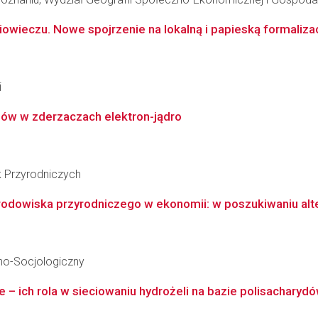
wieczu. Nowe spojrzenie na lokalną i papieską formaliza
i
nów w zderzaczach elektron-jądro
k Przyrodniczych
 środowiska przyrodniczego w ekonomii: w poszukiwaniu al
no-Socjologiczny
 – ich rola w sieciowaniu hydrożeli na bazie polisacharyd