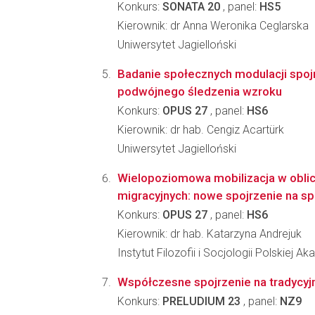
Konkurs:
SONATA 20
, panel:
HS5
Kierownik: dr Anna Weronika Ceglarska
Uniwersytet Jagielloński
Badanie społecznych modulacji spo
podwójnego śledzenia wzroku
Konkurs:
OPUS 27
, panel:
HS6
Kierownik: dr hab. Cengiz Acartürk
Uniwersytet Jagielloński
Wielopoziomowa mobilizacja w obli
migracyjnych: nowe spojrzenie na s
Konkurs:
OPUS 27
, panel:
HS6
Kierownik: dr hab. Katarzyna Andrejuk
Instytut Filozofii i Socjologii Polskiej A
Współczesne spojrzenie na tradycy
Konkurs:
PRELUDIUM 23
, panel:
NZ9