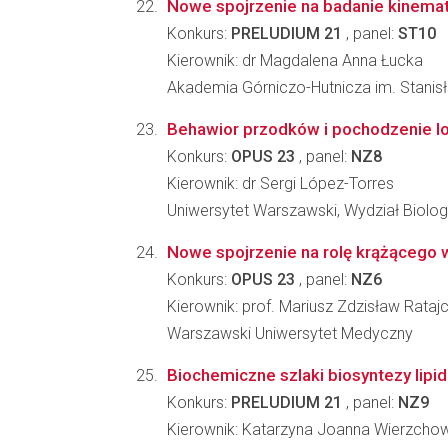
Nowe spojrzenie na badanie kinemat
Konkurs:
PRELUDIUM 21
, panel:
ST10
Kierownik: dr Magdalena Anna Łucka
Akademia Górniczo-Hutnicza im. Stanisł
Behawior przodków i pochodzenie lori
Konkurs:
OPUS 23
, panel:
NZ8
Kierownik: dr Sergi López-Torres
Uniwersytet Warszawski, Wydział Biologi
Nowe spojrzenie na rolę krążącego 
Konkurs:
OPUS 23
, panel:
NZ6
Kierownik: prof. Mariusz Zdzisław Rataj
Warszawski Uniwersytet Medyczny
Biochemiczne szlaki biosyntezy lip
Konkurs:
PRELUDIUM 21
, panel:
NZ9
Kierownik: Katarzyna Joanna Wierzcho