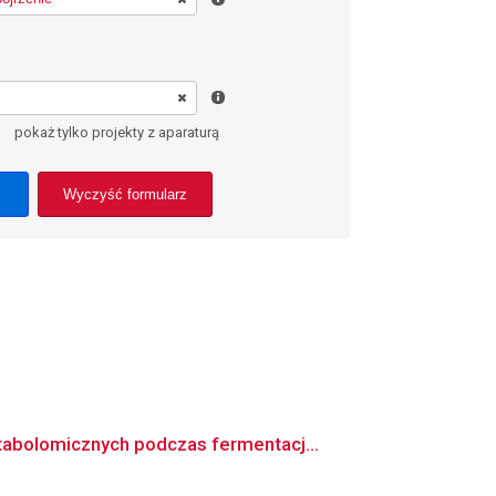
pokaż tylko projekty z aparaturą
Wyczyść formularz
abolomicznych podczas fermentacj...