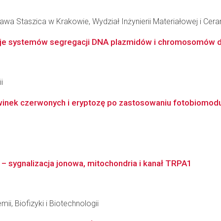
wa Staszica w Krakowie, Wydział Inżynierii Materiałowej i Cera
nkcje systemów segregacji DNA plazmidów i chromosomów d
i
winek czerwonych i eryptozę po zastosowaniu fotobiomodul
 – sygnalizacja jonowa, mitochondria i kanał TRPA1
ii, Biofizyki i Biotechnologii