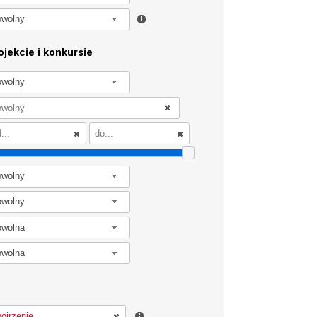
owolny
jekcie i konkursie
owolny
owolny
owolny
owolna
owolna