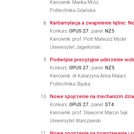
Kierownik: Marika Mróz
Politechnika Gdańska
Karbamylacja a zwapnienie tętnic: No
Konkurs:
OPUS 27
, panel:
NZ5
Kierownik: prof. Piotr Mateusz Mydel
Uniwersytet Jagielloński
Podwójne precyzyjne uderzenie wobe
Konkurs:
OPUS 27
, panel:
NZ5
Kierownik: dr Katarzyna Anna Malarz
Politechnika Śląska
Nowe spojrzenie na mechanizm dział
Konkurs:
OPUS 27
, panel:
ST4
Kierownik: prof. Sławomir Marcin Sęk
Uniwersytet Warszawski
Nowe spojrzenie na powstawanie i r