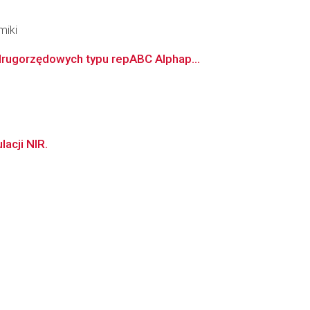
miki
rugorzędowych typu repABC Alphap...
acji NIR.