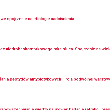
we spojrzenie na etiologię nadciśnienia
c niedrobnokomórkowego raka płuca. Spojrzenie na wielok
ania peptydów antybiotykowych – rola podwójnej warstwy 
ozpowszechnianie wiedzy naukowej: badanie retrakcji pre