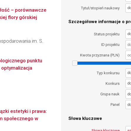
d
Tytuł/stopień naukowy
szłość – porównawcze
iej flory górskiej
Szczegółowe informacje o pro
d
Status projektu
gospodarowania im. S.
ID projektu
Kwota przyznana (PLN)
ologicznego punktu
 optymalizacja
d
Typ konkursu
d
Konkurs
d
Grupa nauk
d
Panel
zki estetyki i prawa:
um społecznego w
Słowa kluczowe
Słowa kluczowe