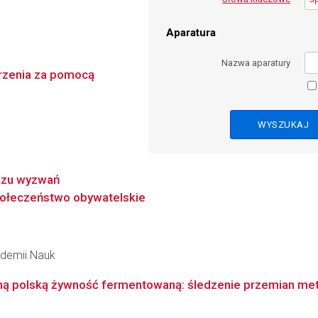
Aparatura
Nazwa aparatury
jrzenia za pomocą
czu wyzwań
połeczeństwo obywatelskie
kademii Nauk
jną polską żywność fermentowaną: śledzenie przemian met