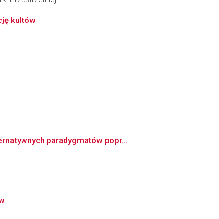
cję kultów
ternatywnych paradygmatów popr...
ów