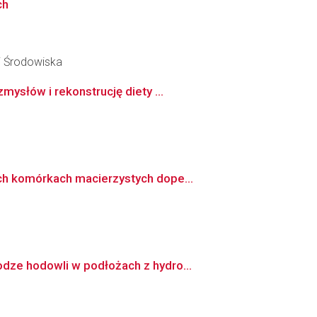
ch
ii Środowiska
ysłów i rekonstrucję diety ...
ch komórkach macierzystych dope...
dze hodowli w podłożach z hydro...