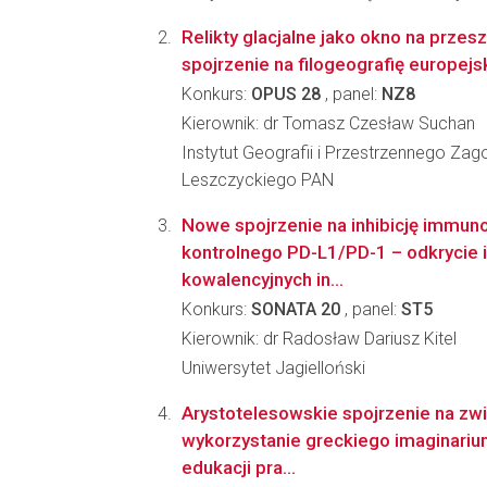
Relikty glacjalne jako okno na prze
spojrzenie na filogeografię europejsk
Konkurs:
OPUS 28
, panel:
NZ8
Kierownik: dr Tomasz Czesław Suchan
Instytut Geografii i Przestrzennego Za
Leszczyckiego PAN
Nowe spojrzenie na inhibicję immun
kontrolnego PD-L1/PD-1 – odkrycie i
kowalencyjnych in...
Konkurs:
SONATA 20
, panel:
ST5
Kierownik: dr Radosław Dariusz Kitel
Uniwersytet Jagielloński
Arystotelesowskie spojrzenie na zwią
wykorzystanie greckiego imaginari
edukacji pra...