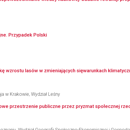
jne. Przypadek Polski
kę wzrostu lasów w zmieniających sięwarunkach klimatycz
aja w Krakowie, Wydział Leśny
e przestrzenie publiczne przez pryzmat społecznej rzeczy
oznaniu, Wydział Geografii Społeczno-Ekonomicznej i Gospodar