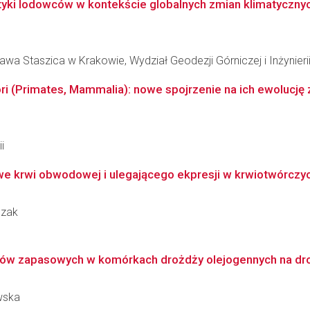
yki lodowców w kontekście globalnych zmian klimatyczny
awa Staszica w Krakowie, Wydział Geodezji Górniczej i Inżynier
 (Primates, Mammalia): nowe spojrzenie na ich ewolucję zm
i
we krwi obwodowej i ulegającego ekpresji w krwiotwórczy
czak
idów zapasowych w komórkach drożdży olejogennych na dro
wska