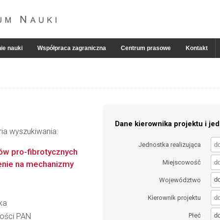
ie nauki
Współpraca zagraniczna
Centrum prasowe
Kontakt
Dane kierownika projektu i jed
ria wyszukiwania:
Jednostka realizująca
ów pro-fibrotycznych
Miejscowość
enie na mechanizmy
d
Województwo
Kierownik projektu
ka
d
ności PAN
Płeć