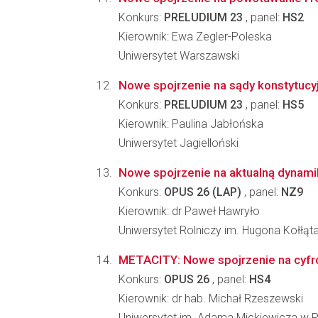
Konkurs:
PRELUDIUM 23
, panel:
HS2
Kierownik: Ewa Zegler-Poleska
Uniwersytet Warszawski
Nowe spojrzenie na sądy konstytucy
Konkurs:
PRELUDIUM 23
, panel:
HS5
Kierownik: Paulina Jabłońska
Uniwersytet Jagielloński
Nowe spojrzenie na aktualną dynami
Konkurs:
OPUS 26 (LAP)
, panel:
NZ9
Kierownik: dr Paweł Hawryło
Uniwersytet Rolniczy im. Hugona Kołłąt
METACITY: Nowe spojrzenie na cyfrow
Konkurs:
OPUS 26
, panel:
HS4
Kierownik: dr hab. Michał Rzeszewski
Uniwersytet im. Adama Mickiewicza w P