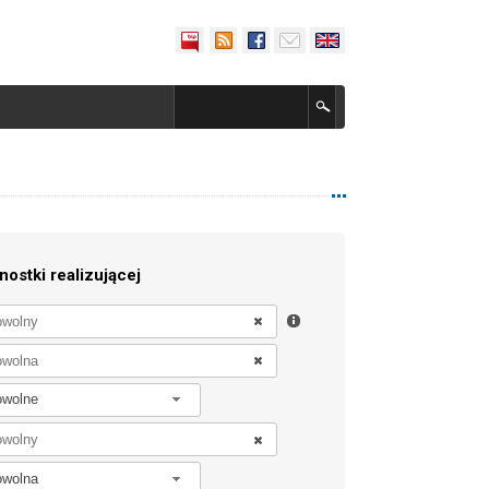
nostki realizującej
owolne
owolna