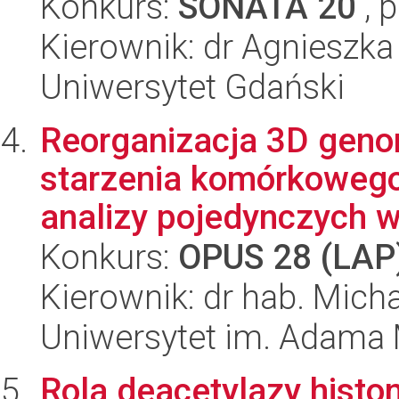
Konkurs:
SONATA 20
, 
Kierownik: dr Agnieszk
Uniwersytet Gdański
Reorganizacja 3D gen
starzenia komórkowego 
analizy pojedynczych w
Konkurs:
OPUS 28 (LAP
Kierownik: dr hab. Mich
Uniwersytet im. Adama 
Rola deacetylazy histo