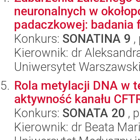
neuronalnych w okołopo
padaczkowej: badania f
Konkurs:
SONATINA 9
,
Kierownik: dr Aleksand
Uniwersytet Warszawsk
Rola metylacji DNA w t
aktywność kanału CFT
Konkurs:
SONATA 20
, 
Kierownik: dr Beata Mar