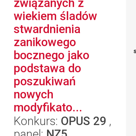
związanych z
wiekiem śladów
stwardnienia
zanikowego
bocznego jako
S
podstawa do
poszukiwań
nowych
modyfikato...
Konkurs:
OPUS 29
,
panel:
NZ5