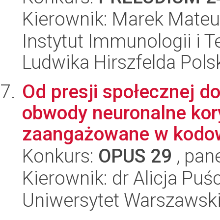
Kierownik: Marek Mateu
Instytut Immunologii i T
Ludwika Hirszfelda Pols
Od presji społecznej d
obwody neuronalne kor
zaangażowane w kodow
Konkurs:
OPUS 29
, pan
Kierownik: dr Alicja Puś
Uniwersytet Warszawsk