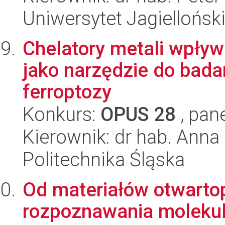
Uniwersytet Jagiellońsk
Chelatory metali wpły
jako narzędzie do bada
ferroptozy
Konkurs:
OPUS 28
, pan
Kierownik: dr hab. Ann
Politechnika Śląska
Od materiałów otwart
rozpoznawania molekul