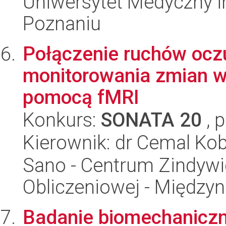
Uniwersytet Medyczny i
Poznaniu
Połączenie ruchów oczu
monitorowania zmian 
pomocą fMRI
Konkurs:
SONATA 20
, 
Kierownik: dr Cemal Ko
Sano - Centrum Zindyw
Obliczeniowej - Międz
Badanie biomechaniczne