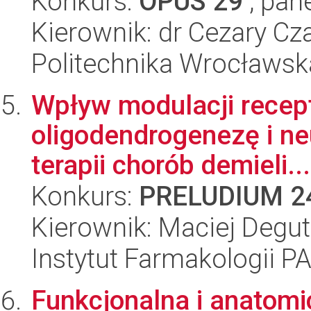
Konkurs:
OPUS 29
, pan
Kierownik: dr Cezary Cz
Politechnika Wrocławsk
Wpływ modulacji recep
oligodendrogenezę i ne
terapii chorób demieli...
Konkurs:
PRELUDIUM 2
Kierownik: Maciej Degut
Instytut Farmakologii P
Funkcjonalna i anatom