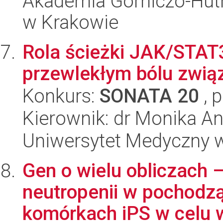
Akademia Górniczo-Hutn
w Krakowie
Rola ścieżki JAK/STAT
przewlekłym bólu zwią
Konkurs:
SONATA 20
, 
Kierownik: dr Monika A
Uniwersytet Medyczny 
Gen o wielu obliczach 
neutropenii w pochodz
komórkach iPS w celu w