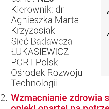
Kierownik: dr
Agnieszka Marta
Krzyżosiak
A
Sieć Badawcza
ŁUKASIEWICZ -
PORT Polski
Ośrodek Rozwoju
Technologii
Wzmacnianie zdrowia s
opieki opartej na potr