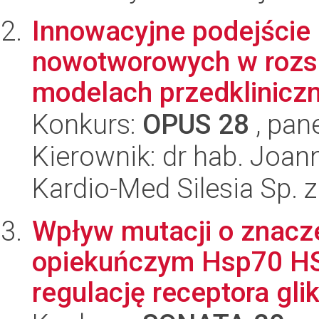
Innowacyjne podejście 
nowotworowych w rozsi
modelach przedkliniczn
Konkurs:
OPUS 28
, pan
Kierownik: dr hab. Joa
Kardio-Med Silesia Sp. z
Wpływ mutacji o znacze
opiekuńczym Hsp70 HSP
regulację receptora glik