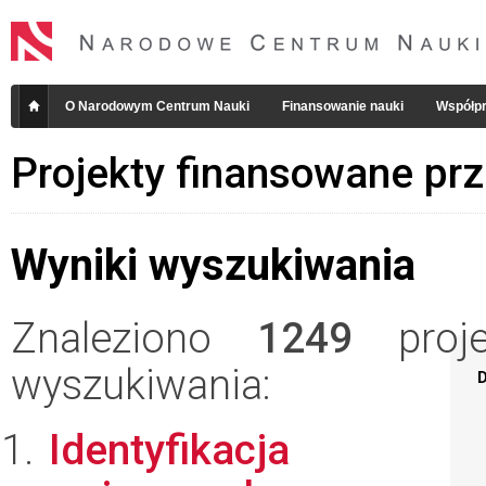
O Narodowym Centrum Nauki
Finansowanie nauki
Współpr
Projekty finansowane pr
Wyniki wyszukiwania
Znaleziono
1249
projek
wyszukiwania:
D
Identyfikacja