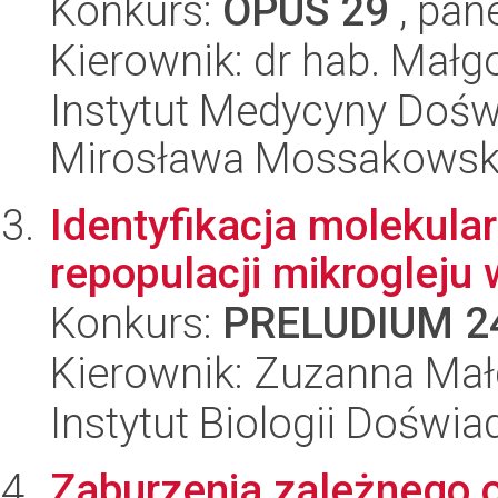
Konkurs:
OPUS 29
, pan
Kierownik: dr hab. Małg
Instytut Medycyny Doświa
Mirosława Mossakowsk
Identyfikacja molekul
repopulacji mikroglej
Konkurs:
PRELUDIUM 2
Kierownik: Zuzanna Ma
Instytut Biologii Doświ
Zaburzenia zależnego 