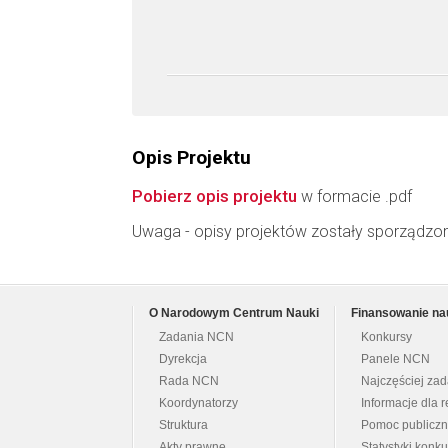
Opis Projektu
Pobierz opis projektu
w formacie .pdf
Uwaga - opisy projektów zostały sporządzo
O Narodowym Centrum Nauki
Finansowanie na
Zadania NCN
Konkursy
Dyrekcja
Panele NCN
Rada NCN
Najczęściej za
Koordynatorzy
Informacje dla r
Struktura
Pomoc publicz
Akty prawne
Statystyki konk