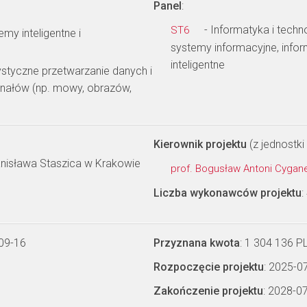
Panel
:
- Informatyka i techn
ST6
emy inteligentne i
systemy informacyjne, info
inteligentne
styczne przetwarzanie danych i
nałów (np. mowy, obrazów,
Kierownik projektu
(z jednostki 
anisława Staszica w Krakowie
prof. Bogusław Antoni Cyga
Liczba wykonawców projektu
:
09-16
Przyznana kwota
: 1 304 136 P
Rozpoczęcie projektu
: 2025-0
Zakończenie projektu
: 2028-0