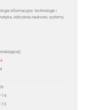
ologie informacyjne: technologie i
rmatyka, obliczenia naukowe, systemy
realizującej):
nek
 4
LN
7-14
7-13