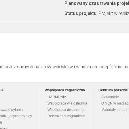
Planowany czas trwania proje
Status projektu
: Projekt w realiz
ne przez samych autorów wniosków i w niezmienionej formie u
uki
Współpraca zagraniczna
Centrum prasowe
HARMONIA
Aktualności
Współpraca wielostronna
O NCN w mediac
dawane pytania
Współpraca dwustronna
Materiały do pob
ealizujących projekty
Recenzenci zagraniczni
na
ursów