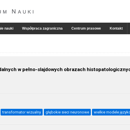
ie nauki
Współpraca zagraniczna
Centrum prasowe
Kontakt
lnych w pełno-slajdowych obrazach histopatologicznyc
transformator wizualny
głębokie sieci neuronowe
wielkie modele języ