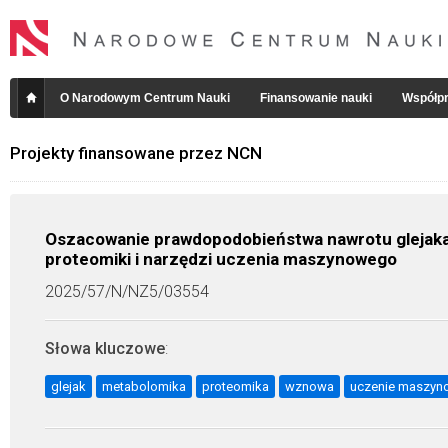
O Narodowym Centrum Nauki
Finansowanie nauki
Współpr
Projekty finansowane przez NCN
Oszacowanie prawdopodobieństwa nawrotu glejaka i
proteomiki i narzędzi uczenia maszynowego
2025/57/N/NZ5/03554
Słowa kluczowe
:
glejak
metabolomika
proteomika
wznowa
uczenie maszyn