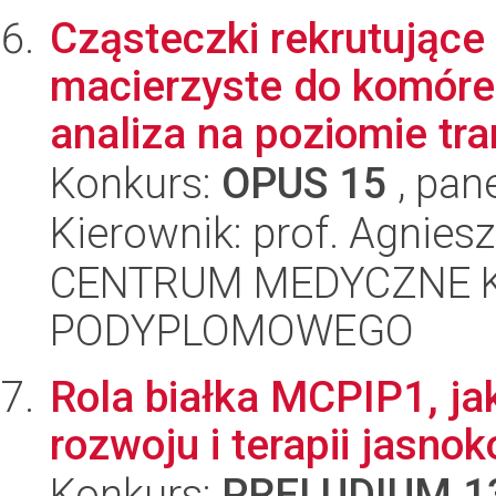
Cząsteczki rekrutując
macierzyste do komórek
analiza na poziomie tra
Konkurs:
OPUS 15
, pan
Kierownik: prof. Agnies
CENTRUM MEDYCZNE 
PODYPLOMOWEGO
Rola białka MCPIP1, ja
rozwoju i terapii jasn
Konkurs:
PRELUDIUM 1