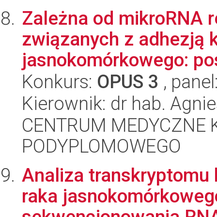
Zależna od mikroRNA r
związanych z adhezją 
jasnokomórkowego: pos
Konkurs:
OPUS 3
, panel
Kierownik: dr hab. Agni
CENTRUM MEDYCZNE 
PODYPLOMOWEGO
Analiza transkryptomu
raka jasnokomórkoweg
sekwencjonowania RN