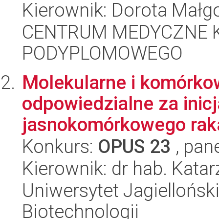
Kierownik: Dorota Małg
CENTRUM MEDYCZNE 
PODYPLOMOWEGO
Molekularne i komórk
odpowiedzialne za inicj
jasnokomórkowego raka
Konkurs:
OPUS 23
, pan
Kierownik: dr hab. Kata
Uniwersytet Jagielloński,
Biotechnologii