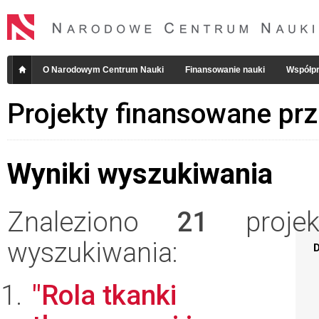
O Narodowym Centrum Nauki
Finansowanie nauki
Współpr
Projekty finansowane pr
Wyniki wyszukiwania
Znaleziono
21
projekt
wyszukiwania:
D
"Rola tkanki