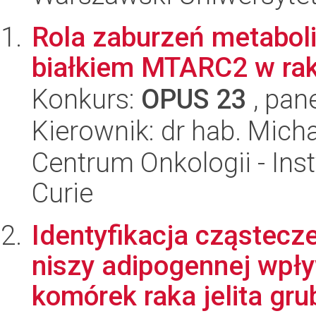
Rola zaburzeń metabo
białkiem MTARC2 w raku
Konkurs:
OPUS 23
, pan
Kierownik: dr hab. Mich
Centrum Onkologii - Inst
Curie
Identyfikacja cząstecz
niszy adipogennej wpły
komórek raka jelita grub