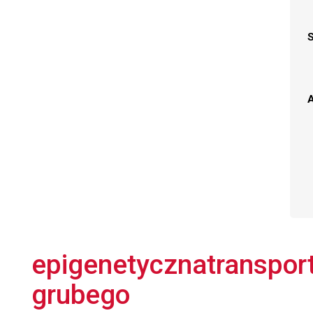
A
epigenetycznatransport
grubego