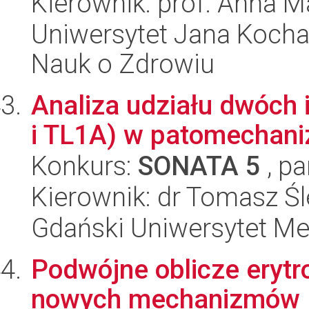
Kierownik: prof. Anna 
Uniwersytet Jana Kocha
Nauk o Zdrowiu
Analiza udziału dwóch
i TL1A) w patomechaniz
Konkurs:
SONATA 5
, pa
Kierownik: dr Tomasz Ś
Gdański Uniwersytet Me
Podwójne oblicze erytr
nowych mechanizmów je