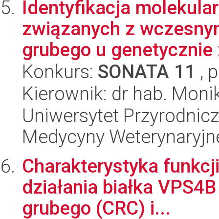
Identyfikacja molekula
związanych z wczesnym
grubego u genetycznie 
Konkurs:
SONATA 11
, 
Kierownik: dr hab. Moni
Uniwersytet Przyrodnicz
Medycyny Weterynaryjne
Charakterystyka funkc
działania białka VPS4B 
grubego (CRC) i...