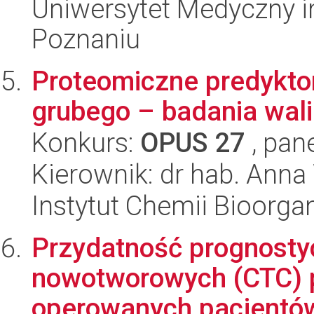
Uniwersytet Medyczny i
Poznaniu
Proteomiczne predyktor
grubego – badania wal
Konkurs:
OPUS 27
, pan
Kierownik: dr hab. Ann
Instytut Chemii Bioorga
Przydatność prognosty
nowotworowych (CTC) p
operowanych pacjentów 