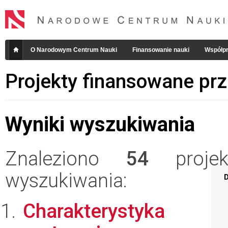
O Narodowym Centrum Nauki
Finansowanie nauki
Współpr
Projekty finansowane pr
Wyniki wyszukiwania
Znaleziono
54
projekt
wyszukiwania:
D
Charakterystyka