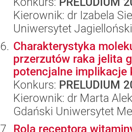
Konkurs:
PRELUDIUM 2
Kierownik: dr Izabela S
Uniwersytet Jagiellońs
Charakterystyka molek
przerzutów raka jelita 
potencjalne implikacje k
Konkurs:
PRELUDIUM 2
Kierownik: dr Marta Al
Gdański Uniwersytet Me
Rola receptora witami