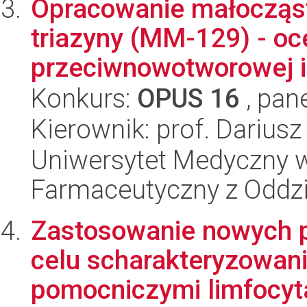
Opracowanie małocząst
triazyny (MM-129) - o
przeciwnowotworowej i
Konkurs:
OPUS 16
, pan
Kierownik: prof. Dariusz
Uniwersytet Medyczny w
Farmaceutyczny z Oddzi
Zastosowanie nowych 
celu scharakteryzowan
pomocniczymi limfocyta