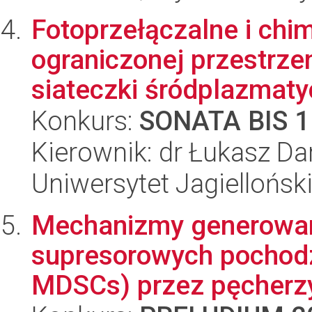
Fotoprzełączalne i chi
ograniczonej przestrzen
siateczki śródplazmatyc
Konkurs:
SONATA BIS 1
Kierownik: dr Łukasz Da
Uniwersytet Jagiellońsk
Mechanizmy generowan
supresorowych pochod
MDSCs) przez pęcherzyk