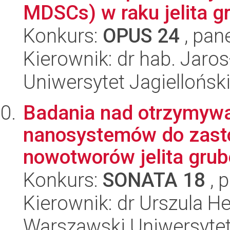
MDSCs) w raku jelita gr
Konkurs:
OPUS 24
, pan
Kierownik: dr hab. Jar
Uniwersytet Jagiellońs
Badania nad otrzymyw
nanosystemów do zasto
nowotworów jelita grub
Konkurs:
SONATA 18
, 
Kierownik: dr Urszula H
Warszawski Uniwersyte