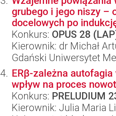
Wzajemne powiązania w
grubego i jego niszy –
docelowych po indukcję 
Konkurs:
OPUS 28 (LAP
Kierownik: dr Michał Ar
Gdański Uniwersytet M
ERβ-zależna autofagia w
wpływ na proces nowo
Konkurs:
PRELUDIUM 2
Kierownik: Julia Maria 