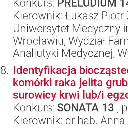
Konkurs:
PRELUDIUM 1
Kierownik: Łukasz Piotr
Uniwersytet Medyczny i
Wrocławiu, Wydział Far
Analiutyki Medycznej, W
Identyfikacja biocząst
komórki raka jelita gr
surowicy krwi lub/i eg
Konkurs:
SONATA 13
, 
Kierownik: dr hab. Ann