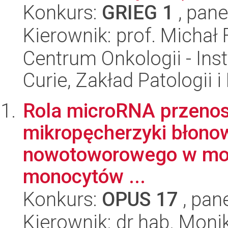
Konkurs:
GRIEG 1
, pane
Kierownik: prof. Michał 
Centrum Onkologii - Inst
Curie, Zakład Patologii 
Rola microRNA przeno
mikropęcherzyki błono
nowotoworowego w mod
monocytów ...
Konkurs:
OPUS 17
, pan
Kierownik: dr hab. Mon