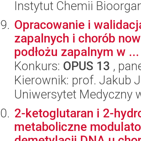
Instytut Chemii Bioorga
Opracowanie i walidacj
zapalnych i chorób now
podłożu zapalnym w ...
Konkurs:
OPUS 13
, pan
Kierownik: prof. Jakub 
Uniwersytet Medyczny w 
2-ketoglutaran i 2-hydr
metaboliczne modulato
demetylacji DNA u chory