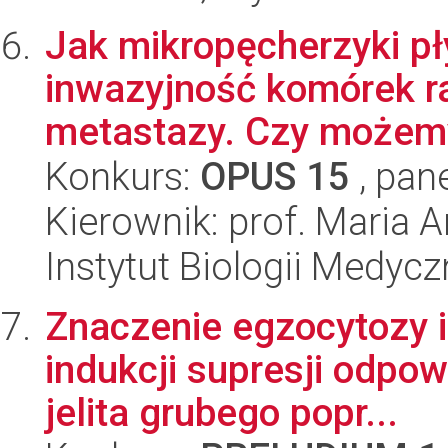
Jak mikropęcherzyki p
inwazyjność komórek ra
metastazy. Czy możemy
Konkurs:
OPUS 15
, pan
Kierownik: prof. Maria 
Instytut Biologii Medyc
Znaczenie egzocytozy 
indukcji supresji odpo
jelita grubego popr...