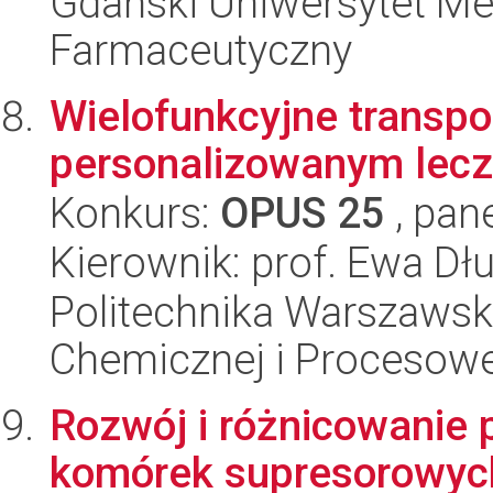
Gdański Uniwersytet Me
Farmaceutyczny
Wielofunkcyjne transpo
personalizowanym lec
Konkurs:
OPUS 25
, pan
Kierownik: prof. Ewa Dł
Politechnika Warszawska
Chemicznej i Procesowe
Rozwój i różnicowanie 
komórek supresorowych