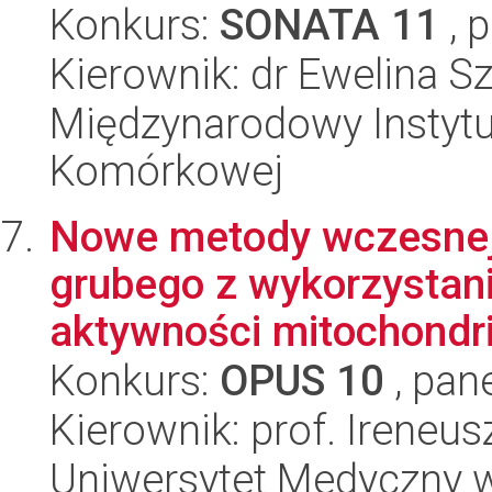
Konkurs:
SONATA 11
, 
Kierownik: dr Ewelina 
Międzynarodowy Instytut
Komórkowej
Nowe metody wczesnej d
grubego z wykorzystani
aktywności mitochondria
Konkurs:
OPUS 10
, pan
Kierownik: prof. Ireneu
Uniwersytet Medyczny 