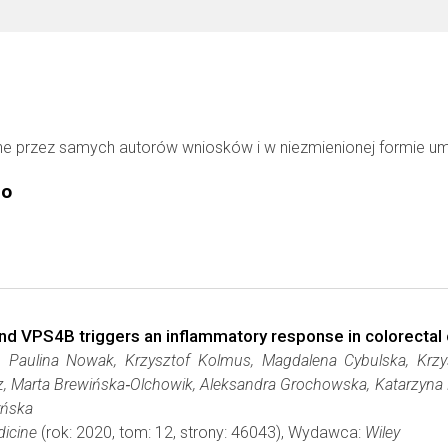
ne przez samych autorów wniosków i w niezmienionej formie u
go
nd VPS4B triggers an inflammatory response in colorectal
 Paulina Nowak, Krzysztof Kolmus, Magdalena Cybulska, Krzy
, Marta Brewińska‐Olchowik, Aleksandra Grochowska, Katarzyna 
yńska
icine
(rok: 2020, tom: 12, strony: 46043), Wydawca:
Wiley