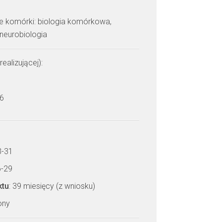
ie komórki: biologia komórkowa,
 neurobiologia
realizującej):
 6
3-31
6-29
ktu
: 39 miesięcy (z wniosku)
zony