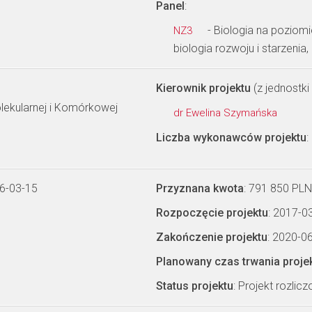
Panel
:
- Biologia na poziom
NZ3
biologia rozwoju i starzenia,
Kierownik projektu
(z jednostki 
olekularnej i Komórkowej
dr Ewelina Szymańska
Liczba wykonawców projektu
:
6-03-15
Przyznana kwota
: 791 850 PLN
Rozpoczęcie projektu
: 2017-0
Zakończenie projektu
: 2020-0
Planowany czas trwania proje
Status projektu
: Projekt rozlic