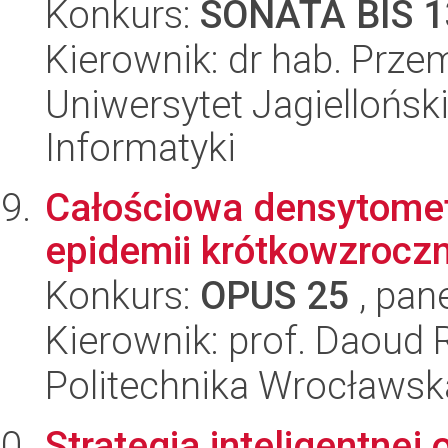
Konkurs:
SONATA BIS 1
Kierownik: dr hab. Prz
Uniwersytet Jagiellońsk
Informatyki
Całościowa densytomet
epidemii krótkowzrocz
Konkurs:
OPUS 25
, pan
Kierownik: prof. Daoud 
Politechnika Wrocławsk
Strategia inteligentne