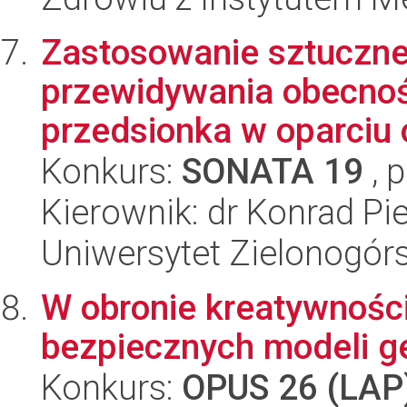
Zastosowanie sztucznej 
przewidywania obecnoś
przedsionka w oparciu o
Konkurs:
SONATA 19
, 
Kierownik: dr Konrad Pi
Uniwersytet Zielonogór
W obronie kreatywności
bezpiecznych modeli g
Konkurs:
OPUS 26 (LAP