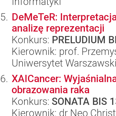
Informatyki
DeMeTeR: Interpretacj
analizę reprezentacji
Konkurs:
PRELUDIUM BI
Kierownik: prof. Przemy
Uniwersytet Warszawsk
XAICancer: Wyjaśnialna
obrazowania raka
Konkurs:
SONATA BIS 1
Kierownik: dr Neo Chri