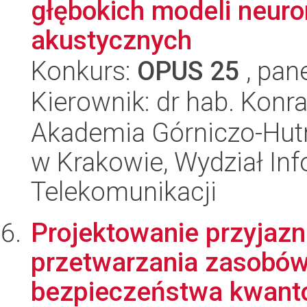
głębokich modeli neur
akustycznych
Konkurs:
OPUS 25
, pan
Kierownik: dr hab. Konr
Akademia Górniczo-Hutn
w Krakowie, Wydział Info
Telekomunikacji
Projektowanie przyjaz
przetwarzania zasobów
bezpieczeństwa kwanto