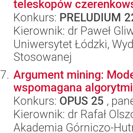
teleskopów czerenkow
Konkurs:
PRELUDIUM 2
Kierownik: dr Paweł Gli
Uniwersytet Łódzki, Wydz
Stosowanej
Argument mining: Model
wspomagana algorytmi
Konkurs:
OPUS 25
, pan
Kierownik: dr Rafał Ols
Akademia Górniczo-Hutn