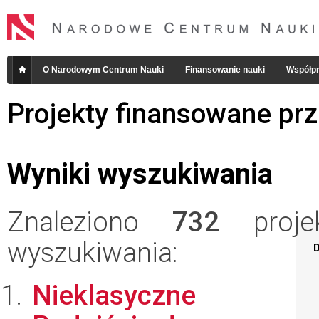
O Narodowym Centrum Nauki
Finansowanie nauki
Współpr
Projekty finansowane pr
Wyniki wyszukiwania
Znaleziono
732
projek
wyszukiwania:
D
Nieklasyczne