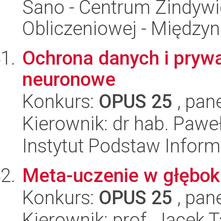
Sano - Centrum Zindyw
Obliczeniowej - Międz
Ochrona danych i prywa
neuronowe
Konkurs:
OPUS 25
, pan
Kierownik: dr hab. Paw
Instytut Podstaw Inform
Meta-uczenie w głębok
Konkurs:
OPUS 25
, pan
Kierownik: prof. Jacek 