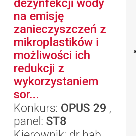
dezynfekcji wody
na emisję
zanieczyszczeń z
mikroplastików i
możliwości ich
S
redukcji z
wykorzystaniem
sor...
Konkurs:
OPUS 29
,
panel:
ST8
Kierownik: dr hab.