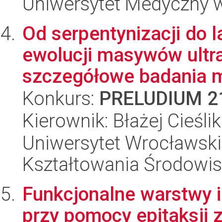
Uniwersytet Medyczny w
Od serpentynizacji do l
ewolucji masywów ultr
szczegółowe badania m
Konkurs:
PRELUDIUM 2
Kierownik: Błażej Cieślik
Uniwersytet Wrocławski,
Kształtowania Środowi
Funkcjonalne warstwy 
przy pomocy epitaksji 