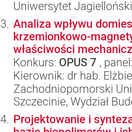
Uniwersytet Jagiellońsk
Analiza wpływu domies
krzemionkowo-magnetyt
właściwości mechaniczn
Konkurs:
OPUS 7
, panel
Kierownik: dr hab. Elżb
Zachodniopomorski Uni
Szczecinie, Wydział Bud
Projektowanie i syntez
bazie biopolimerów i 