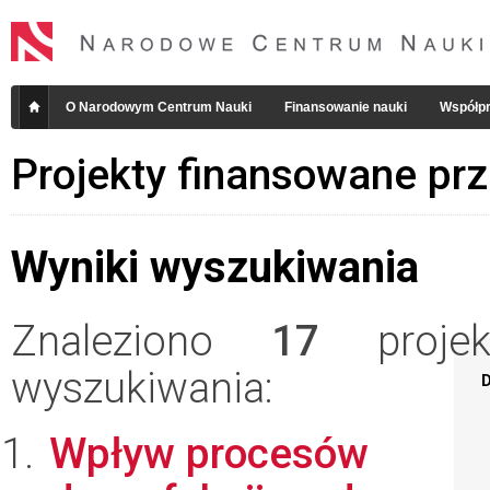
O Narodowym Centrum Nauki
Finansowanie nauki
Współpr
Projekty finansowane pr
Wyniki wyszukiwania
Znaleziono
17
projekt
wyszukiwania:
D
Wpływ procesów