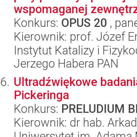
wspomaganej zewnętrzn
Konkurs:
OPUS 20
, pan
Kierownik: prof. Józef 
Instytut Katalizy i Fizy
Jerzego Habera PAN
Ultradźwiękowe badani
Pickeringa
Konkurs:
PRELUDIUM BI
Kierownik: dr hab. Arka
Uniwersytet im. Adama 