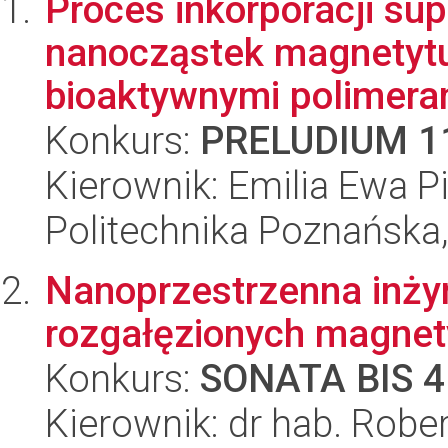
Proces inkorporacji s
nanocząstek magnetytu
bioaktywnymi polimera
Konkurs:
PRELUDIUM 1
Kierownik: Emilia Ewa P
Politechnika Poznańska,
Nanoprzestrzenna inżyn
rozgałęzionych magne
Konkurs:
SONATA BIS 4
Kierownik: dr hab. Robe