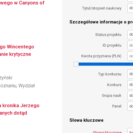
owego w Canyons of
d
Tytuł/stopień naukowy
Szczegółowe informacje o pro
d
Status projektu
ID projektu
ego Wincentego
nie krytyczne
Kwota przyznana (PLN)
d
Typ konkursu
zyński
d
Konkurs
oznaniu, Wydział
d
Grupa nauk
a kronika Jerzego
d
Panel
wanych dotąd
Słowa kluczowe
Słowa kluczowe