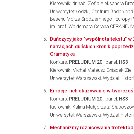
Kierownik: dr hab. Zofia Aleksandra Br
Uniwersytet Łódzki, Centrum Badań nad H
Basenu Morza Śródziemnego i Europy 
im. prof. Waldemara Cerana CERANEU
Duńczycy jako "wspólnota tekstu" w 
narracjach duńskich kronik poprzed
Gramatyka
Konkurs:
PRELUDIUM 20
, panel:
HS3
Kierownik: Michał Mateusz Gniadek-Zieli
Uniwersytet Warszawski, Wydział Histori
Emocje i ich okazywanie w twórczoś
Konkurs:
PRELUDIUM 20
, panel:
HS3
Kierownik: Kalina Małgorzata Słaboszo
Uniwersytet Warszawski, Wydział Histori
Mechanizmy różnicowania trofektod