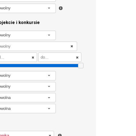
owolny
jekcie i konkursie
owolny
owolny
owolny
owolna
owolna