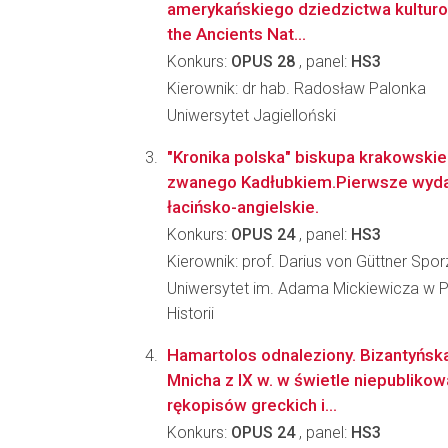
amerykańskiego dziedzictwa kultur
the Ancients Nat...
Konkurs:
OPUS 28
, panel:
HS3
Kierownik: dr hab. Radosław Palonka
Uniwersytet Jagielloński
"Kronika polska" biskupa krakowski
zwanego Kadłubkiem.Pierwsze wyda
łacińsko-angielskie.
Konkurs:
OPUS 24
, panel:
HS3
Kierownik: prof. Darius von Güttner Spor
Uniwersytet im. Adama Mickiewicza w P
Historii
Hamartolos odnaleziony. Bizantyńsk
Mnicha z IX w. w świetle niepubliko
rękopisów greckich i...
Konkurs:
OPUS 24
, panel:
HS3