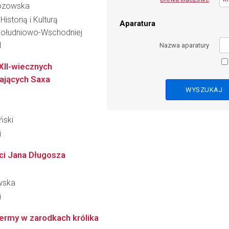
zozowska
istorią i Kulturą
Aparatura
Południowo-Wschodniej
M
Nazwa aparatury
XII-wiecznych
zających Saxa
ński
i
ci Jana Długosza
wska
i
ermy w zarodkach królika