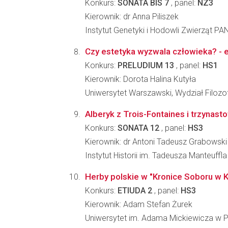
Konkurs:
SONATA BIS 7
, panel:
NZ3
Kierownik: dr Anna Piliszek
Instytut Genetyki i Hodowli Zwierząt PA
Czy estetyka wyzwala człowieka? - e
Konkurs:
PRELUDIUM 13
, panel:
HS1
Kierownik: Dorota Halina Kutyła
Uniwersytet Warszawski, Wydział Filozofi
Alberyk z Trois-Fontaines i trzynast
Konkurs:
SONATA 12
, panel:
HS3
Kierownik: dr Antoni Tadeusz Grabowski
Instytut Historii im. Tadeusza Manteuffl
Herby polskie w "Kronice Soboru w Ko
Konkurs:
ETIUDA 2
, panel:
HS3
Kierownik: Adam Stefan Żurek
Uniwersytet im. Adama Mickiewicza w Poz