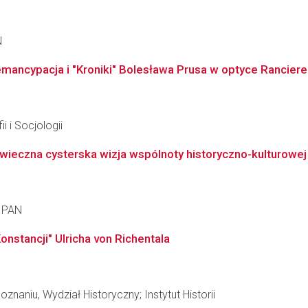
N
mancypacja i "Kroniki" Bolesława Prusa w optyce Ranciere'
i i Socjologii
owieczna cysterska wizja wspólnoty historyczno-kulturowej
a PAN
nstancji" Ulricha von Richentala
naniu, Wydział Historyczny; Instytut Historii