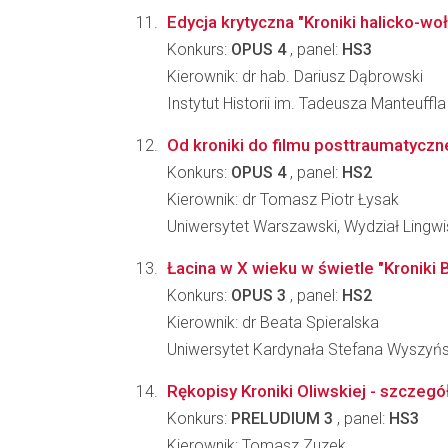
Edycja krytyczna "Kroniki halicko-w
Konkurs:
OPUS 4
, panel:
HS3
Kierownik: dr hab. Dariusz Dąbrowski
Instytut Historii im. Tadeusza Manteuffl
Od kroniki do filmu posttraumatyczn
Konkurs:
OPUS 4
, panel:
HS2
Kierownik: dr Tomasz Piotr Łysak
Uniwersytet Warszawski, Wydział Lingwi
Łacina w X wieku w świetle "Kroniki
Konkurs:
OPUS 3
, panel:
HS2
Kierownik: dr Beata Spieralska
Uniwersytet Kardynała Stefana Wyszyń
Rękopisy Kroniki Oliwskiej - szczegół
Konkurs:
PRELUDIUM 3
, panel:
HS3
Kierownik: Tomasz Zuzek