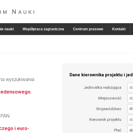
ie nauki
Współpraca zagraniczna
Centrum prasowe
Kontakt
Dane kierownika projektu i jed
ria wyszukiwania:
Jednostka realizująca
recedensowego.
Miejscowość
d
Województwo
a PAN
Kierownik projektu
lczego i euro-
d
Płeć