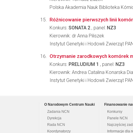
Polska Akademia Nauk Biblioteka Kórni
Różnicowanie pierwszych linii komó
Konkurs:
SONATA 2
, panel:
NZ3
Kierownik: dr Anna Piliszek
Instytut Genetyki i Hodowli Zwierząt PA
Otrzymanie zarodkowych komórek ma
Konkurs:
PRELUDIUM 1
, panel:
NZ3
Kierownik: Andrea Catalina Konarska Di
Instytut Genetyki i Hodowli Zwierząt PA
O Narodowym Centrum Nauki
Finansowanie na
Zadania NCN
Konkursy
Dyrekcja
Panele NCN
Rada NCN
Najczęściej za
Koordynatorzy
Informacje dla r