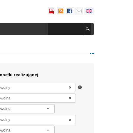
nostki realizującej
owolne
owolna