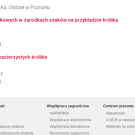
cka, Oddział w Poznaniu
rkowych w zarodkach ssaków na przykładzie królika
N
cierzystych królika
az
N
uki
Współpraca zagraniczna
Centrum prasowe
HARMONIA
Aktualności
Współpraca wielostronna
O NCN w mediac
dawane pytania
Współpraca dwustronna
Materiały do pob
ealizujących projekty
Recenzenci zagraniczni