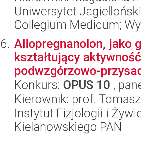
Uniwersytet Jagiellońsk
Collegium Medicum; Wy
Allopregnanolon, jako 
kształtujący aktywność
podwzgórzowo-przysad
Konkurs:
OPUS 10
, pan
Kierownik: prof. Tomasz
Instytut Fizjologii i Żyw
Kielanowskiego PAN