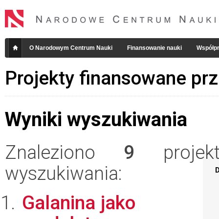
O Narodowym Centrum Nauki
Finansowanie nauki
Współpr
Projekty finansowane pr
Wyniki wyszukiwania
Znaleziono
9
projekt
wyszukiwania:
D
Galanina jako