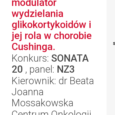
modulator
wydzielania
glikokortykoidów i
jej rola w chorobie
Cushinga.
S
Konkurs:
SONATA
20
, panel:
NZ3
Kierownik: dr Beata
Joanna
Mossakowska
Centrum Onkologii