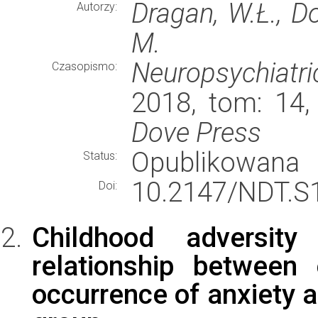
Dragan, W.Ł., Do
Autorzy:
M.
Neuropsychiatr
Czasopismo:
2018, tom: 14,
Dove Press
Opublikowana
Status:
10.2147/NDT.S
Doi:
Childhood adversi
relationship between 
occurrence of anxiety a