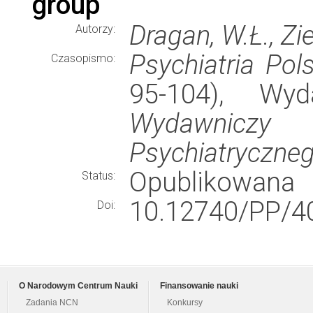
group
Dragan, W.Ł., Zi
Autorzy:
Psychiatria Pol
Czasopismo:
95-104), W
Wydawniczy
Psychiatryczne
Opublikowana
Status:
10.12740/PP/4
Doi:
O Narodowym Centrum Nauki
Finansowanie nauki
Zadania NCN
Konkursy