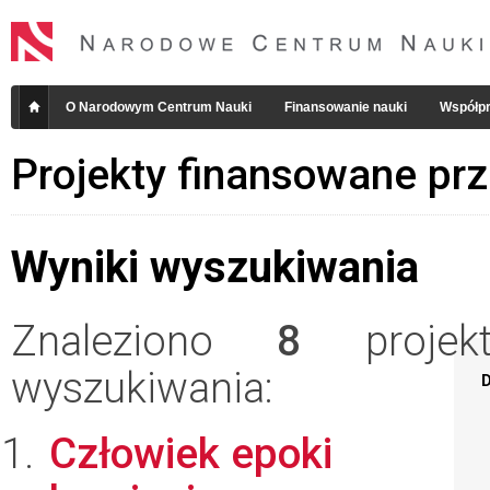
O Narodowym Centrum Nauki
Finansowanie nauki
Współpr
Projekty finansowane pr
Wyniki wyszukiwania
Znaleziono
8
projekt
wyszukiwania:
D
Człowiek epoki