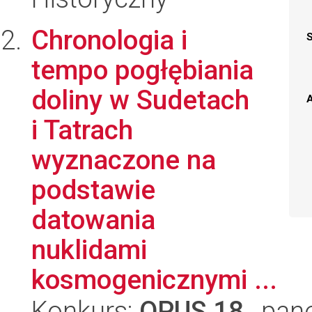
Chronologia i
tempo pogłębiania
doliny w Sudetach
A
i Tatrach
wyznaczone na
podstawie
datowania
nuklidami
kosmogenicznymi ...
Konkurs:
OPUS 18
, pan