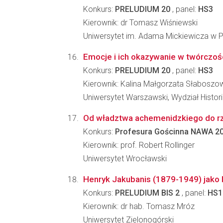
Konkurs:
PRELUDIUM 20
, panel:
HS3
Kierownik: dr Tomasz Wiśniewski
Uniwersytet im. Adama Mickiewicza w Po
Emocje i ich okazywanie w twórczoś
Konkurs:
PRELUDIUM 20
, panel:
HS3
Kierownik: Kalina Małgorzata Słaboszo
Uniwersytet Warszawski, Wydział Histori
Od władztwa achemenidzkiego do rzy
Konkurs:
Profesura Gościnna NAWA 2
Kierownik: prof. Robert Rollinger
Uniwersytet Wrocławski
Henryk Jakubanis (1879-1949) jako bad
Konkurs:
PRELUDIUM BIS 2
, panel:
HS1
Kierownik: dr hab. Tomasz Mróz
Uniwersytet Zielonogórski