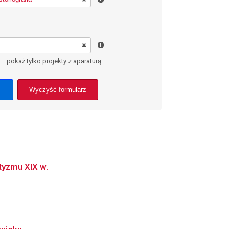
pokaż tylko projekty z aparaturą
Wyczyść formularz
tyzmu XIX w.