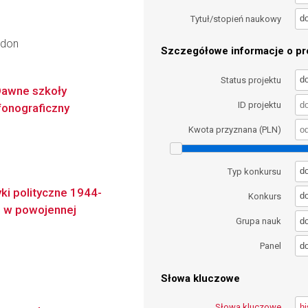
d
Tytuł/stopień naukowy
jdon
Szczegółowe informacje o pro
d
Status projektu
 Dawne szkoły
ID projektu
fonograficzny
Kwota przyznana (PLN)
d
Typ konkursu
ki polityczne 1944-
d
Konkurs
h w powojennej
d
Grupa nauk
d
Panel
Słowa kluczowe
Słowa kluczowe