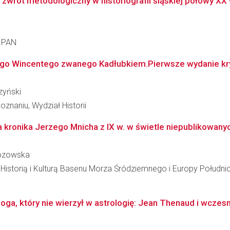
zwrot metodologiczny w historiografii śląskiej połowy XX
a PAN
ego Wincentego zwanego Kadłubkiem.Pierwsze wydanie kry
zyński
znaniu, Wydział Historii
 kronika Jerzego Mnicha z IX w. w świetle niepublikowanych
zozowska
 Historią i Kulturą Basenu Morza Śródziemnego i Europy Połudn
oga, który nie wierzył w astrologię: Jean Thenaud i wczes