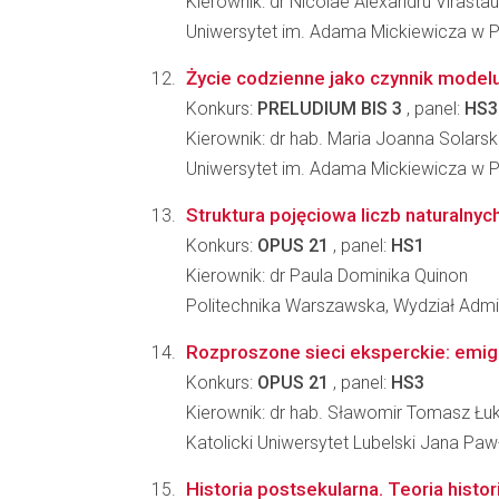
Kierownik: dr Nicolae Alexandru Virastau
Uniwersytet im. Adama Mickiewicza w Po
Życie codzienne jako czynnik model
Konkurs:
PRELUDIUM BIS 3
, panel:
HS3
Kierownik: dr hab. Maria Joanna Solars
Uniwersytet im. Adama Mickiewicza w Po
Struktura pojęciowa liczb naturalny
Konkurs:
OPUS 21
, panel:
HS1
Kierownik: dr Paula Dominika Quinon
Politechnika Warszawska, Wydział Admin
Rozproszone sieci eksperckie: emigr
Konkurs:
OPUS 21
, panel:
HS3
Kierownik: dr hab. Sławomir Tomasz Łu
Katolicki Uniwersytet Lubelski Jana Pawł
Historia postsekularna. Teoria histo