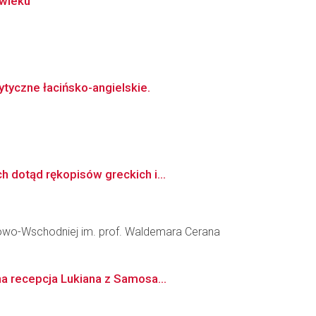
 wieku
tyczne łacińsko-angielskie.
 dotąd rękopisów greckich i...
iowo-Wschodniej im. prof. Waldemara Cerana
na recepcja Lukiana z Samosa...