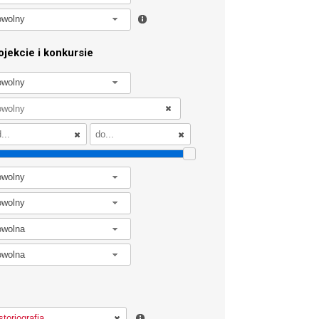
owolny
jekcie i konkursie
owolny
owolny
owolny
owolna
owolna