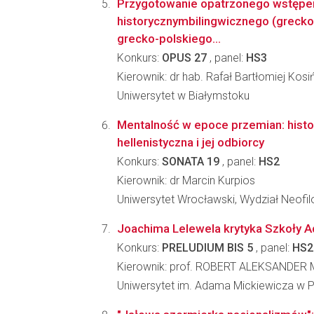
Przygotowanie opatrzonego wstęp
historycznymbilingwicznego (grecko
grecko-polskiego...
Konkurs:
OPUS 27
, panel:
HS3
Kierownik: dr hab. Rafał Bartłomiej Kosi
Uniwersytet w Białymstoku
Mentalność w epoce przemian: histor
hellenistyczna i jej odbiorcy
Konkurs:
SONATA 19
, panel:
HS2
Kierownik: dr Marcin Kurpios
Uniwersytet Wrocławski, Wydział Neofilo
Joachima Lelewela krytyka Szkoły A
Konkurs:
PRELUDIUM BIS 5
, panel:
HS2
Kierownik: prof. ROBERT ALEKSANDER
Uniwersytet im. Adama Mickiewicza w Poz