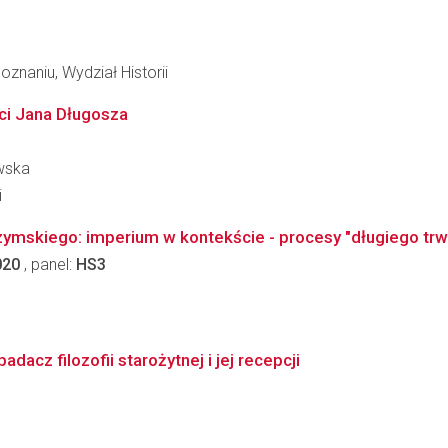
znaniu, Wydział Historii
ci Jana Długosza
wska
i
mskiego: imperium w kontekście - procesy "długiego trw
020
, panel:
HS3
acz filozofii starożytnej i jej recepcji