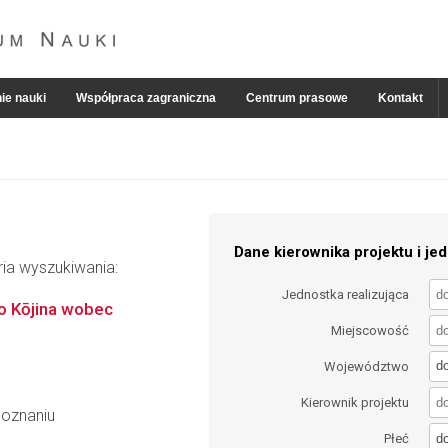
ie nauki
Współpraca zagraniczna
Centrum prasowe
Kontakt
Dane kierownika projektu i jed
ria wyszukiwania:
Jednostka realizująca
go Kōjina wobec
Miejscowość
d
Województwo
Kierownik projektu
Poznaniu
d
Płeć