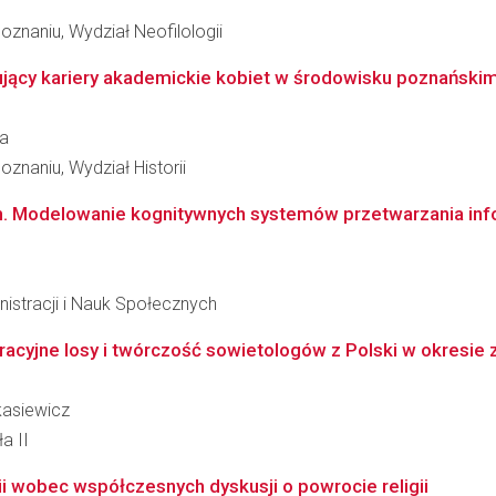
znaniu, Wydział Neofilologii
ujący kariery akademickie kobiet w środowisku poznański
ka
znaniu, Wydział Historii
ch. Modelowanie kognitywnych systemów przetwarzania info
istracji i Nauk Społecznych
acyjne losy i twórczość sowietologów z Polski w okresie 
kasiewicz
a II
rii wobec współczesnych dyskusji o powrocie religii