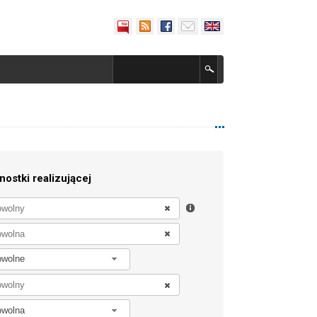
nostki realizującej
owolne
owolna