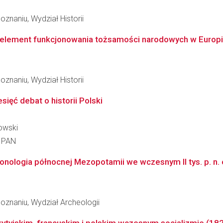
znaniu, Wydział Historii
ko element funkcjonowania tożsamości narodowych w Euro
znaniu, Wydział Historii
esięć debat o historii Polski
owski
a PAN
onologia północnej Mezopotamii we wczesnym II tys. p. n. 
oznaniu, Wydział Archeologii