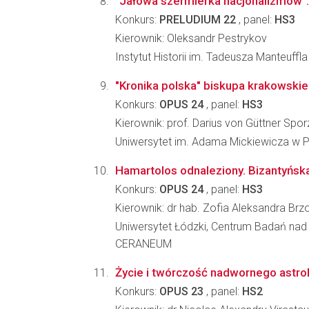
"Jałowa szermierka nacjonalizmów": 
Konkurs:
PRELUDIUM 22
, panel:
HS3
Kierownik: Oleksandr Pestrykov
Instytut Historii im. Tadeusza Manteuffl
"Kronika polska" biskupa krakowski
Konkurs:
OPUS 24
, panel:
HS3
Kierownik: prof. Darius von Güttner Spor
Uniwersytet im. Adama Mickiewicza w Po
Hamartolos odnaleziony. Bizantyńska
Konkurs:
OPUS 24
, panel:
HS3
Kierownik: dr hab. Zofia Aleksandra Br
Uniwersytet Łódzki, Centrum Badań nad
CERANEUM
Życie i twórczość nadwornego astrol
Konkurs:
OPUS 23
, panel:
HS2