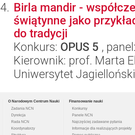
Birla mandir - współcz
świątynne jako przykła
do tradycji
Konkurs:
OPUS 5
, panel
Kierownik: prof. Marta E
Uniwersytet Jagielloński
O Narodowym Centrum Nauki
Finansowanie nauki
Zadania NCN
Konkursy
Dyrekcja
Panele NCN
Rada NCN
Najczęściej zadawane pytania
Koordynatorzy
Informacje dla realizujących projekty