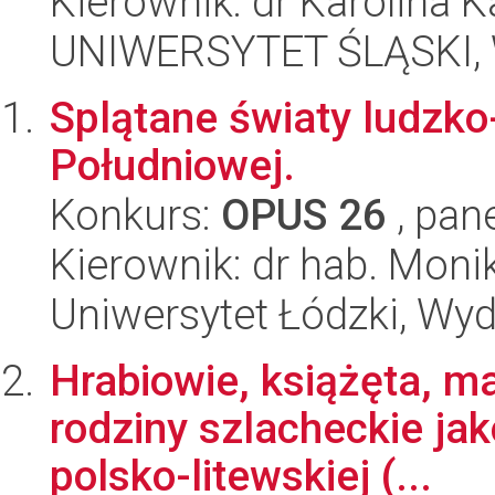
Kierownik: dr Karolina K
UNIWERSYTET ŚLĄSKI, 
Splątane światy ludzko
Południowej.
Konkurs:
OPUS 26
, pan
Kierownik: dr hab. Mon
Uniwersytet Łódzki, Wyd
Hrabiowie, książęta, m
rodziny szlacheckie jak
polsko-litewskiej (...