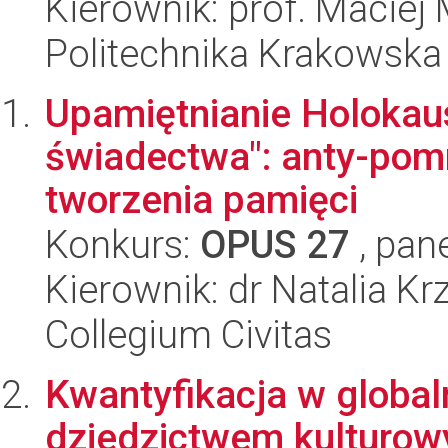
Kierownik: prof. Maciej
Politechnika Krakowska
Upamiętnianie Holokau
świadectwa": anty-pom
tworzenia pamięci
Konkurs:
OPUS 27
, pan
Kierownik: dr Natalia K
Collegium Civitas
Kwantyfikacja w globa
dziedzictwem kulturow