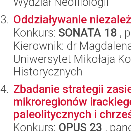
Wydział Neofilologii
Oddziaływanie niezale
Konkurs:
SONATA 18
, 
Kierownik: dr Magdalen
Uniwersytet Mikołaja Ko
Historycznych
Zbadanie strategii zasi
mikroregionów irackieg
paleolitycznych i chrześ
Konkurs:
OPUS 23
, pan