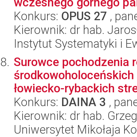
wczesnego górnego pale
Konkurs:
OPUS 27
, pan
Kierownik: dr hab. Jaro
Instytut Systematyki i E
Surowce pochodzenia r
środkowoholoceńskich 
łowiecko-rybackich stre
Konkurs:
DAINA 3
, pane
Kierownik: dr hab. Grze
Uniwersytet Mikołaja K