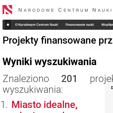
O Narodowym Centrum Nauki
Finansowanie nauki
Współpr
Projekty finansowane pr
Wyniki wyszukiwania
Znaleziono
201
projek
wyszukiwania:
D
Miasto idealne,