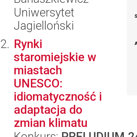
Uniwersytet
Jagielloński
Rynki
A
staromiejskie w
miastach
UNESCO:
idiomatyczność i
adaptacja do
zmian klimatu
Konkurs:
PRELUDIUM 2