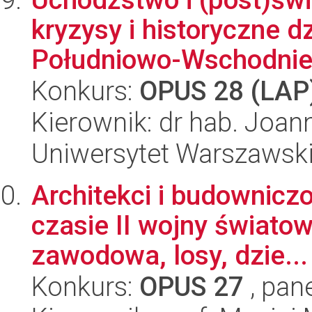
kryzysy i historyczne d
Południowo-Wschodniej 
Konkurs:
OPUS 28 (LAP
Kierownik: dr hab. Joa
Uniwersytet Warszawsk
Architekci i budownic
czasie II wojny świato
zawodowa, losy, dzie...
Konkurs:
OPUS 27
, pan