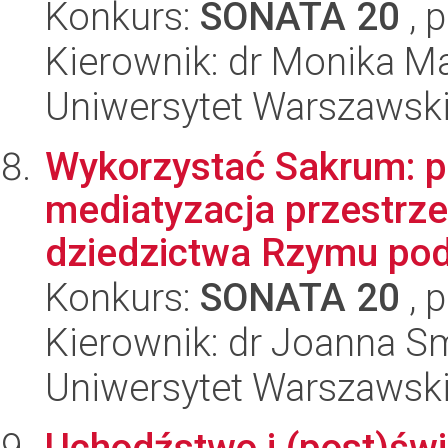
Konkurs:
SONATA 20
, 
Kierownik: dr Monika Ma
Uniwersytet Warszawsk
Wykorzystać Sakrum: po
mediatyzacja przestrzen
dziedzictwa Rzymu pod
Konkurs:
SONATA 20
, 
Kierownik: dr Joanna S
Uniwersytet Warszawsk
Uchodźstwo i (post)św