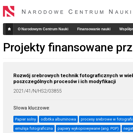
O Narodowym Centrum Nauki
Finansowanie nauki
Współpr
Projekty finansowane pr
Rozwój srebrowych technik fotograficznych w wie
poszczególnych procesów i ich modyfikacji
2021/41/N/HS2/03855
Słowa kluczowe
:
Papier solny
odbitka albuminowa
procesy srebrowe w fotografii
emulsja fotograficzna
papiery wykopiowywane (ang. POP)
nega