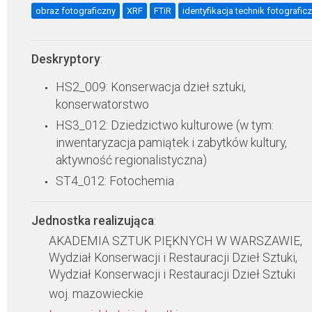
obraz fotograficzny
XRF
FTiR
identyfikacja technik fotografic
Deskryptory
:
HS2_009: Konserwacja dzieł sztuki,
konserwatorstwo
HS3_012: Dziedzictwo kulturowe (w tym:
inwentaryzacja pamiątek i zabytków kultury,
aktywność regionalistyczna)
ST4_012: Fotochemia
Jednostka realizująca
:
AKADEMIA SZTUK PIĘKNYCH W WARSZAWIE,
Wydział Konserwacji i Restauracji Dzieł Sztuki,
Wydział Konserwacji i Restauracji Dzieł Sztuki
woj. mazowieckie