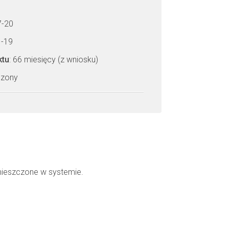
7-20
1-19
ktu
: 66 miesięcy (z wniosku)
czony
mieszczone w systemie.