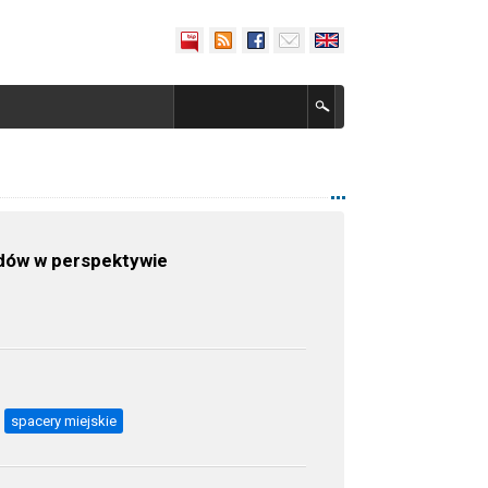
ydów w perspektywie
spacery miejskie