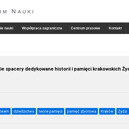
ie nauki
Współpraca zagraniczna
Centrum prasowe
Kontakt
ie spacery dedykowane historii i pamięci krakowskich Ż
ctwem
dziedzictwo
teorie pamięci
pamięć zbiorowa
Kraków
Żydzi