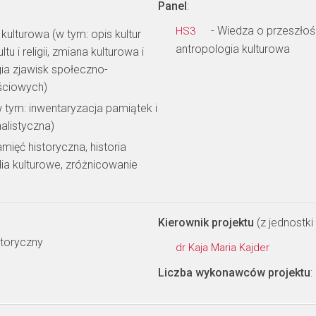
Panel
:
- Wiedza o przeszłości
HS3
kulturowa (w tym: opis kultur
antropologia kulturowa
tu i religii, zmiana kulturowa i
gia zjawisk społeczno-
ściowych)
 tym: inwentaryzacja pamiątek i
alistyczna)
amięć historyczna, historia
udia kulturowe, zróżnicowanie
Kierownik projektu
(z jednostki 
storyczny
dr Kaja Maria Kajder
Liczba wykonawców projektu
: