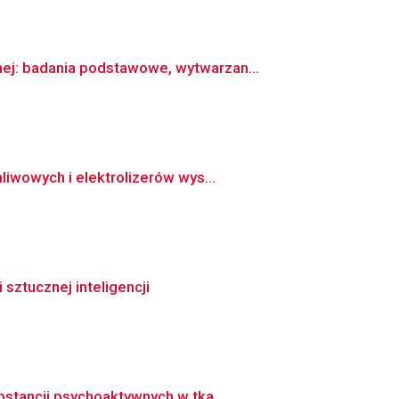
ej: badania podstawowe, wytwarzan...
iwowych i elektrolizerów wys...
 sztucznej inteligencji
stancji psychoaktywnych w tka...