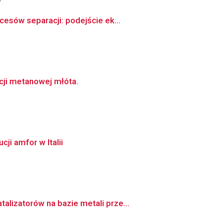
esów separacji: podejście ek...
cji metanowej młóta.
ji amfor w Italii
lizatorów na bazie metali prze...