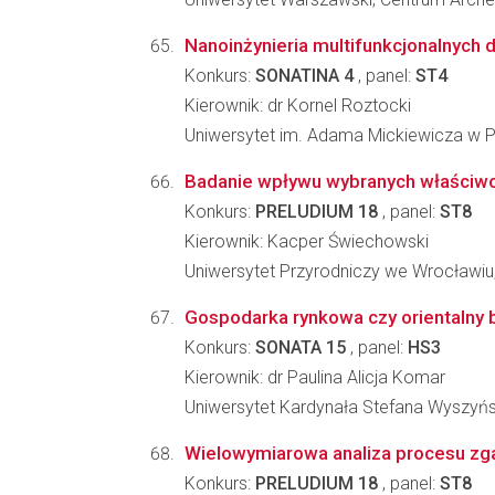
Nanoinżynieria multifunkcjonalnych 
Konkurs:
SONATINA 4
, panel:
ST4
Kierownik: dr Kornel Roztocki
Uniwersytet im. Adama Mickiewicza w P
Badanie wpływu wybranych właściwo
Konkurs:
PRELUDIUM 18
, panel:
ST8
Kierownik: Kacper Świechowski
Uniwersytet Przyrodniczy we Wrocławiu
Gospodarka rynkowa czy orientalny b
Konkurs:
SONATA 15
, panel:
HS3
Kierownik: dr Paulina Alicja Komar
Uniwersytet Kardynała Stefana Wyszyń
Wielowymiarowa analiza procesu zga
Konkurs:
PRELUDIUM 18
, panel:
ST8