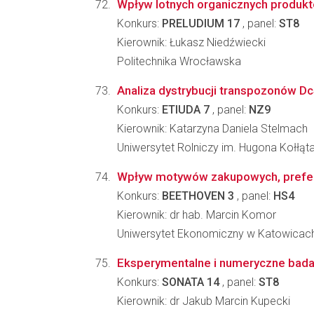
Wpływ lotnych organicznych produktów
Konkurs:
PRELUDIUM 17
, panel:
ST8
Kierownik: Łukasz Niedźwiecki
Politechnika Wrocławska
Analiza dystrybucji transpozonów DcS
Konkurs:
ETIUDA 7
, panel:
NZ9
Kierownik: Katarzyna Daniela Stelmach
Uniwersytet Rolniczy im. Hugona Kołłąta
Wpływ motywów zakupowych, preferen
Konkurs:
BEETHOVEN 3
, panel:
HS4
Kierownik: dr hab. Marcin Komor
Uniwersytet Ekonomiczny w Katowicach
Eksperymentalne i numeryczne bada
Konkurs:
SONATA 14
, panel:
ST8
Kierownik: dr Jakub Marcin Kupecki