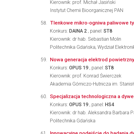
Kierownik: prof. Michał Jasiński
Instytut Chemii Bioorganicznej PAN
Tlenkowe mikro-ogniwa paliwowe ty
Konkurs:
DAINA 2
, panel:
ST8
Kierownik: dr hab. Sebastian Molin
Politechnika Gdańska, Wydział Elektronik
Nowa generacja elektrod powietrznyc
Konkurs:
OPUS 19
, panel:
ST8
Kierownik: prof. Konrad Świerczek
Akademia Górniczo-Hutnicza im. Stanisł
Specjalizacja technologiczna a dywer
Konkurs:
OPUS 19
, panel:
HS4
Kierownik: dr hab. Aleksandra Barbara P
Politechnika Gdańska
Innowacyjne podejście do badania dy