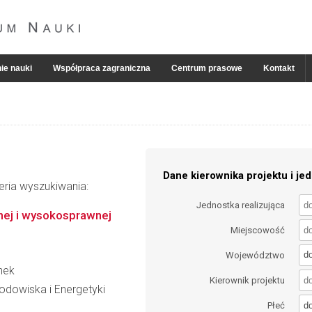
ie nauki
Współpraca zagraniczna
Centrum prasowe
Kontakt
Dane kierownika projektu i jed
eria wyszukiwania:
Jednostka realizująca
nej i wysokosprawnej
Miejscowość
d
Województwo
nek
Kierownik projektu
Środowiska i Energetyki
d
Płeć