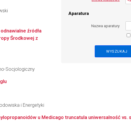
wski
Aparatura
Nazwa aparatury
 odnawialne źródła
ropy Środkowej z
no-Socjologiczny
glu
Środowiska i Energetyki
ylopropanoidów u Medicago truncatula uniwersalność vs. s