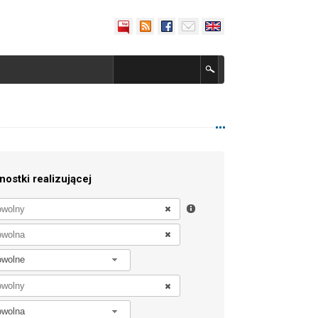
nostki realizującej
owolne
owolna