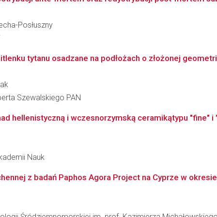
techa-Posłuszny
i
tlenku tytanu osadzane na podłożach o złożonej geometrii 
dak
berta Szewalskiego PAN
hellenistyczną i wczesnorzymską ceramikątypu "fine" i "se
 Akademii Nauk
hennej z badań Paphos Agora Project na Cyprze w okresie 
ologii Śródziemnomorskiej im. prof. Kazimierza Michałowskieg