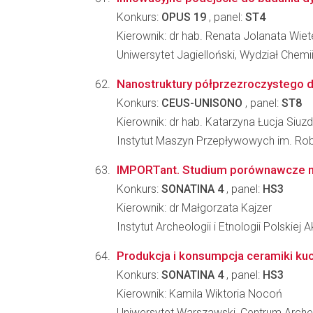
Konkurs:
OPUS 19
, panel:
ST4
Kierownik: dr hab. Renata Jolanata Wie
Uniwersytet Jagielloński, Wydział Chemi
Nanostruktury półprzezroczystego di
Konkurs:
CEUS-UNISONO
, panel:
ST8
Kierownik: dr hab. Katarzyna Łucja Siuz
Instytut Maszyn Przepływowych im. Ro
IMPORTant. Studium porównawcze nad 
Konkurs:
SONATINA 4
, panel:
HS3
Kierownik: dr Małgorzata Kajzer
Instytut Archeologii i Etnologii Polskiej
Produkcja i konsumpcja ceramiki kuc
Konkurs:
SONATINA 4
, panel:
HS3
Kierownik: Kamila Wiktoria Nocoń
Uniwersytet Warszawski, Centrum Arche