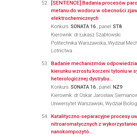
[SENTENCE] Badania procesów par
metanu do wodoru w obecności zjaw
elektrochemicznych
Konkurs:
SONATA 16
, panel:
ST8
Kierownik: dr Łukasz Szabłowski
Politechnika Warszawska, Wydział Mecha
Lotnictwa
Badanie mechanizmów odpowiedzial
kierunku wzrostu korzeni tytoniu w s
heterologicznej dystrybu...
Konkurs:
SONATA 16
, panel:
NZ9
Kierownik: dr Oskar Jarosław Siemiano
Uniwersytet Warszawski, Wydział Biologi
Katalityczno-separacyjne procesy u
nitroaromatycznych z wykorzystanie
nanokompozytó...