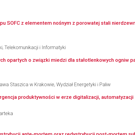
pu SOFC z elementem nośnym z porowatej stali nierdzewn
i, Telekomunikacji i Informatyki
h opartych o związki miedzi dla stałotlenkowych ogniw pal
awa Staszica w Krakowie, Wydział Energetyki i Paliw
gencja produktywności w erze digitalizacji, automatyzacji i
arteka
strybucji ante-mortem oraz redystrybucji post-mortem sub