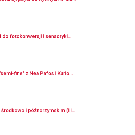
do fotokonwersji i sensoryki...
mi-fine" z Nea Pafos i Kurio...
środkowo i późnorzymskim (III...
o