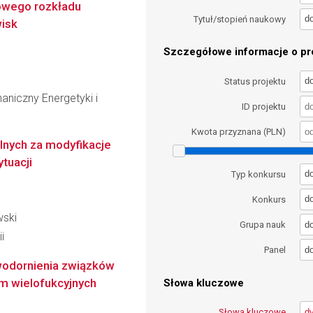
owego rozkładu
d
Tytuł/stopień naukowy
isk
Szczegółowe informacje o pro
d
Status projektu
niczny Energetyki i
ID projektu
Kwota przyznana (PLN)
nych za modyfikacje
ytuacji
d
Typ konkursu
d
Konkurs
wski
d
Grupa nauk
i
d
Panel
wodornienia związków
m wielofukcyjnych
Słowa kluczowe
Słowa kluczowe