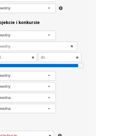
owolny
jekcie i konkursie
owolny
owolny
owolny
owolna
owolna