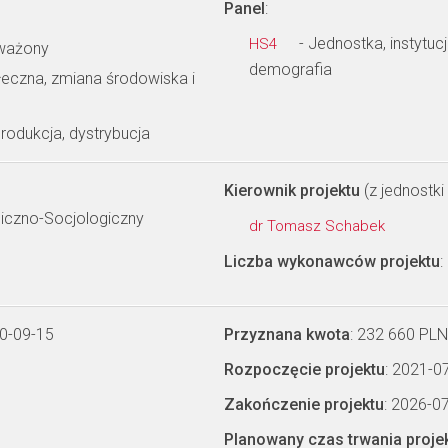
Panel
:
- Jednostka, instytuc
HS4
oważony
demografia
łeczna, zmiana środowiska i
rodukcja, dystrybucja
Kierownik projektu
(z jednostki 
miczno-Socjologiczny
dr Tomasz Schabek
Liczba wykonawców projektu
:
0-09-15
Przyznana kwota
: 232 660 PLN
Rozpoczęcie projektu
: 2021-0
Zakończenie projektu
: 2026-0
Planowany czas trwania proje