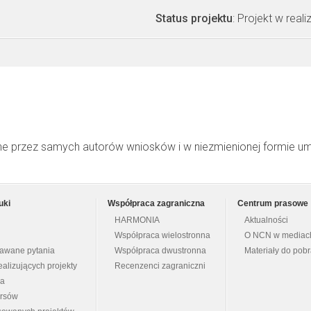
Status projektu
: Projekt w realiz
ne przez samych autorów wniosków i w niezmienionej formie u
uki
Współpraca zagraniczna
Centrum prasowe
HARMONIA
Aktualności
Współpraca wielostronna
O NCN w mediac
dawane pytania
Współpraca dwustronna
Materiały do pob
ealizujących projekty
Recenzenci zagraniczni
na
ursów