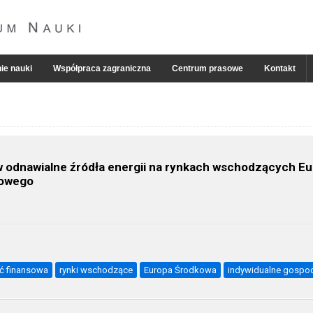
ie nauki
Współpraca zagraniczna
Centrum prasowe
Kontakt
w odnawialne źródła energii na rynkach wschodzących E
mowego
ć finansowa
rynki wschodzące
Europa Środkowa
indywidualne gosp