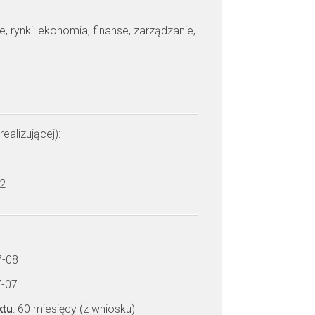
je, rynki: ekonomia, finanse, zarządzanie,
realizującej):
 2
7-08
7-07
ktu
: 60 miesięcy (z wniosku)