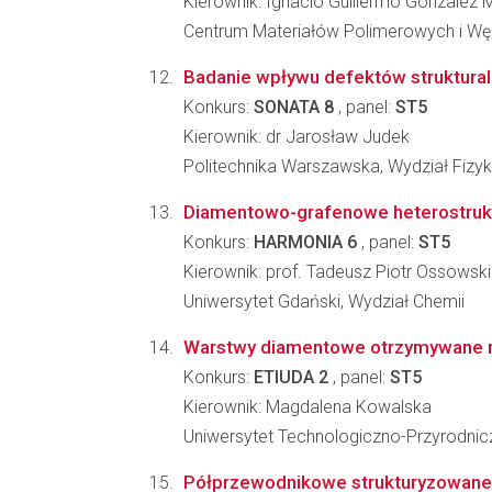
Kierownik: Ignacio Guillermo Gonzalez 
Centrum Materiałów Polimerowych i W
Badanie wpływu defektów struktural
Konkurs:
SONATA 8
, panel:
ST5
Kierownik: dr Jarosław Judek
Politechnika Warszawska, Wydział Fizyk
Diamentowo-grafenowe heterostruk
Konkurs:
HARMONIA 6
, panel:
ST5
Kierownik: prof. Tadeusz Piotr Ossowski
Uniwersytet Gdański, Wydział Chemii
Warstwy diamentowe otrzymywane me
Konkurs:
ETIUDA 2
, panel:
ST5
Kierownik: Magdalena Kowalska
Uniwersytet Technologiczno-Przyrodniczy
Półprzewodnikowe strukturyzowane