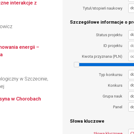
zne interakcje z
d
Tytuł/stopień naukowy
Szczegółowe informacje o pro
nowicz
d
Status projektu
ID projektu
owania energii –
ia
Kwota przyznana (PLN)
d
Typ konkursu
logiczny w Szczecinie,
d
Konkurs
nej
d
Grupa nauk
ksyna w Chorobach
d
Panel
Słowa kluczowe
Słowa kluczowe