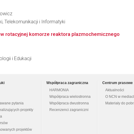
nowicz
i, Telekomunikacji i Informatyki
w rotacyjnej komorze reaktora plazmochemicznego
logii i Edukacji
uki
Współpraca zagraniczna
Centrum prasowe
HARMONIA
Aktualności
Współpraca wielostronna
O NCN w mediac
dawane pytania
Współpraca dwustronna
Materiały do pob
ealizujących projekty
Recenzenci zagraniczni
na
ursów
nsowanych projektów