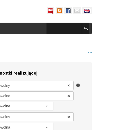
nostki realizującej
owolne
owolna