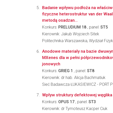
Badanie wpływu podłoża na właściwoś
fizyczne heterostruktur van der Wa
metodą osadzan...
Konkurs:
PRELUDIUM 18
, panel:
ST5
Kierownik: Jakub Wojciech Sitek
Politechnika Warszawska, Wydział Fizyk
Anodowe materiały na bazie dwuwy
MXenes dla w pełni półprzewodnikow
jonowych
Konkurs:
GRIEG 1
, panel:
ST8
Kierownik: dr hab. Alicja Bachmatiuk
Sieć Badawcza ŁUKASIEWICZ - PORT Po
Wpływ struktury defektowej węglika 
Konkurs:
OPUS 17
, panel:
ST3
Kierownik: dr Tymoteusz Kacper Ciuk