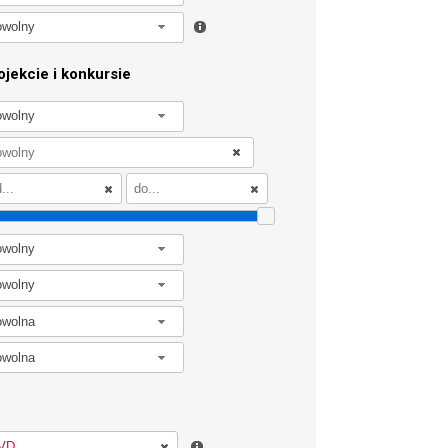
owolny
jekcie i konkursie
owolny
owolny
owolny
owolna
owolna