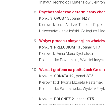
Instytut Technologii Materiałów Elektro
Psychospołeczne determinanty chorób
Konkurs:
OPUS 15
, panel:
NZ7
Kierownik: prof. Andrzej Tadeusz Pająk
Uniwersytet Jagielloński- Collegium M
Wpływ procesu oksydacji na właściw
Konkurs:
PRELUDIUM 13
, panel:
ST7
Kierownik: Anna Maria Dychalska
Politechnika Poznańska, Wydział Inżynier
Wzrost grafenu na podłożach Ge o ró
Konkurs:
SONATA 12
, panel:
ST5
Kierownik: dr Iwona Elżbieta Pasternak
Politechnika Warszawska, Wydział Fizyk
Konkurs:
POLONEZ 2
, panel:
ST5