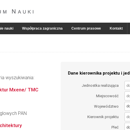
ie nauki
Współpraca zagraniczna
Centrum prasowe
Kontakt
Dane kierownika projektu i jed
ria wyszukiwania:
Jednostka realizująca
uktur Mxene/ TMC
Miejscowość
d
Województwo
ęglowych PAN
Kierownik projektu
hitektury
d
Płeć