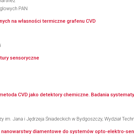
Martinez
ęglowych PAN
nych na własności termiczne grafenu CVD
i
tury sensoryczne
toda CVD jako detektory chemiczne. Badania systematyc
 im. Jana i Jędrzeja Śniadeckich w Bydgoszczy, Wydział Technol
 nanowarstwy diamentowe do systemów opto-elektro-sen