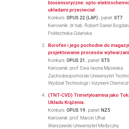
biosensoryczne: opto-elektrochemic
układami przeciwciał
Konkurs:
OPUS 22 (LAP)
, panel:
ST7
Kierownik: dr hab. Robert Daniel Bogda
Politechnika Gdańska
Borofen i jego pochodne do magazyn
projektowanie procesów wytwarzan
Konkurs:
OPUS 21
, panel:
ST5
Kierownik: prof. Ewa Iwona Mijowska
Zachodniopomorski Uniwersytet Techno
Wydział Technologii i Inżynierii Chemicz
(TNT-CVD) Trimetyloamina jako To
Układu Krążenia.
Konkurs:
OPUS 19
, panel:
NZ5
Kierownik: prof. Marcin Ufnal
Warszawski Uniwersytet Medyczny