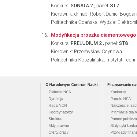
Konkurs:
SONATA 2
, panel:
ST7
Kierownik: dr hab. Robert Daniel Bogda
Politechnika Gdańska, Wydział Elektronik
Modyfikacja proszku diamentowego 
Konkurs:
PRELUDIUM 2
, panel:
ST8
Kierownik: Przemysław Ceynowa
Politechnika Koszalińska, Instytut Techno
O Narodowym Centrum Nauki
Finansowanie na
Zadania NCN
Konkursy
Dyrekcja
Panele NCN
Rada NCN
Najczęściej za
Koordynatorzy
Informacje dla r
Struktura
Pomoc publicz
Akty prawne
Statystyki konk
Oferty pracy
Przykłady fina