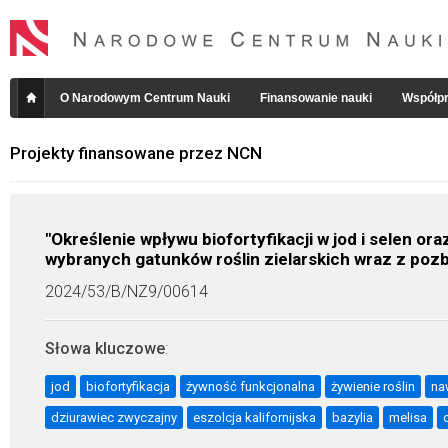
O Narodowym Centrum Nauki
Finansowanie nauki
Współpr
Projekty finansowane przez NCN
"Określenie wpływu biofortyfikacji w jod i selen o
wybranych gatunków roślin zielarskich wraz z poz
2024/53/B/NZ9/00614
Słowa kluczowe
:
jod
biofortyfikacja
żywność funkcjonalna
żywienie roślin
na
dziurawiec zwyczajny
eszolcja kalifornijska
bazylia
melisa