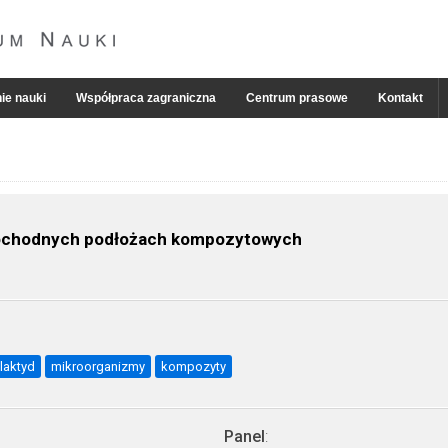
ie nauki
Współpraca zagraniczna
Centrum prasowe
Kontakt
pochodnych podłożach kompozytowych
ilaktyd
mikroorganizmy
kompozyty
Panel
: