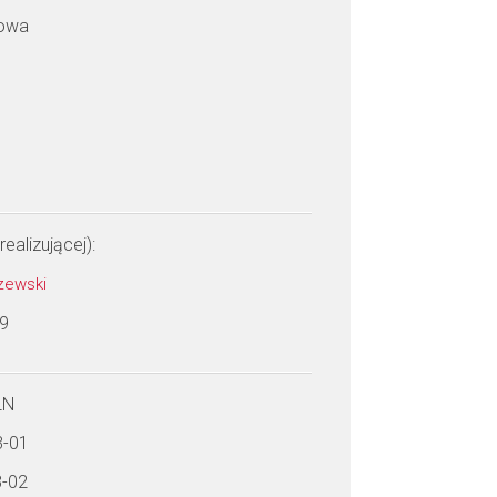
łowa
realizującej):
czewski
 9
LN
3-01
3-02