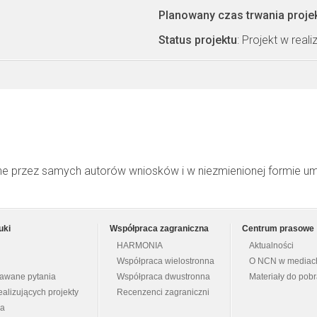
Planowany czas trwania proje
Status projektu
: Projekt w realiz
ne przez samych autorów wniosków i w niezmienionej formie u
uki
Współpraca zagraniczna
Centrum prasowe
HARMONIA
Aktualności
Współpraca wielostronna
O NCN w mediac
dawane pytania
Współpraca dwustronna
Materiały do pob
ealizujących projekty
Recenzenci zagraniczni
na