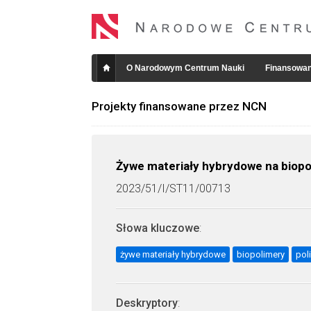
O Narodowym Centrum Nauki
Finansowan
Projekty finansowane przez NCN
Żywe materiały hybrydowe na bio
2023/51/I/ST11/00713
Słowa kluczowe
:
żywe materiały hybrydowe
biopolimery
pol
Deskryptory
: