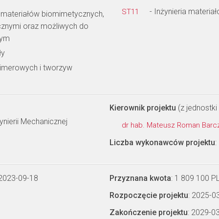
- Inżynieria materia
ST11
, materiałów biomimetycznych,
icznymi oraz możliwych do
nym
ły
limerowych i tworzyw
Kierownik projektu
(z jednostki 
ynierii Mechanicznej
dr hab. Mateusz Roman Bar
Liczba wykonawców projektu
:
 2023-09-18
Przyznana kwota
: 1 809 100 P
Rozpoczęcie projektu
: 2025-0
Zakończenie projektu
: 2029-0