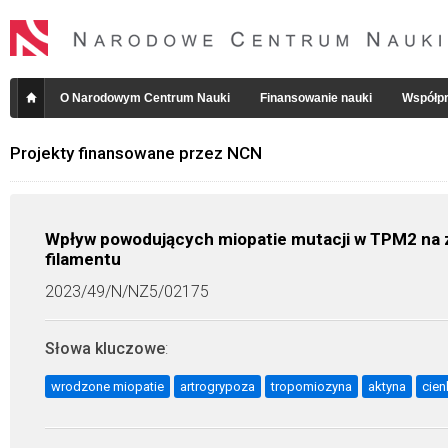
O Narodowym Centrum Nauki
Finansowanie nauki
Współpr
Projekty finansowane przez NCN
Wpływ powodujących miopatie mutacji w TPM2 na z
filamentu
2023/49/N/NZ5/02175
Słowa kluczowe
:
wrodzone miopatie
artrogrypoza
tropomiozyna
aktyna
cien