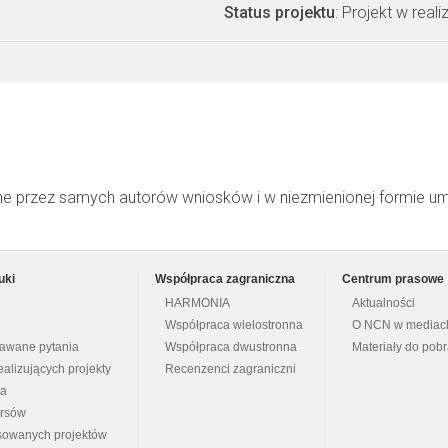
Status projektu
: Projekt w realiz
ne przez samych autorów wniosków i w niezmienionej formie u
uki
Współpraca zagraniczna
Centrum prasowe
HARMONIA
Aktualności
Współpraca wielostronna
O NCN w mediac
dawane pytania
Współpraca dwustronna
Materiały do pob
ealizujących projekty
Recenzenci zagraniczni
na
ursów
nsowanych projektów