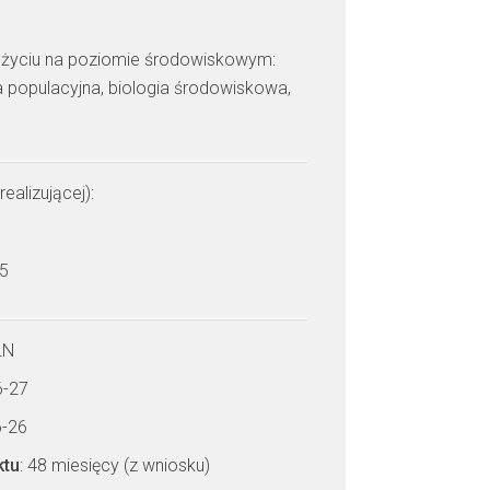
 życiu na poziomie środowiskowym:
ia populacyjna, biologia środowiskowa,
realizującej):
 5
LN
6-27
6-26
ktu
: 48 miesięcy (z wniosku)