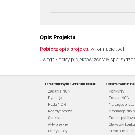
Opis Projektu
Pobierz opis projektu
w formacie .pdf
Uwaga - opisy projektów zostały sporządzo
O Narodowym Centrum Nauki
Finansowanie na
Zadania NCN
Konkursy
Dyrekcja
Panele NCN
Rada NCN
Najczęściej za
Koordynatorzy
Informacje dla r
Struktura
Pomoc publicz
Akty prawne
Statystyki konk
Oferty pracy
Przykłady fina