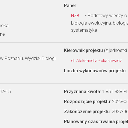
Panel
:
- Podstawy wiedzy o
NZ8
biologia ewolucyjna, biolog
wieka
systematyka
wne
Kierownik projektu
(z jednostki 
 Poznaniu, Wydział Biologii
dr Aleksandra Łukasiewicz
Liczba wykonawców projektu
:
07-15
Przyznana kwota
: 1 851 838 P
Rozpoczęcie projektu
: 2023-0
Zakończenie projektu
: 2027-0
Planowany czas trwania proje