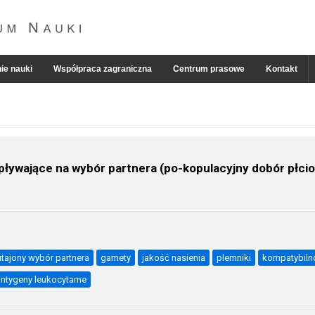
ie nauki
Współpraca zagraniczna
Centrum prasowe
Kontakt
ływające na wybór partnera (po-kopulacyjny dobór płcio
utajony wybór partnera
gamety
jakość nasienia
plemniki
kompatybiln
antygeny leukocytarne