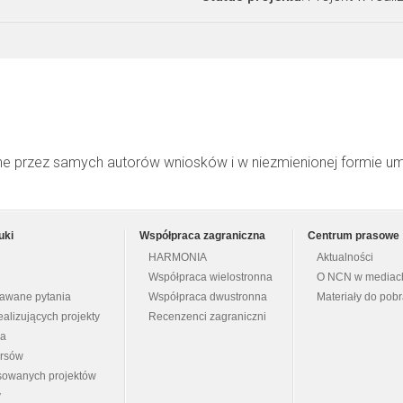
ne przez samych autorów wniosków i w niezmienionej formie u
uki
Współpraca zagraniczna
Centrum prasowe
HARMONIA
Aktualności
Współpraca wielostronna
O NCN w mediac
dawane pytania
Współpraca dwustronna
Materiały do pob
ealizujących projekty
Recenzenci zagraniczni
na
ursów
nsowanych projektów
y