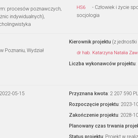
- Człowiek i życie s
HS6
tym: procesów poznawczych,
socjologia
żnic indywidualnych),
cholingwistyka
Kierownik projektu
(z jednostki 
w Poznaniu, Wydział
dr hab. Katarzyna Natalia Z
Liczba wykonawców projektu
:
 2022-05-15
Przyznana kwota
: 2 207 590 P
Rozpoczęcie projektu
: 2023-1
Zakończenie projektu
: 2028-1
Planowany czas trwania proje
Status projektu
: Projekt w realiz