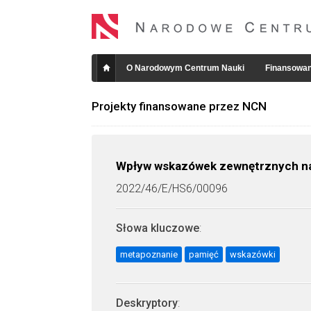
O Narodowym Centrum Nauki
Finansowan
Projekty finansowane przez NCN
Wpływ wskazówek zewnętrznych n
2022/46/E/HS6/00096
Słowa kluczowe
:
metapoznanie
pamięć
wskazówki
Deskryptory
: