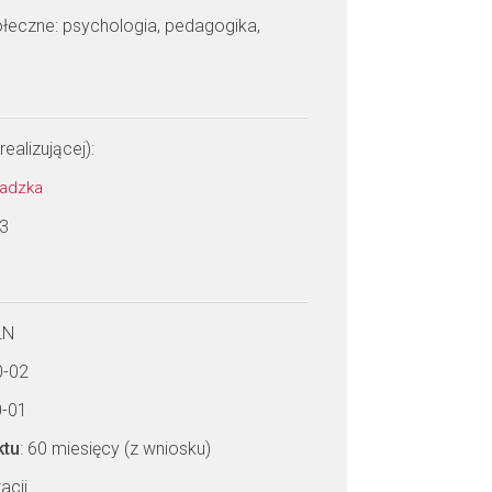
połeczne: psychologia, pedagogika,
realizującej):
awadzka
 3
LN
0-02
0-01
ktu
: 60 miesięcy (z wniosku)
acji