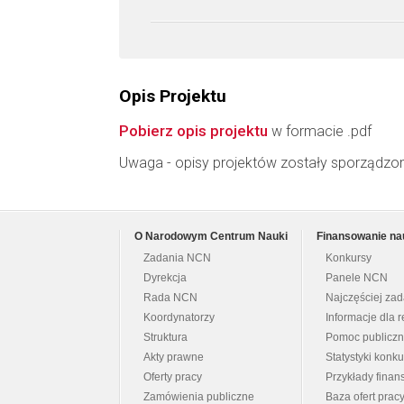
Opis Projektu
Pobierz opis projektu
w formacie .pdf
Uwaga - opisy projektów zostały sporządzo
O Narodowym Centrum Nauki
Finansowanie na
Zadania NCN
Konkursy
Dyrekcja
Panele NCN
Rada NCN
Najczęściej za
Koordynatorzy
Informacje dla r
Struktura
Pomoc publicz
Akty prawne
Statystyki konk
Oferty pracy
Przykłady fina
Zamówienia publiczne
Baza ofert prac