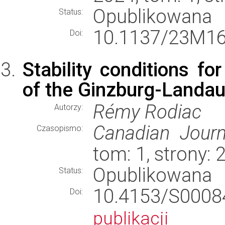
Opublikowana
Status:
10.1137/23M16
Doi:
Stability conditions for
of the Ginzburg-Landau
Rémy Rodiac
Autorzy:
Canadian Journ
Czasopismo:
tom: 1, strony:
Opublikowana
Status:
10.4153/S00
Doi:
publikacji