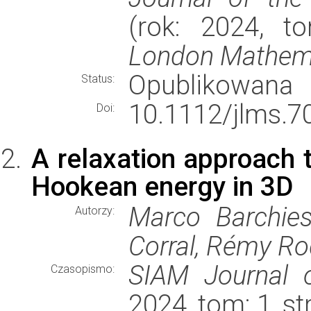
(rok: 2024, t
London Mathemat
Opublikowana
Status:
10.1112/jlms.7
Doi:
A relaxation approach t
Hookean energy in 3D
Marco Barchies
Autorzy:
Corral, Rémy Ro
SIAM Journal o
Czasopismo:
2024, tom: 1, s