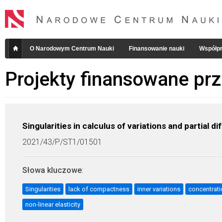
O Narodowym Centrum Nauki
Finansowanie nauki
Współpr
Projekty finansowane pr
Singularities in calculus of variations and partial d
2021/43/P/ST1/01501
Słowa kluczowe
:
Singularities
lack of compactness
inner variations
concentrat
non-linear elasticity