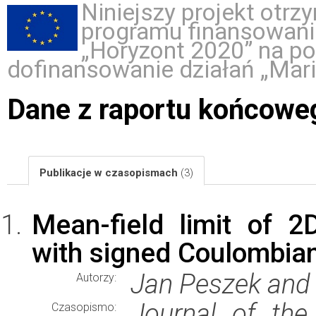
Niniejszy projekt otr
programu finansowani
„Horyzont 2020” na p
dofinansowanie działań „Mar
Dane z raportu końcowe
Publikacje w czasopismach
(3)
Mean-field limit of 2
with signed Coulombian
Jan Peszek and
Autorzy:
Journal of the
Czasopismo: