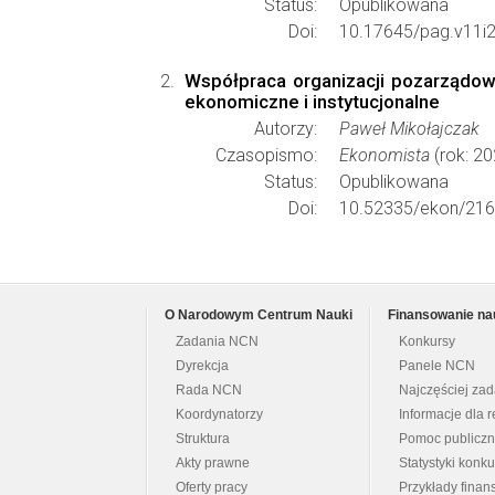
Status:
Opublikowana
Doi:
10.17645/pag.v11i2
Współpraca organizacji pozarządow
ekonomiczne i instytucjonalne
Autorzy:
Paweł Mikołajczak
Czasopismo:
Ekonomista
(rok: 20
Status:
Opublikowana
Doi:
10.52335/ekon/216
O Narodowym Centrum Nauki
Finansowanie na
Zadania NCN
Konkursy
Dyrekcja
Panele NCN
Rada NCN
Najczęściej za
Koordynatorzy
Informacje dla r
Struktura
Pomoc publicz
Akty prawne
Statystyki konk
Oferty pracy
Przykłady fina