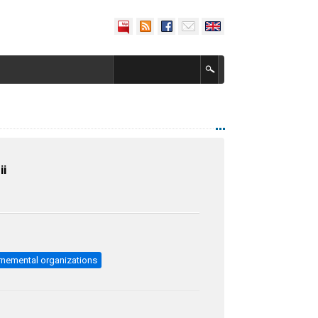
ii
nemental organizations