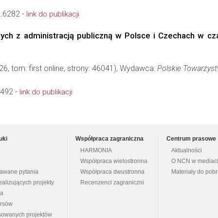
.6282 -
link do publikacji
ych z administracją publiczną w Polsce i Czechach w c
26, tom: first online, strony: 46041), Wydawca:
Polskie Towarzys
492 -
link do publikacji
uki
Współpraca zagraniczna
Centrum prasowe
HARMONIA
Aktualności
Współpraca wielostronna
O NCN w mediac
dawane pytania
Współpraca dwustronna
Materiały do pob
ealizujących projekty
Recenzenci zagraniczni
na
ursów
nsowanych projektów