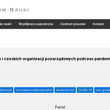
ie nauki
Współpraca zagraniczna
Centrum prasowe
Kontakt
ch i czeskich organizacji pozarządowych podczas pandem
iębiorcza
otoczenie instytucjonalne
skuteczność
COVID-19
non-gover
Panel
: