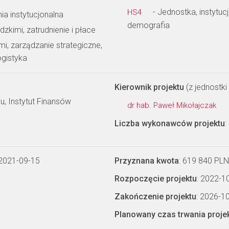
- Jednostka, instytuc
HS4
a instytucjonalna
demografia
kimi, zatrudnienie i płace
i, zarządzanie strategiczne,
ogistyka
Kierownik projektu
(z jednostki 
, Instytut Finansów
dr hab. Paweł Mikołajczak
Liczba wykonawców projektu
:
 2021-09-15
Przyznana kwota
: 619 840 PLN
Rozpoczęcie projektu
: 2022-1
Zakończenie projektu
: 2026-1
Planowany czas trwania proje