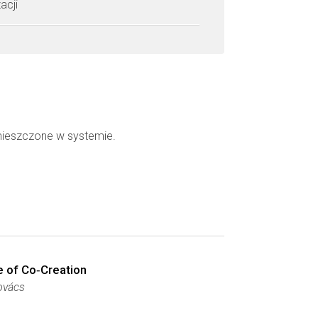
acji
mieszczone w systemie.
e of Co‐Creation
ovács