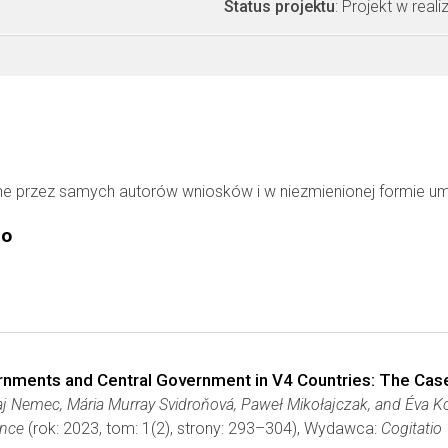
Status projektu
: Projekt w realiz
ne przez samych autorów wniosków i w niezmienionej formie u
go
ernments and Central Government in V4 Countries: The Cas
raj Nemec, Mária Murray Svidroňová, Paweł Mikołajczak, and Éva K
ance
(rok: 2023, tom: 1(2), strony: 293–304), Wydawca:
Cogitatio