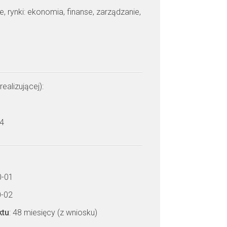
je, rynki: ekonomia, finanse, zarządzanie,
realizującej):
 4
0-01
0-02
ktu
: 48 miesięcy (z wniosku)