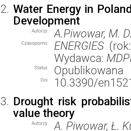
Water Energy in Poland
Development
A.Piwowar, M. D
Autorzy:
ENERGIES
(rok:
Czasopismo:
Wydawca:
MDP
Opublikowana
Status:
10.3390/en152
Doi:
Drought risk probabil
value theory
A. Piwowar, Ł. 
Autorzy: