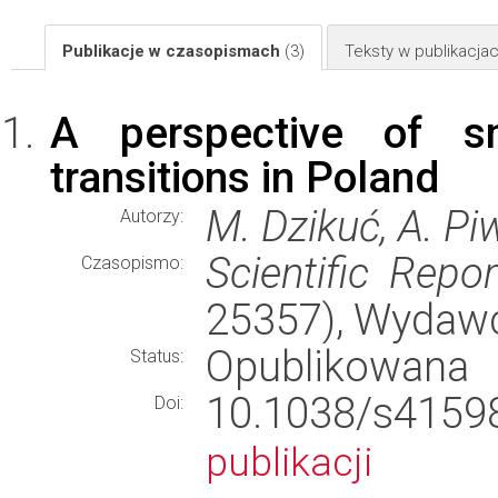
Publikacje w czasopismach
(3)
Teksty w publikacj
A perspective of s
transitions in Poland
M. Dzikuć, A. Pi
Autorzy:
Scientific Repor
Czasopismo:
25357), Wydaw
Opublikowana
Status:
10.1038/s41
Doi:
publikacji