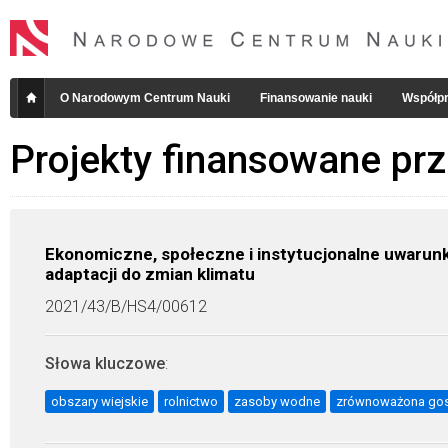
O Narodowym Centrum Nauki
Finansowanie nauki
Współpr
Projekty finansowane pr
Ekonomiczne, społeczne i instytucjonalne uwarunk
adaptacji do zmian klimatu
2021/43/B/HS4/00612
Słowa kluczowe
:
obszary wiejskie
rolnictwo
zasoby wodne
zrównoważona go