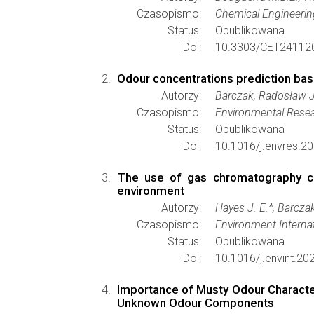
Czasopismo:
Chemical Engineerin
Status:
Opublikowana
Doi:
10.3303/CET24112
Odour concentrations prediction bas
Autorzy:
Barczak, Radosław J.
Czasopismo:
Environmental Rese
Status:
Opublikowana
Doi:
10.1016/j.envres.2
The use of gas chromatography co
environment
Autorzy:
Hayes J. E.^, Barczak
Czasopismo:
Environment Internat
Status:
Opublikowana
Doi:
10.1016/j.envint.2
Importance of Musty Odour Character
Unknown Odour Components