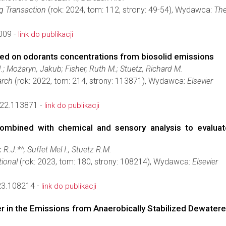
g Transaction
(rok: 2024, tom: 112, strony: 49-54), Wydawca:
The
009 -
link do publikacji
ed on odorants concentrations from biosolid emissions
; Możaryn, Jakub; Fisher, Ruth M.; Stuetz, Richard M.
arch
(rok: 2022, tom: 214, strony: 113871), Wydawca:
Elsevier
022.113871 -
link do publikacji
mbined with chemical and sensory analysis to evaluate
 R.J.*^, Suffet Mel I., Stuetz R.M.
ional
(rok: 2023, tom: 180, strony: 108214), Wydawca:
Elsevier
023.108214 -
link do publikacji
 in the Emissions from Anaerobically Stabilized Dewatered