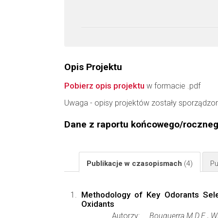
Opis Projektu
Pobierz opis projektu
w formacie .pdf
Uwaga - opisy projektów zostały sporządzo
Dane z raportu końcowego/roczne
Publikacje w czasopismach
(4)
Pu
Methodology of Key Odorants Sele
Oxidants
Autorzy:
Bouguerra M.D.E., Wi