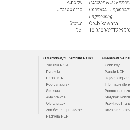
Autorzy:
Barczak R.J.; Fisher
Czasopismo:
Chemical Engineeri
Engineering
Status:
Opublikowana
Doi:
10.3303/CET22950
O Narodowym Centrum Nauki
Finansowanie na
Zadania NCN
Konkursy
Dyrekcja
Panele NCN
Rada NCN
Najczęściej za
Koordynatorzy
Informacje dla r
Struktura
Pomoc publicz
Akty prawne
Statystyki konk
Oferty pracy
Przykłady fina
Zamówienia publiczne
Baza ofert prac
Nagroda NCN