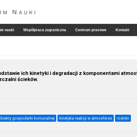
ie nauki
Współpraca zagraniczna
Centrum prasowe
Kontakt
stawie ich kinetyki i degradacji z komponentami atmos
czalni ścieków.
obiekty gospodarki komunalnej
kinetyka reakcji w atmosferze
rodniki