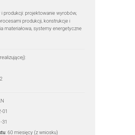
 i produkcji: projektowanie wyrobów,
rocesami produkcji, konstrukcje i
ria materiałowa, systemy energetyczne
realizującej):
 2
LN
2-01
1-31
ktu
: 60 miesięcy (z wniosku)