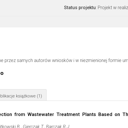
Status projektu
: Projekt w realiz
ne przez samych autorów wniosków i w niezmienionej formie u
go
blikacje książkowe
(1)
ction from Wastewater Treatment Plants Based on The
tkowski B., Gierczak T., Barczak R.J.