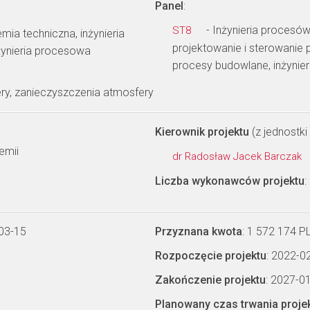
Panel
:
- Inżynieria procesów
ST8
mia techniczna, inżynieria
projektowanie i sterowanie p
nżynieria procesowa
procesy budowlane, inżynie
ry, zanieczyszczenia atmosfery
Kierownik projektu
(z jednostki 
emii
dr Radosław Jacek Barczak
Liczba wykonawców projektu
:
03-15
Przyznana kwota
: 1 572 174 P
Rozpoczęcie projektu
: 2022-0
Zakończenie projektu
: 2027-0
Planowany czas trwania proje