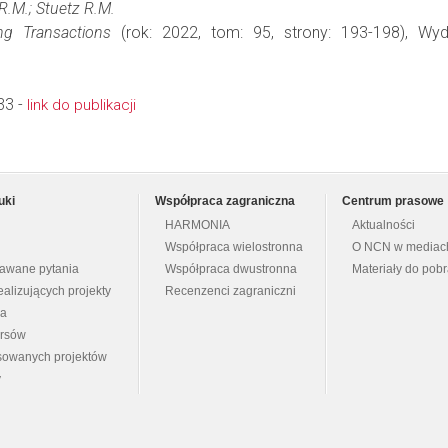
 R.M.; Stuetz R.M.
ng Transactions
(rok: 2022, tom: 95, strony: 193-198), W
33 -
link do publikacji
uki
Współpraca zagraniczna
Centrum prasowe
HARMONIA
Aktualności
Współpraca wielostronna
O NCN w mediac
dawane pytania
Współpraca dwustronna
Materiały do pob
ealizujących projekty
Recenzenci zagraniczni
na
ursów
nsowanych projektów
y