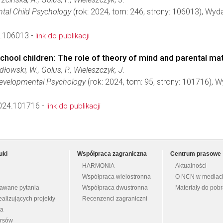
ntal Child Psychology
(rok: 2024, tom: 246, strony: 106013), Wy
4.106013 -
link do publikacji
hool children: The role of theory of mind and parental mat
dłowski, W., Golus, P., Wieleszczyk, J.
Developmental Psychology
(rok: 2024, tom: 95, strony: 101716),
024.101716 -
link do publikacji
uki
Współpraca zagraniczna
Centrum prasowe
HARMONIA
Aktualności
Współpraca wielostronna
O NCN w mediac
dawane pytania
Współpraca dwustronna
Materiały do pob
ealizujących projekty
Recenzenci zagraniczni
na
ursów