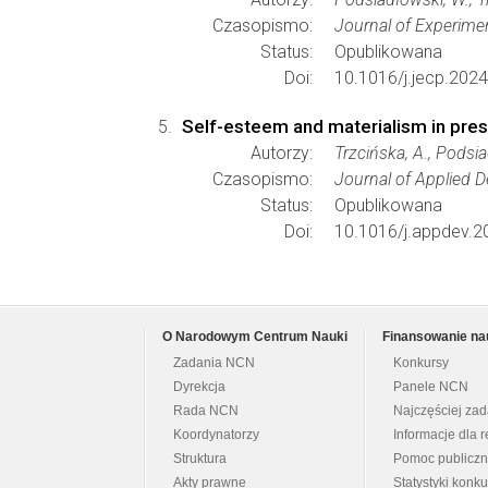
Czasopismo:
Journal of Experime
Status:
Opublikowana
Doi:
10.1016/j.jecp.202
Self-esteem and materialism in presc
Autorzy:
Trzcińska, A., Podsia
Czasopismo:
Journal of Applied 
Status:
Opublikowana
Doi:
10.1016/j.appdev.2
O Narodowym Centrum Nauki
Finansowanie na
Zadania NCN
Konkursy
Dyrekcja
Panele NCN
Rada NCN
Najczęściej za
Koordynatorzy
Informacje dla r
Struktura
Pomoc publicz
Akty prawne
Statystyki konk