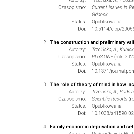
Autorzy:
Trzcińska, A., Podsia
Czasopismo:
Current Issues in P
Gdansk
Status:
Opublikowana
Doi:
10.5114/cipp/2006
The construction and preliminary vali
Autorzy:
Trzcińska, A., Kubick
Czasopismo:
PLoS ONE
(rok: 202
Status:
Opublikowana
Doi:
10.1371/journal.po
The role of theory of mind in how in
Autorzy:
Trzcińska, A., Podsia
Czasopismo:
Scientific Reports
(ro
Status:
Opublikowana
Doi:
10.1038/s41598-02
Family economic deprivation and s
Autorzy:
Podsiadłowski, W., Tr