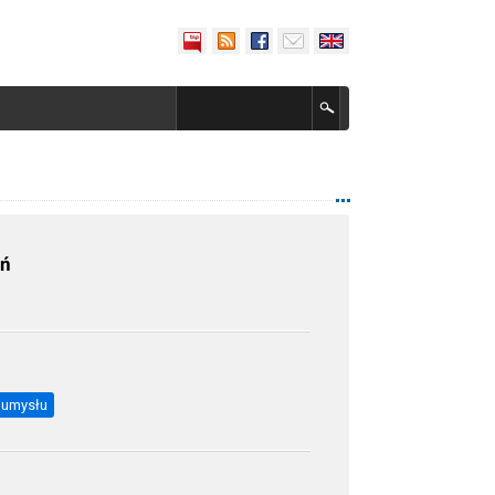
eń
a umysłu