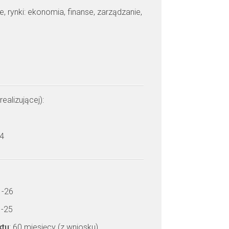
je, rynki: ekonomia, finanse, zarządzanie,
realizującej):
 4
1-26
1-25
ktu
: 60 miesięcy (z wniosku)