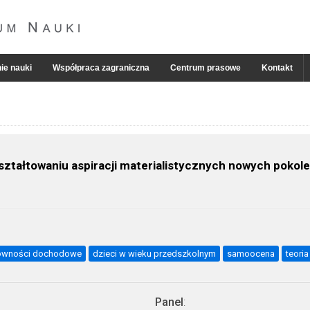
ie nauki
Współpraca zagraniczna
Centrum prasowe
Kontakt
ztałtowaniu aspiracji materialistycznych nowych pokol
równości dochodowe
dzieci w wieku przedszkolnym
samoocena
teori
Panel
: