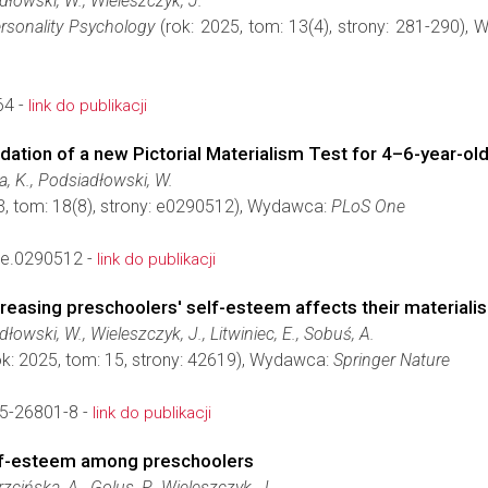
dłowski, W., Wieleszczyk, J.
ersonality Psychology
(rok: 2025, tom: 13(4), strony: 281-290),
64 -
link do publikacji
dation of a new Pictorial Materialism Test for 4–6-year-old
a, K., Podsiadłowski, W.
3, tom: 18(8), strony: e0290512), Wydawca:
PLoS One
ne.0290512 -
link do publikacji
creasing preschoolers' self-esteem affects their materiali
dłowski, W., Wieleszczyk, J., Litwiniec, E., Sobuś, A.
k: 2025, tom: 15, strony: 42619), Wydawca:
Springer Nature
5-26801-8 -
link do publikacji
elf-esteem among preschoolers
zcińska, A., Golus, P., Wieleszczyk, J.