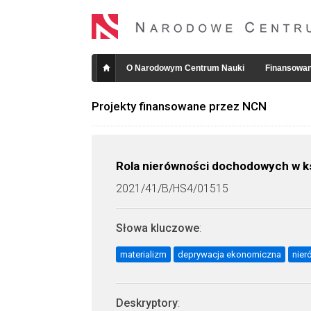
O Narodowym Centrum Nauki
Finansowan
Projekty finansowane przez NCN
Rola nierówności dochodowych w ks
2021/41/B/HS4/01515
Słowa kluczowe
:
materializm
deprywacja ekonomiczna
nie
Deskryptory
: