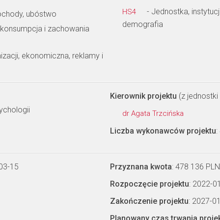
- Jednostka, instytuc
HS4
dochody, ubóstwo
demografia
 konsumpcja i zachowania
izacji, ekonomiczna, reklamy i
Kierownik projektu
(z jednostki 
ychologii
dr Agata Trzcińska
Liczba wykonawców projektu
:
03-15
Przyznana kwota
: 478 136 PLN
Rozpoczęcie projektu
: 2022-0
Zakończenie projektu
: 2027-0
Planowany czas trwania proje