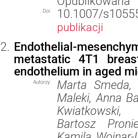
Opublikowana
10.1007/s10
Doi:
publikacji
Endothelial-mesench
metastatic 4T1 breas
endothelium in aged m
Marta Smeda, 
Autorzy:
Maleki, Anna Ba
Kwiatkowski,
Bartosz Proni
Kamila Wojnar-L