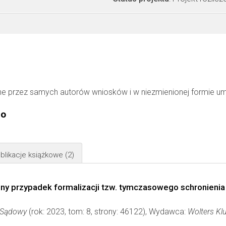
ne przez samych autorów wniosków i w niezmienionej formie u
go
blikacje książkowe
(2)
ny przypadek formalizacji tzw. tymczasowego schronieni
d Sądowy
(rok: 2023, tom: 8, strony: 46122), Wydawca:
Wolters Kl