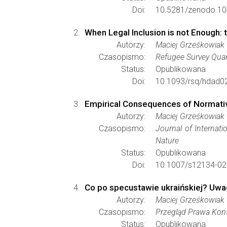
Doi:
10.5281/zenodo.10
When Legal Inclusion is not Enough: 
Autorzy:
Maciej Grześkowiak
Czasopismo:
Refugee Survey Quar
Status:
Opublikowana
Doi:
10.1093/rsq/hdad0
Empirical Consequences of Normativ
Autorzy:
Maciej Grześkowiak
Czasopismo:
Journal of Internati
Nature
Status:
Opublikowana
Doi:
10.1007/s12134-02
Co po specustawie ukraińskiej? Uwag
Autorzy:
Maciej Grześkowiak
Czasopismo:
Przegląd Prawa Kon
Status:
Opublikowana