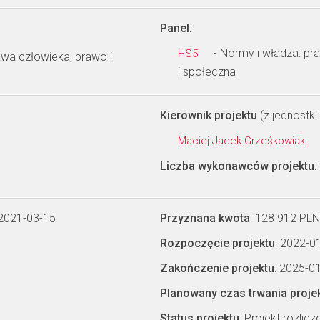
Panel
:
- Normy i władza: pra
HS5
awa człowieka, prawo i
i społeczna
Kierownik projektu
(z jednostki 
Maciej Jacek Grześkowiak
Liczba wykonawców projektu
:
 2021-03-15
Przyznana kwota
: 128 912 PLN
Rozpoczęcie projektu
: 2022-0
Zakończenie projektu
: 2025-0
Planowany czas trwania proje
Status projektu
: Projekt rozlic