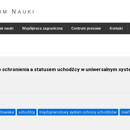
ie nauki
Współpraca zagraniczna
Centrum prasowe
Kontakt
schronienia a statusem uchodźcy w uniwersalnym syst
złowieka
uchodźcy
międzynarodowy system ochrony uchodźców
niee