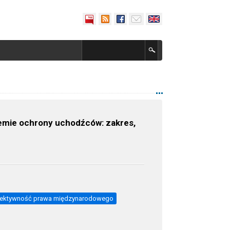
emie ochrony uchodźców: zakres,
fektywność prawa międzynarodowego