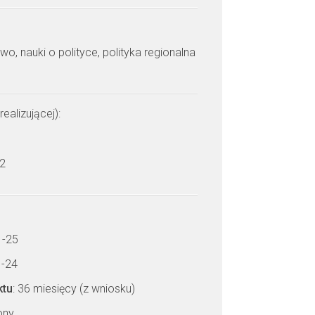
wo, nauki o polityce, polityka regionalna
realizującej):
 2
1-25
1-24
ktu
: 36 miesięcy (z wniosku)
zony