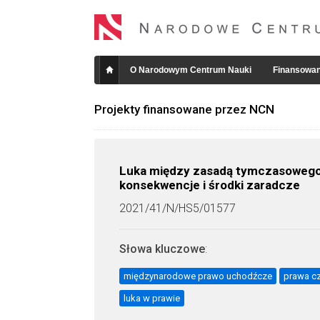
O Narodowym Centrum Nauki
Finansowan
Projekty finansowane przez NCN
Luka między zasadą tymczasowego 
konsekwencje i środki zaradcze
2021/41/N/HS5/01577
Słowa kluczowe
:
międzynarodowe prawo uchodźcze
prawa c
luka w prawie