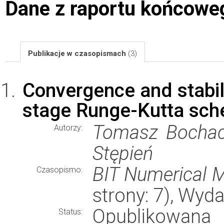
Dane z raportu końcowe
Publikacje w czasopismach
(3)
Convergence and stabili
stage Runge-Kutta sc
Tomasz Bochaci
Autorzy:
Stępień
BIT Numerical 
Czasopismo:
strony: 7), Wyd
Opublikowana
Status: