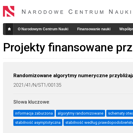
O Narodowym Centrum Nauki
Finansowanie nauki
Współpr
Projekty finansowane pr
Randomizowane algorytmy numeryczne przybliżaj
2021/41/N/ST1/00135
Słowa kluczowe
:
informacja zaburzona
algorytmy randomizowane
schematy otwa
stabilność asymptotyczna
stabilność według prawdopodobieńst