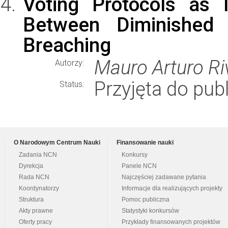
Voting Protocols as In
Between Diminished E
Breaching
Mauro Arturo Ri
Autorzy:
Przyjęta do publ
Status:
O Narodowym Centrum Nauki
Finansowanie nauki
Zadania NCN
Konkursy
Dyrekcja
Panele NCN
Rada NCN
Najczęściej zadawane pytania
Koordynatorzy
Informacje dla realizujących projekty
Struktura
Pomoc publiczna
Akty prawne
Statystyki konkursów
Oferty pracy
Przykłady finansowanych projektów