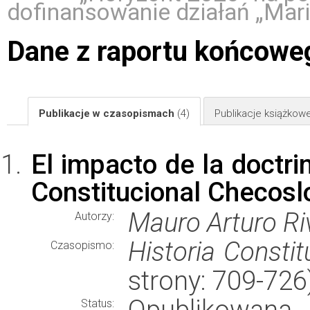
dofinansowanie działań „Mar
Dane z raportu końcowe
Publikacje w czasopismach
(4)
Publikacje książkow
El impacto de la doctri
Constitucional Checosl
Mauro Arturo Ri
Autorzy:
Historia Constit
Czasopismo:
strony: 709-72
Opublikowana
Status: