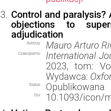
Control and paralysis? 
objections to superm
adjudication
Mauro Arturo Ri
Autorzy:
International Jo
Czasopismo:
2023, tom: Vo
Wydawca:
Oxfor
Opublikowana
Status:
10.1093/icon/
Doi: