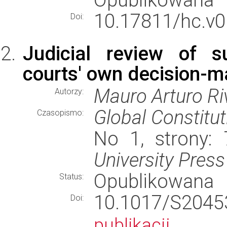
10.17811/hc.v0
Doi:
Judicial review of s
courts' own decision-m
Mauro Arturo Ri
Autorzy:
Global Constitu
Czasopismo:
No 1, strony:
University Press
Opublikowana
Status:
10.1017/S20
Doi:
publikacji