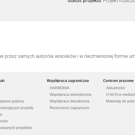
Status projektu
: Projekt rozlic
ne przez samych autorów wniosków i w niezmienionej formie u
uki
Współpraca zagraniczna
Centrum prasowe
HARMONIA
Aktualności
Współpraca wielostronna
O NCN w mediac
dawane pytania
Współpraca dwustronna
Materiały do pob
ealizujących projekty
Recenzenci zagraniczni
na
ursów
nsowanych projektów
y