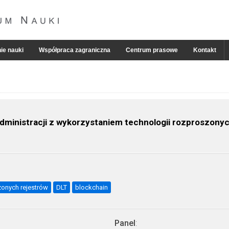
ie nauki
Współpraca zagraniczna
Centrum prasowe
Kontakt
dministracji z wykorzystaniem technologii rozproszonyc
zonych rejestrów
DLT
blockchain
Panel
: