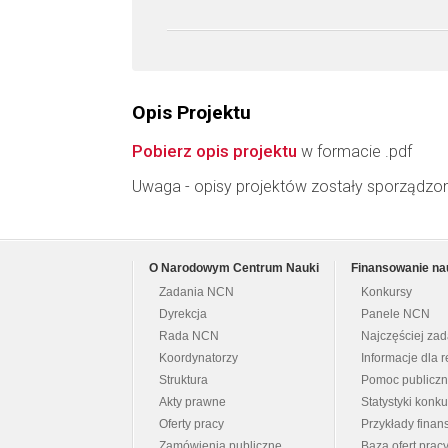
Opis Projektu
Pobierz opis projektu
w formacie .pdf
Uwaga - opisy projektów zostały sporządzo
O Narodowym Centrum Nauki
Finansowanie na
Zadania NCN
Konkursy
Dyrekcja
Panele NCN
Rada NCN
Najczęściej za
Koordynatorzy
Informacje dla r
Struktura
Pomoc publicz
Akty prawne
Statystyki konk
Oferty pracy
Przykłady fina
Zamówienia publiczne
Baza ofert prac