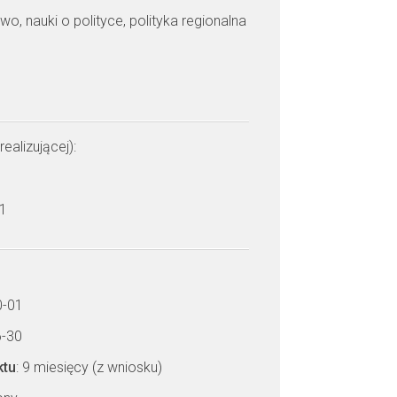
wo, nauki o polityce, polityka regionalna
realizującej):
 1
0-01
6-30
ktu
: 9 miesięcy (z wniosku)