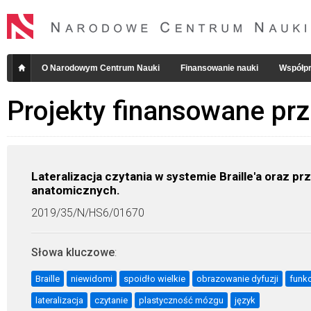
O Narodowym Centrum Nauki
Finansowanie nauki
Współpr
Projekty finansowane pr
Lateralizacja czytania w systemie Braille'a oraz 
anatomicznych.
2019/35/N/HS6/01670
Słowa kluczowe
:
Braille
niewidomi
spoidło wielkie
obrazowanie dyfuzji
funk
lateralizacja
czytanie
plastyczność mózgu
język