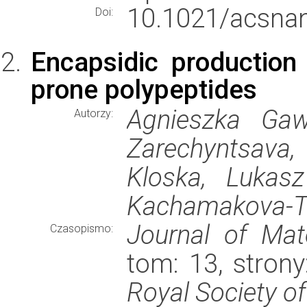
10.1021/acsna
Doi:
Encapsidic production 
prone polypeptides
Agnieszka Gaw
Autorzy:
Zarechyntsav
Kloska, Lukasz
Kachamakova-T
Journal of Mat
Czasopismo:
tom: 13, stron
Royal Society o