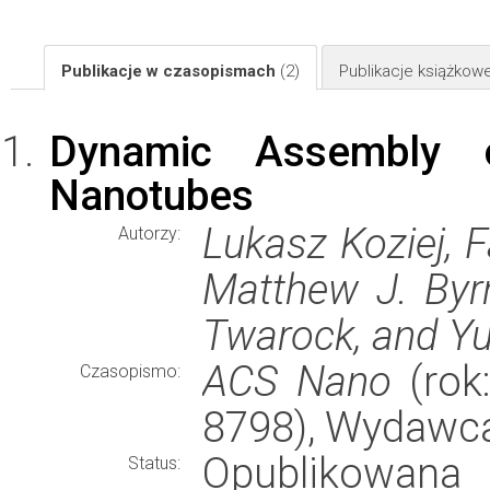
Publikacje w czasopismach
(2)
Publikacje książkow
Dynamic Assembly o
Nanotubes
Lukasz Koziej, F
Autorzy:
Matthew J. Byr
Twarock, and Y
ACS Nano
(rok:
Czasopismo:
8798), Wydawc
Opublikowana
Status: