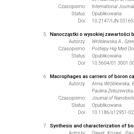
Czasopismo:
International Journ
Status:
Opublikowana
Doi:
10.2147/IJN.S5165
Nanocząstki o wysokiej zawartości b
Autorzy:
Wróblewska A., Szerm
Czasopismo:
Postepy Hig Med D
Status:
Opublikowana
Doi:
10.5604/01.3001.0
Macrophages as carriers of boron ca
Autorzy:
Anna Wróblewska, Bo
Paulina Żeliszewska
Czasopismo:
Journal of Nanobio
Status:
Opublikowana
Doi:
10.1186/s12951-02
Synthesis and characterization of bo
Autorzy:
Dawid Kozień, Paul