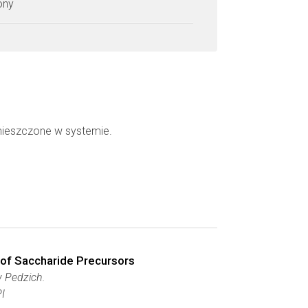
zony
mieszczone w systemie.
 of Saccharide Precursors
w Pedzich.
I