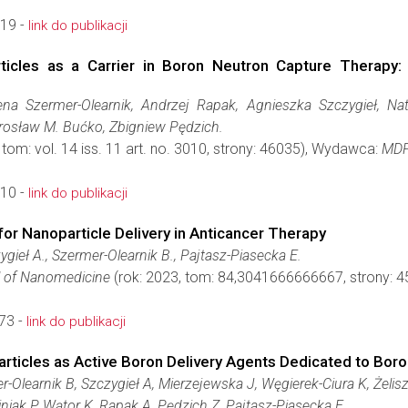
19 -
link do publikacji
ticles as a Carrier in Boron Neutron Capture Therapy
a Szermer-Olearnik, Andrzej Rapak, Agnieszka Szczygieł, Nata
irosław M. Bućko, Zbigniew Pędzich.
 tom: vol. 14 iss. 11 art. no. 3010, strony: 46035), Wydawca:
MDP
10 -
link do publikacji
or Nanoparticle Delivery in Anticancer Therapy
gieł A., Szermer-Olearnik B., Pajtasz-Piasecka E.
al of Nanomedicine
(rok: 2023, tom: 84,3041666666667, strony:
73 -
link do publikacji
rticles as Active Boron Delivery Agents Dedicated to Bor
-Olearnik B, Szczygieł A, Mierzejewska J, Węgierek-Ciura K, Żel
iak P, Wątor K, Rapak A, Pędzich Z, Pajtasz-Piasecka E.