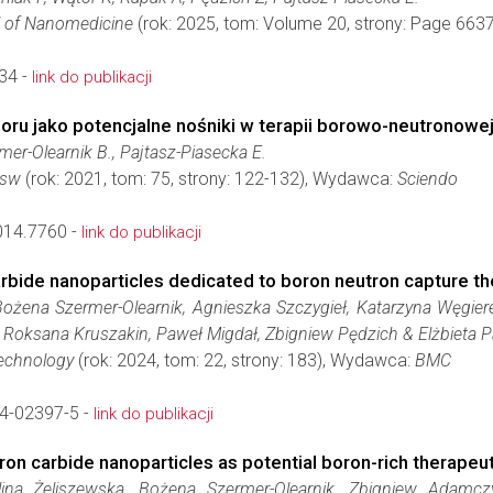
al of Nanomedicine
(rok: 2025, tom: Volume 20, strony: Page 66
34 -
link do publikacji
oru jako potencjalne nośniki w terapii borowo-neutronowe
er-Olearnik B., Pajtasz-Piasecka E.
osw
(rok: 2021, tom: 75, strony: 122-132), Wydawca:
Sciendo
014.7760 -
link do publikacji
rbide nanoparticles dedicated to boron neutron capture t
żena Szermer-Olearnik, Agnieszka Szczygieł, Katarzyna Węgiere
, Roksana Kruszakin, Paweł Migdał, Zbigniew Pędzich & Elżbieta P
technology
(rok: 2024, tom: 22, strony: 183), Wydawca:
BMC
4-02397-5 -
link do publikacji
ron carbide nanoparticles as potential boron-rich therapeut
ina Żeliszewska, Bożena Szermer-Olearnik, Zbigniew Adamcz