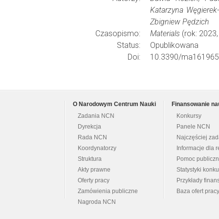
Katarzyna Węgierek-
Zbigniew Pędzich
Czasopismo:
Materials
(rok: 2023,
Status:
Opublikowana
Doi:
10.3390/ma161965
O Narodowym Centrum Nauki
Finansowanie na
Zadania NCN
Konkursy
Dyrekcja
Panele NCN
Rada NCN
Najczęściej za
Koordynatorzy
Informacje dla r
Struktura
Pomoc publicz
Akty prawne
Statystyki konk
Oferty pracy
Przykłady fina
Zamówienia publiczne
Baza ofert prac
Nagroda NCN