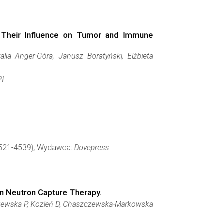
: Their Influence on Tumor and Immune
lia Anger-Góra, Janusz Boratyński, Elżbieta
I
 4521-4539), Wydawca:
Dovepress
on Neutron Capture Therapy.
iszewska P, Kozień D, Chaszczewska-Markowska