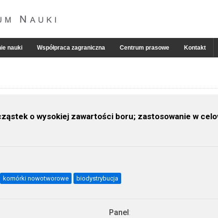
ie nauki
Współpraca zagraniczna
Centrum prasowe
Kontakt
cząstek o wysokiej zawartości boru; zastosowanie w cel
komórki nowotworowe
biodystrybucja
Panel
: