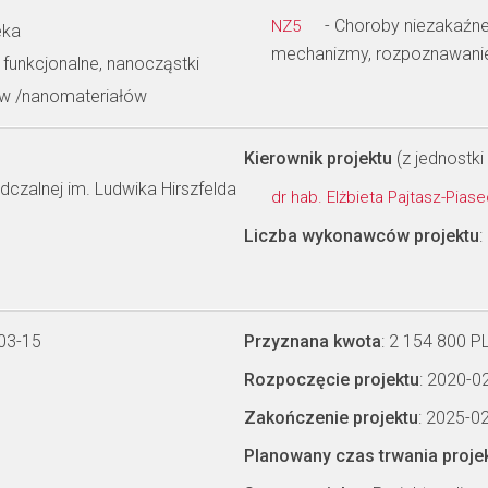
- Choroby niezakaźne 
NZ5
eka
mechanizmy, rozpoznawanie i
 funkcjonalne, nanocząstki
ów /nanomateriałów
Kierownik projektu
(z jednostki 
adczalnej im. Ludwika Hirszfelda
dr hab. Elżbieta Pajtasz-Pias
Liczba wykonawców projektu
:
03-15
Przyznana kwota
: 2 154 800 P
Rozpoczęcie projektu
: 2020-0
Zakończenie projektu
: 2025-0
Planowany czas trwania proje