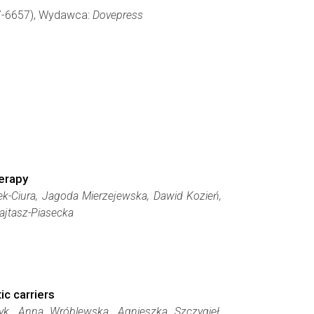
37-6657), Wydawca:
Dovepress
j
herapy
k-Ciura, Jagoda Mierzejewska, Dawid Kozień,
ajtasz-Piasecka
ic carriers
yk, Anna Wróblewska, Agnieszka Szczygieł,