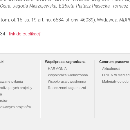
Ciura, Jagoda Mierzejewska, Elżbieta Pajtasz-Piasecka, Tomasz
 tom: ol. 16 iss. 19 art. no. 6534, strony: 46039), Wydawca:
MDPI
34 -
link do publikacji
uki
Współpraca zagraniczna
Centrum prasowe
HARMONIA
Aktualności
Współpraca wielostronna
O NCN w mediac
dawane pytania
Współpraca dwustronna
Materiały do pob
ealizujących projekty
Recenzenci zagraniczni
na
ursów
nsowanych projektów
y