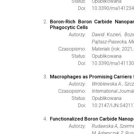
Status:
Opublikowana
Doi:
10.3390/ma141234
Boron-Rich Boron Carbide Nanopar
Phagocytic Cells
Autorzy:
Dawid Kozień, Bożen
Pajtasz-Piasecka, M
Czasopismo:
Materials
(rok: 2021,
Status:
Opublikowana
Doi:
10.3390/ma141130
Macrophages as Promising Carriers f
Autorzy:
Wróblewska A., Szczy
Czasopismo:
International Journ
Status:
Opublikowana
Doi:
10.2147/IJN.S4211
Functionalized Boron Carbide Nanopa
Autorzy:
Rudawska A, Szermer
M, Adamczyk Z, Rusin