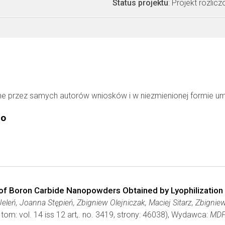
Status projektu
: Projekt rozlic
ne przez samych autorów wniosków i w niezmienionej formie u
go
of Boron Carbide Nanopowders Obtained by Lyophilization
Jeleń, Joanna Stępień, Zbigniew Olejniczak, Maciej Sitarz, Zbignie
 tom: vol. 14 iss 12 art,. no. 3419, strony: 46038), Wydawca:
MDP