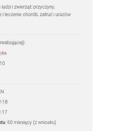
ludzi i zwierząt: przyczyny,
 leczenie chorób, zatruć i urazów
realizującej):
ecka
 10
LN
2-18
2-17
ktu
: 60 miesięcy (z wniosku)