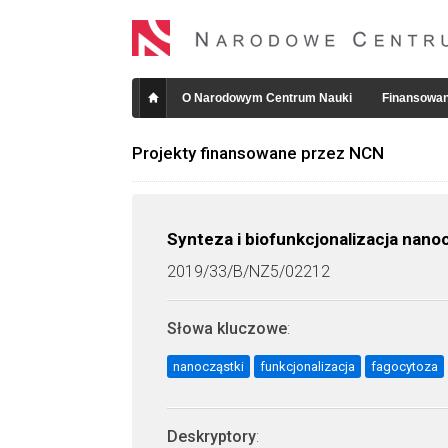
O Narodowym Centrum Nauki
Finansowan
Projekty finansowane przez NCN
Synteza i biofunkcjonalizacja nano
2019/33/B/NZ5/02212
Słowa kluczowe
:
nanocząstki
funkcjonalizacja
fagocytoza
Deskryptory
: