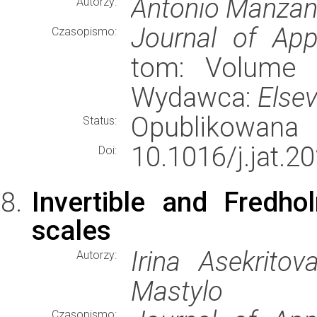
Antonio Manzan
Autorzy:
Journal of App
Czasopismo:
tom: Volume 2
Wydawca:
Elsev
Opublikowana
Status:
10.1016/j.jat.2
Doi:
Invertible and Fredho
scales
Irina Asekrito
Autorzy:
Mastylo
Czasopismo: