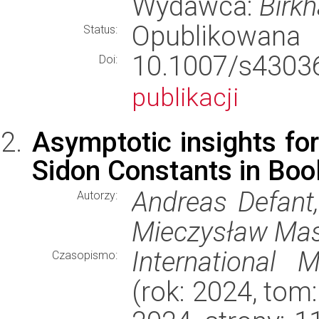
Wydawca:
Birk
Opublikowana
Status:
10.1007/s43
Doi:
publikacji
Asymptotic insights fo
Sidon Constants in Bo
Andreas Defant, 
Autorzy:
Mieczysław Mas
International 
Czasopismo:
(rok: 2024, tom