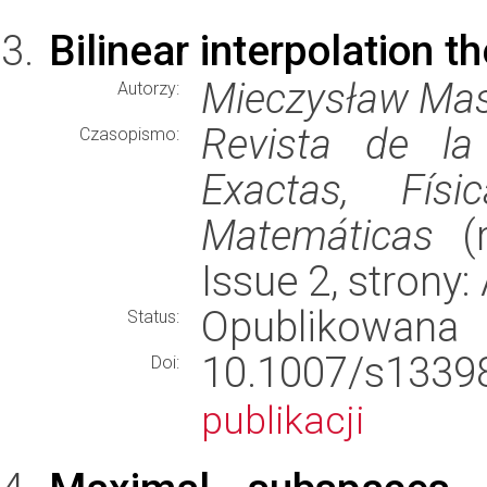
Bilinear interpolation 
Mieczysław Mas
Autorzy:
Revista de la
Czasopismo:
Exactas, Fís
Matemáticas
(r
Issue 2, strony:
Opublikowana
Status:
10.1007/s13
Doi:
publikacji