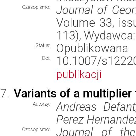
Journal of Geom
Czasopismo:
Volume 33, issue
113), Wydawca
Opublikowana
Status:
10.1007/s12
Doi:
publikacji
Variants of a multiplie
Andreas Defant
Autorzy:
Perez Hernande
Journal of the
Czasopismo: