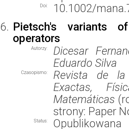
10.1002/mana.
Doi:
Pietsch's variants o
operators
Dicesar Ferna
Autorzy:
Eduardo Silva
Revista de la
Czasopismo:
Exactas, Fís
Matemáticas
(ro
strony: Paper 
Opublikowana
Status: