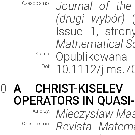
Journal of the
Czasopismo:
(drugi wybór)
(
Issue 1, stro
Mathematical S
Opublikowana
Status:
10.1112/jlms.7
Doi:
A CHRIST-KISELE
OPERATORS IN QUASI
Mieczysław Mas
Autorzy:
Revista Matem
Czasopismo: