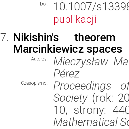
10.1007/s13
Doi:
publikacji
Nikishin's theorem 
Marcinkiewicz spaces
Mieczysław Mas
Autorzy:
Pérez
Proceedings o
Czasopismo:
Society
(rok: 2
10, strony: 4
Mathematical S