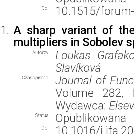
10.1515/forum
Doi:
A sharp variant of th
multipliers in Sobolev 
Loukas Grafako
Autorzy:
Slavíková
Journal of Func
Czasopismo:
Volume 282, I
Wydawca:
Elsev
Opublikowana
Status:
10.1016/j.jfa.2
Doi: