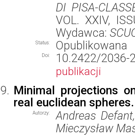
DI PISA-CLASS
VOL. XXIV, ISS
Wydawca:
SCU
Opublikowana
Status:
10.2422/2036
Doi:
publikacji
Minimal projections o
real euclidean spheres.
Andreas Defant, 
Autorzy:
Mieczysław Mas