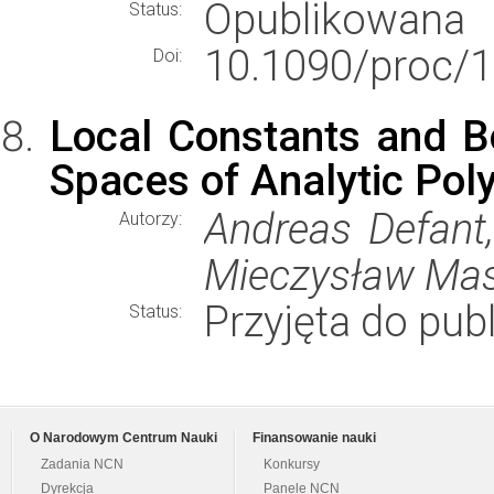
Opublikowana
Status:
10.1090/proc/1
Doi:
Local Constants and 
Spaces of Analytic Pol
Andreas Defant, 
Autorzy:
Mieczysław Mas
Przyjęta do publ
Status:
O Narodowym Centrum Nauki
Finansowanie nauki
Zadania NCN
Konkursy
Dyrekcja
Panele NCN