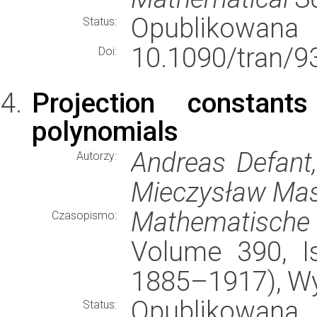
Opublikowana
Status:
10.1090/tran/9
Doi:
Projection constant
polynomials
Andreas Defant, 
Autorzy:
Mieczysław Mas
Mathematische
Czasopismo:
Volume 390, Is
1885–1917), W
Opublikowana
Status: