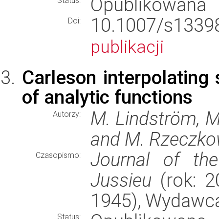
Opublikowana
Status:
10.1007/s13
Doi:
publikacji
Carleson interpolatin
of analytic functions
M. Lindström, M.
Autorzy:
and M. Rzeczko
Journal of the
Czasopismo:
Jussieu
(rok: 2
1945), Wydawc
Status: