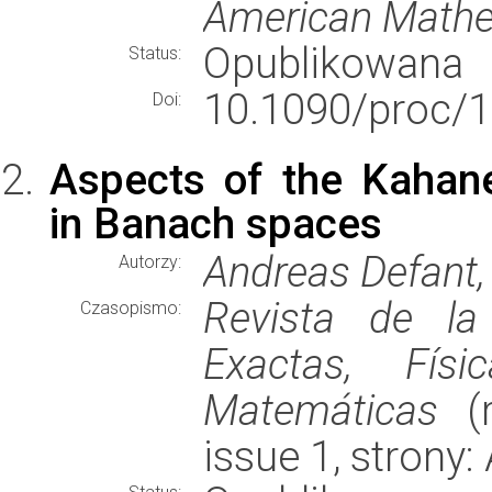
American Mathe
Opublikowana
Status:
10.1090/proc/1
Doi:
Aspects of the Kahan
in Banach spaces
Andreas Defant,
Autorzy:
Revista de la
Czasopismo:
Exactas, Fís
Matemáticas
(r
issue 1, strony: