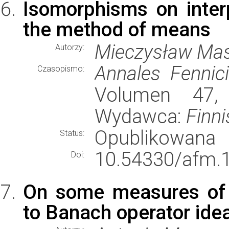
Isomorphisms on inter
the method of means
Mieczysław Mas
Autorzy:
Annales Fennic
Czasopismo:
Volumen 47, 
Wydawca:
Finn
Opublikowana
Status:
10.54330/afm.
Doi:
On some measures of 
to Banach operator ide