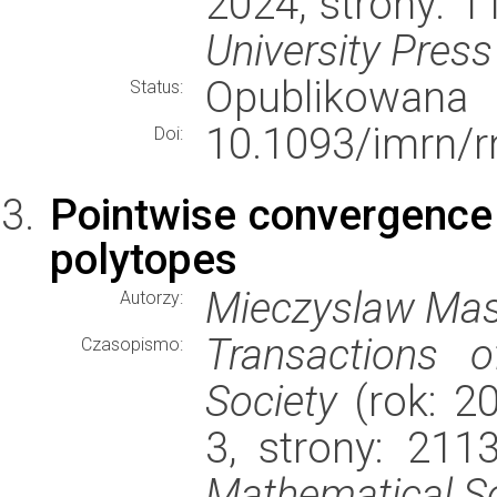
2024, strony: 
University Press
Opublikowana
Status:
10.1093/imrn/r
Doi:
Pointwise convergence o
polytopes
Mieczyslaw Mast
Autorzy:
Transactions 
Czasopismo:
Society
(rok: 2
3, strony: 21
Mathematical S