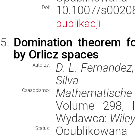
10.1007/s00
Doi:
publikacji
Domination theorem fo
by Orlicz spaces
D. L. Fernandez,
Autorzy:
Silva
Mathematische
Czasopismo:
Volume 298, I
Wydawca:
Wile
Opublikowana
Status: