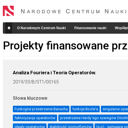
O Narodowym Centrum Nauki
Finansowanie nauki
Współpr
Projekty finansowane pr
Analiza Fouriera i Teoria Operatorów.
2019/33/B/ST1/00165
Słowa kluczowe
:
Funkcyjne przestrzenie Banacha
funkcje Boole'a
singularne ope
faktoryzacja operatorów
przestrzenie Hardy´ego szeregów Dirichl
ideały operatorów
stabilność izomorfizmów
(q,p) - sumujące op