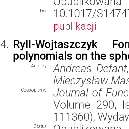
Opublikowana
10.1017/S14
Doi:
publikacji
Ryll-Wojtaszczyk F
polynomials on the sph
Andreas Defant, 
Autorzy:
Mieczysław Mas
Journal of Func
Czasopismo:
Volume 290, Is
111360), Wyda
Opublikowana
Status: