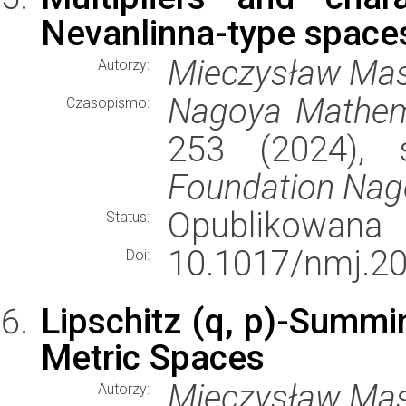
Nevanlinna-type space
Mieczysław Mas
Autorzy:
Nagoya Mathema
Czasopismo:
253 (2024), 
Foundation Nag
Opublikowana
Status:
10.1017/nmj.20
Doi:
Lipschitz (q, p)-Summ
Metric Spaces
Mieczysław Mast
Autorzy: