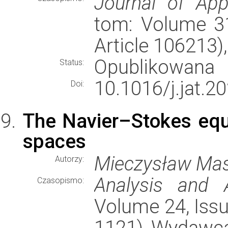
Journal of App
tom: Volume 31
Article 106213
Opublikowana
Status:
10.1016/j.jat.2
Doi:
The Navier–Stokes equ
spaces
Mieczysław Mas
Autorzy:
Analysis and A
Czasopismo:
Volume 24, Issu
1121), Wydawc