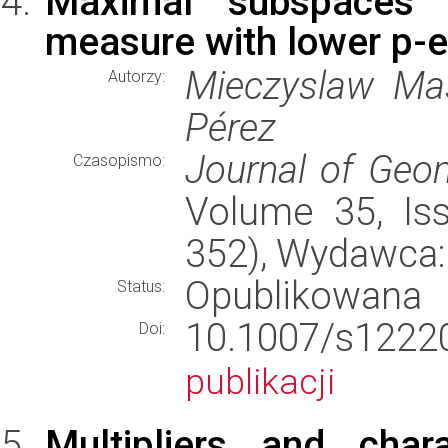
Maximal subspaces 
measure with lower p-
Mieczyslaw Mas
Autorzy:
Pérez
Journal of Geom
Czasopismo:
Volume 35, Iss
352), Wydawca
Opublikowana
Status:
10.1007/s12
Doi:
publikacji
Multipliers and char