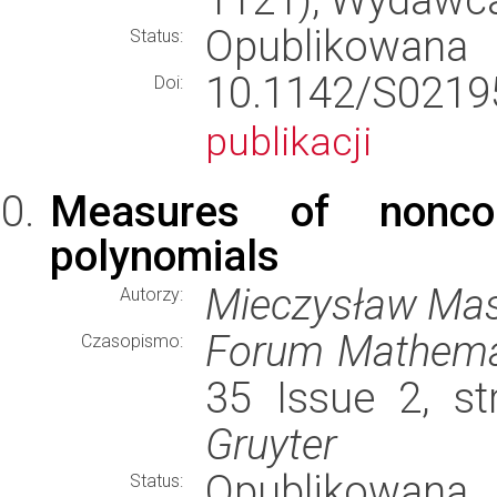
Opublikowana
Status:
10.1142/S02
Doi:
publikacji
Measures of noncom
polynomials
Mieczysław Mast
Autorzy:
Forum Mathem
Czasopismo:
35 Issue 2, s
Gruyter
Opublikowana
Status: