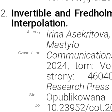
Invertible and Fredhol
Interpolation.
Irina Asekritov
Autorzy:
Mastyło
Communications
Czasopismo:
2024, tom: Vol
strony: 460
Research Press
Opublikowana
Status:
10.23952/cot.2
Doi: