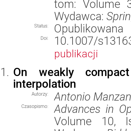
tom: Volume 38
Wydawca:
Spri
Opublikowana
Status:
10.1007/s13
Doi:
publikacji
On weakly compact 
interpolation
Antonio Manzan
Autorzy:
Advances in Op
Czasopismo:
Volume 10, Is