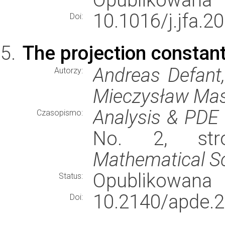
10.1016/j.jfa.2
Doi:
The projection constant
Andreas Defant, 
Autorzy:
Mieczysław Mas
Analysis & PDE
Czasopismo:
No. 2, stro
Mathematical Sc
Opublikowana
Status:
10.2140/apde.2
Doi: