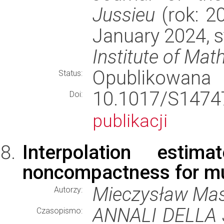
Jussieu
(rok: 2
January 2024, 
Institute of Mat
Opublikowana
Status:
10.1017/S14
Doi:
publikacji
Interpolation est
noncompactness for mu
Mieczysław Mast
Autorzy:
ANNALI DELLA
Czasopismo: