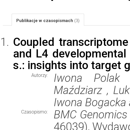
Publikacje w czasopismach
(3)
Coupled transcriptome
and L4 developmental 
s.: insights into targe
Iwona Polak ,
Autorzy:
Maździarz , Luk
Iwona Bogacka a
BMC Genomics
Czasopismo:
46039), Wydaw