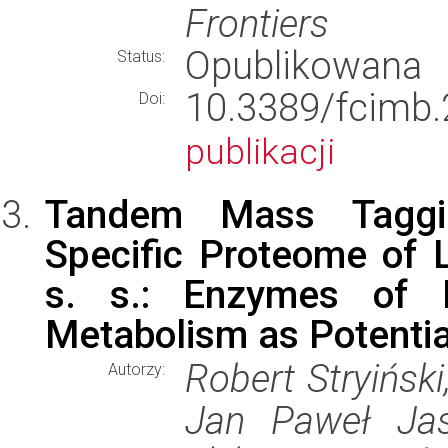
Frontiers
Opublikowana
Status:
10.3389/fci
Doi:
publikacji
Tandem Mass Taggi
Specific Proteome of 
s. s.: Enzymes of E
Metabolism as Potentia
Robert Stryińsk
Autorzy:
Jan Paweł Jas