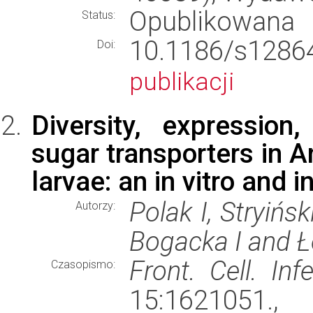
Opublikowana
Status:
10.1186/s12
Doi:
publikacji
Diversity, expression
sugar transporters in A
larvae: an in vitro and in
Polak I, Stryińs
Autorzy:
Bogacka I and Ł
Front. Cell. Inf
Czasopismo:
15:1621051.,