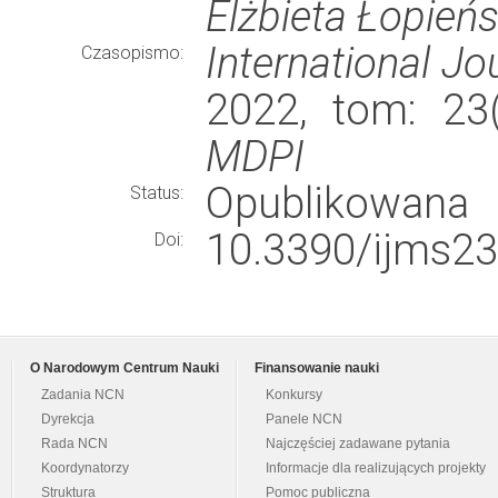
Elżbieta Łopieńs
International Jo
Czasopismo:
2022, tom: 23(
MDPI
Opublikowana
Status:
10.3390/ijms2
Doi:
O Narodowym Centrum Nauki
Finansowanie nauki
Zadania NCN
Konkursy
Dyrekcja
Panele NCN
Rada NCN
Najczęściej zadawane pytania
Koordynatorzy
Informacje dla realizujących projekty
Struktura
Pomoc publiczna