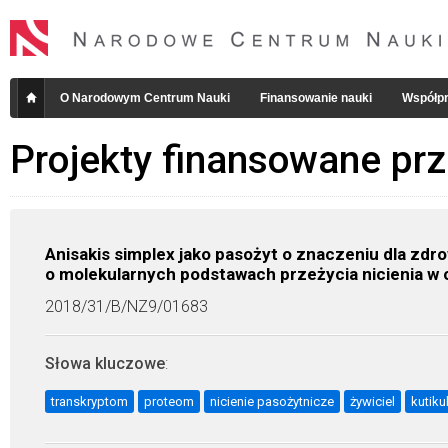
O Narodowym Centrum Nauki
Finansowanie nauki
Współpr
Projekty finansowane pr
Anisakis simplex jako pasożyt o znaczeniu dla zdr
o molekularnych podstawach przeżycia nicienia w 
2018/31/B/NZ9/01683
Słowa kluczowe
:
transkryptom
proteom
nicienie pasożytnicze
żywiciel
kutiku