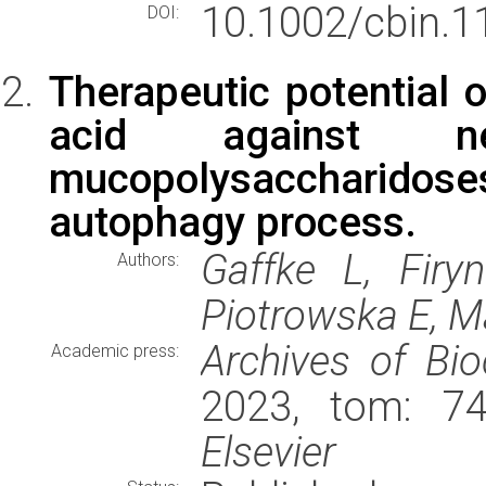
10.1002/cbin.1
DOI:
Therapeutic potential o
acid against ne
mucopolysaccharidose
autophagy process.
Gaffke L, Firy
Authors:
Piotrowska E, M
Archives of Bi
Academic press:
2023, tom: 74
Elsevier