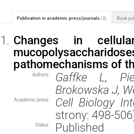
Publication in academic press/journals
(3)
Book pub
Changes in cellula
mucopolysacchari
pathomechanisms of th
Gaffke L, Pi
Authors:
Brokowska J, W
Cell Biology Int
Academic press:
strony: 498-50
Published
Status: