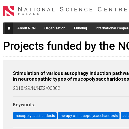
About NCN
Organisation
Funding
International cooper
Projects funded by the 
Stimulation of various autophagy induction pathway
in neuronopathic types of mucopolysaccharidoses
2018/29/N/NZ2/00802
Keywords
:
mucopolysaccharidosis
therapy of mucopolysaccharidosis
aut