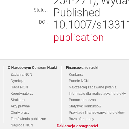
254-271), Wyd
Published
Status:
10.1007/s133
DOI:
publication
O Narodowym Centrum Nauki
Finansowanie nauki
Zadania NCN
Konkursy
Dyrekcja
Panele NCN
Rada NCN
Najczęściej zadawane pytania
Koordynatorzy
Informacje dla realizujących projekty
Struktura
Pomoc publiczna
Akty prawne
Statystyki konkursów
Oferty pracy
Przykłady finansowanych projektów
Zamówienia publiczne
Baza ofert pracy
Nagroda NCN
Deklaracja dostępności