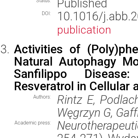
Published
Status:
10.1016/j.ab
DOI:
publication
Activities of (Poly)ph
Natural Autophagy Mo
Sanfilippo Disease
Resveratrol in Cellular
Rintz E, Podlac
Authors:
Węgrzyn G, Gaff
Neurotherapeuti
Academic press: