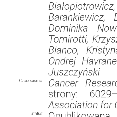
Białopiotro
Barankiewicz, 
Dominika Now
Tomirotti, Krzy
Blanco, Kristy
Ondrej Havrane
Juszczyński
Cancer Resear
Czasopismo:
strony: 602
Association for
Opublikowana
Status: