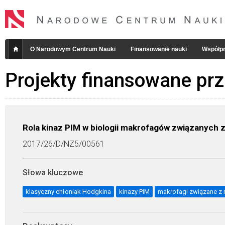
O Narodowym Centrum Nauki
Finansowanie nauki
Współpr
Projekty finansowane pr
Rola kinaz PIM w biologii makrofagów związanych 
2017/26/D/NZ5/00561
Słowa kluczowe
:
klasyczny chłoniak Hodgkina
kinazy PIM
makrofagi związane 