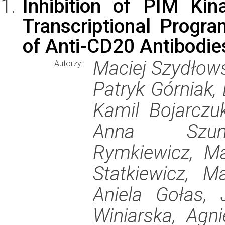
Inhibition of PIM Ki
Transcriptional Progr
of Anti-CD20 Antibodie
Maciej Szydłowsk
Autorzy:
Patryk Górniak,
Kamil Bojarczu
Anna Szumer
Rymkiewicz, Ma
Statkiewicz, M
Aniela Gołas,
Winiarska, Agni