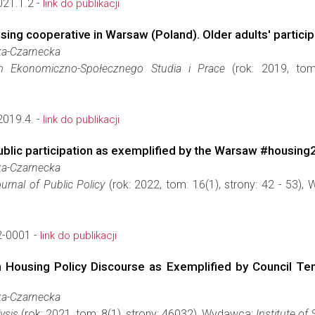
21.1.2 -
link do publikacji
sing cooperative in Warsaw (Poland). Older adults' particip
ka-Czarnecka
um Ekonomiczno-Społecznego Studia i Prace
(rok: 2019, tom
019.4. -
link do publikacji
e public participation as exemplified by the Warsaw #housin
ka-Czarnecka
urnal of Public Policy
(rok: 2022, tom: 16(1), strony: 42 - 53)
2-0001 -
link do publikacji
n Housing Policy Discourse as Exemplified by Council Ten
ka-Czarnecka
ysis
(rok: 2021, tom: 8(1), strony: 46032), Wydawca:
Institute o