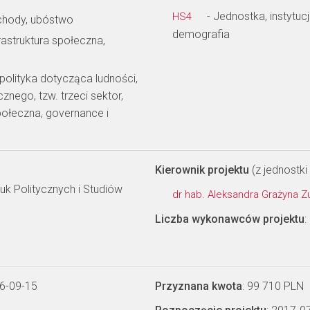
- Jednostka, instytuc
HS4
ochody, ubóstwo
demografia
rastruktura społeczna,
polityka dotycząca ludności,
nego, tzw. trzeci sektor,
ołeczna, governance i
Kierownik projektu
(z jednostki 
uk Politycznych i Studiów
dr hab. Aleksandra Grażyna 
Liczba wykonawców projektu
:
6-09-15
Przyznana kwota
: 99 710 PLN