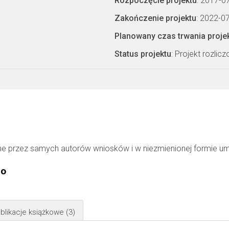
Rozpoczęcie projektu
: 2017-0
Zakończenie projektu
: 2022-0
Planowany czas trwania proje
Status projektu
: Projekt rozlic
ne przez samych autorów wniosków i w niezmienionej formie u
go
blikacje książkowe
(3)