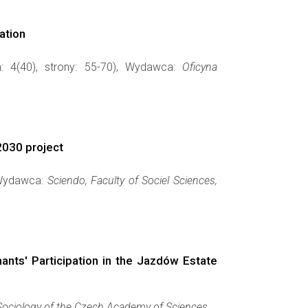
ation
: 4(40), strony: 55-70), Wydawca:
Oficyna
g2030 project
, Wydawca:
Sciendo, Faculty of Sociel Sciences,
ants' Participation in the Jazdów Estate
f Sociology of the Czech Academy of Sciences