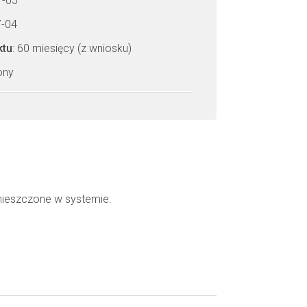
7-05
7-04
ktu
: 60 miesięcy (z wniosku)
zony
mieszczone w systemie.