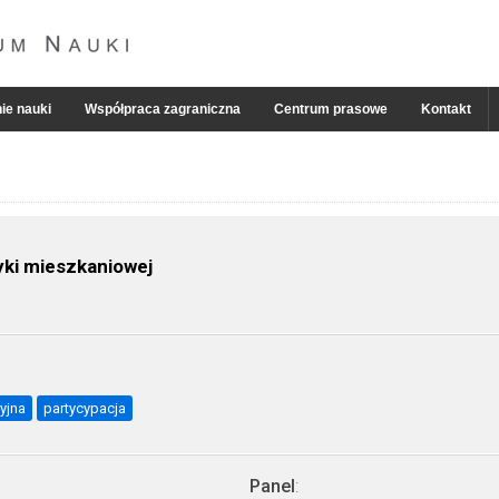
ie nauki
Współpraca zagraniczna
Centrum prasowe
Kontakt
yki mieszkaniowej
yjna
partycypacja
Panel
: