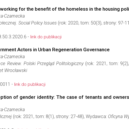
working for the benefit of the homeless in the housing pol
ka-Czarnecka
ołecznej. Social Policy Issues
(rok: 2020, tom: 50(3), strony: 97
.50.3.2020.6 -
link do publikacji
ernment Actors in Urban Regeneration Governance
ka-Czarnecka
ence Review. Polski Przegląd Politologiczny
(rok: 2021, tom: 9(2)
tet Wrocławski
-0011 -
link do publikacji
ption of gender identity: The case of tenants and owners i
ka-Czarnecka
licznej
(rok: 2021, tom: 8(1), strony: 27-48), Wydawca:
Oficyna W