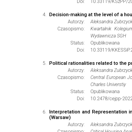
Doi:
10.33119/KSzPP/20
Decision-making at the level of a hou
Autorzy:
Aleksandra Zubrzyc
Czasopismo:
Kwartalnik Kolegi
Wydawnicza SGH
Status:
Opublikowana
Doi:
10.33119/KKESSiP.2
Political rationalities related to th
Autorzy:
Aleksandra Zubrzyc
Czasopismo:
Central European Jo
Charles Universtiy
Status:
Opublikowana
Doi:
10.2478/cejpp-202
Interpretation and Representation i
(Warsaw)
Autorzy:
Aleksandra Zubrzyc
Czasopismo:
Critical Housing Anal