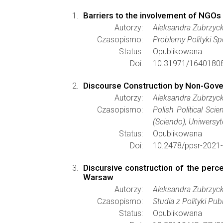
Barriers to the involvement of NGOs 
Autorzy:
Aleksandra Zubrzyc
Czasopismo:
Problemy Polityki Sp
Status:
Opublikowana
Doi:
10.31971/16401808
Discourse Construction by Non-Gov
Autorzy:
Aleksandra Zubrzyc
Czasopismo:
Polish Political Sci
(Sciendo), Uniwersy
Status:
Opublikowana
Doi:
10.2478/ppsr-2021
Discursive construction of the perce
Warsaw
Autorzy:
Aleksandra Zubrzyc
Czasopismo:
Studia z Polityki Pub
Status:
Opublikowana