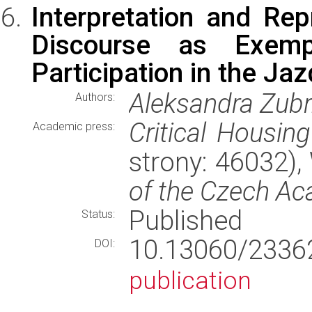
Interpretation and Rep
Discourse as Exempl
Participation in the J
Aleksandra Zub
Authors:
Critical Housing
Academic press:
strony: 46032)
of the Czech Ac
Published
Status:
10.13060/2336
DOI:
publication