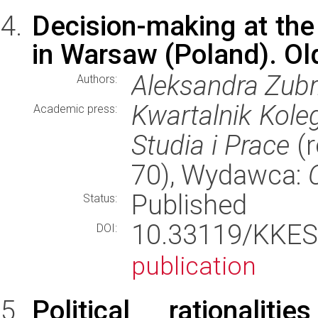
Decision-making at the 
in Warsaw (Poland). Old
Aleksandra Zub
Authors:
Kwartalnik Kol
Academic press:
Studia i Prace
(r
70), Wydawca:
Published
Status:
10.33119/KKE
DOI:
publication
Political rationali