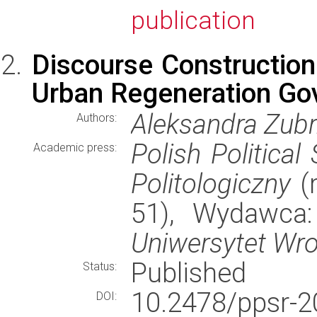
publication
Discourse Constructio
Urban Regeneration Go
Aleksandra Zub
Authors:
Polish Political
Academic press:
Politologiczny
(r
51), Wydawca
Uniwersytet Wr
Published
Status:
10.2478/ppsr-2
DOI: