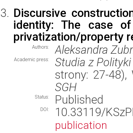
Discursive constructio
identity: The case o
privatization/property 
Aleksandra Zub
Authors:
Studia z Polityki
Academic press:
strony: 27-48)
SGH
Published
Status:
10.33119/KS
DOI:
publication