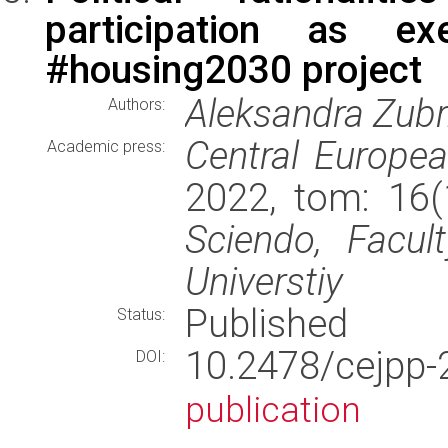
participation as e
#housing2030 project
Aleksandra Zub
Authors:
Central Europea
Academic press:
2022, tom: 16(
Sciendo, Facul
Universtiy
Published
Status:
10.2478/cejp
DOI:
publication