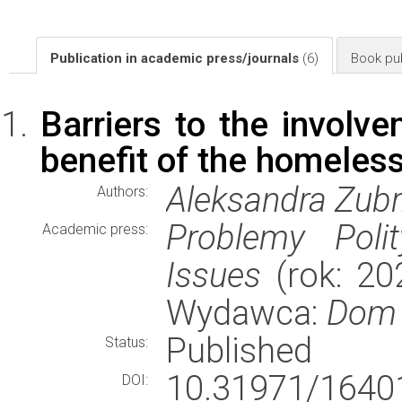
Publication in academic press/journals
(6)
Book pub
Barriers to the involv
benefit of the homeless
Aleksandra Zub
Authors:
Problemy Polit
Academic press:
Issues
(rok: 202
Wydawca:
Dom 
Published
Status:
10.31971/1640
DOI: