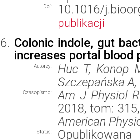
10.1016/j.bi
Doi:
publikacji
Colonic indole, gut bac
increases portal blood p
Huc T, Konop M
Autorzy:
Szczepańska A, T
Am J Physiol R
Czasopismo:
2018, tom: 315
American Physio
Opublikowana
Status: