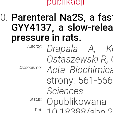
publikacji
Parenteral Na2S, a fas
GYY4137, a slow-relea
pressure in rats.
Drapala A, K
Autorzy:
Ostaszewski R, 
Acta Biochimic
Czasopismo:
strony: 561-56
Sciences
Opublikowana
Status:
10.18388/abp.2
Doi: