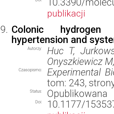
10.3390/mol
publikacji
Colonic hydrogen 
hypertension and syste
Huc T, Jurkow
Autorzy:
Onyszkiewicz M,
Experimental B
Czasopismo:
tom: 243, stron
Opublikowana
Status:
10.1177/153
Doi: