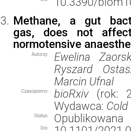
10.3390/biom1
Methane, a gut bacte
gas, does not affect
normotensive anaesthet
Ewelina Zaors
Autorzy:
Ryszard Ostas
Marcin Ufnal
bioRxiv
(rok: 2
Czasopismo:
Wydawca:
Cold
Opublikowana
Status:
10.1101/2021.0
Doi: