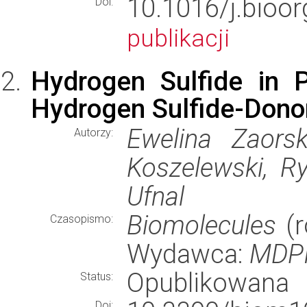
10.1016/j.bi
Doi:
publikacji
Hydrogen Sulfide in 
Hydrogen Sulfide-Dono
Ewelina Zaors
Autorzy:
Koszelewski, R
Ufnal
Biomolecules
(r
Czasopismo:
Wydawca:
MDP
Opublikowana
Status:
Doi: