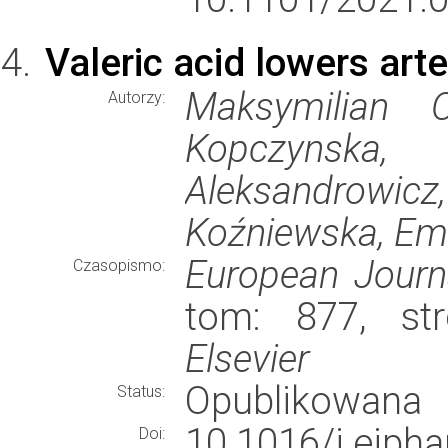
Valeric acid lowers arte
Maksymilian O
Autorzy:
Kopczynska,
Aleksandrow
Koźniewska, Emi
European Journ
Czasopismo:
tom: 877, str
Elsevier
Opublikowana
Status:
10.1016/j.ej
Doi: