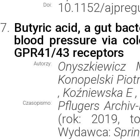
10.1152/ajpreg
Doi:
Butyric acid, a gut bact
blood pressure via co
GPR41/43 receptors
Onyszkiewicz
Autorzy:
Konopelski Piot
, Koźniewska E 
Pflugers Archiv
Czasopismo:
(rok: 2019, t
Wydawca:
Spri