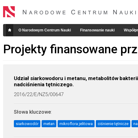
O Narodowym Centrum Nauki
Finansowanie nauki
Współpr
Projekty finansowane pr
Udział siarkowodoru i metanu, metabolitów bakterii 
nadciśnienia tętniczego.
2016/22/E/NZ5/00647
Słowa kluczowe
:
siarkowodór
metan
mikroflora jelitowa
ciśnienie tętnicze
na