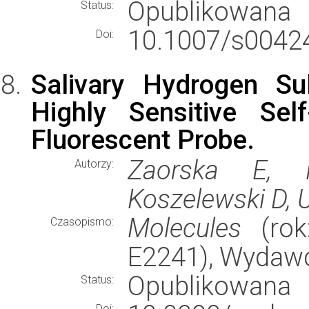
Opublikowana
Status:
10.1007/s00424
Doi:
Salivary Hydrogen S
Highly Sensitive Sel
Fluorescent Probe.
Zaorska E, 
Autorzy:
Koszelewski D, 
Molecules
(rok:
Czasopismo:
E2241), Wydaw
Opublikowana
Status:
Doi: