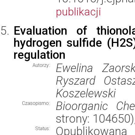
publikacji
Evaluation of thion
hydrogen sulfide (H2S
regulation
Ewelina Zaors
Autorzy:
Ryszard Ostasz
Koszelewski
Bioorganic Che
Czasopismo:
strony: 104650
Opublikowana
Status: