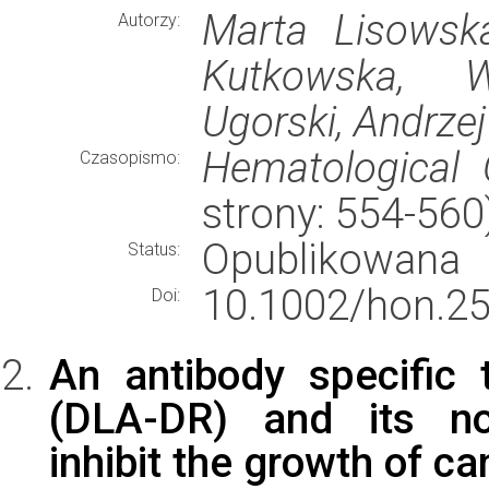
Marta Lisowska
Autorzy:
Kutkowska, W
Ugorski, Andrze
Hematological 
Czasopismo:
strony: 554-56
Opublikowana
Status:
10.1002/hon.25
Doi:
An antibody specific
(DLA-DR) and its no
inhibit the growth of c