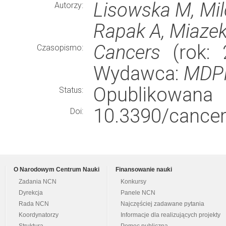
Lisowska M, Mil
Autorzy:
Rapak A, Miazek
Cancers
(rok: 
Czasopismo:
Wydawca:
MDP
Opublikowana
Status:
10.3390/cance
Doi:
O Narodowym Centrum Nauki
Finansowanie nauki
Zadania NCN
Konkursy
Dyrekcja
Panele NCN
Rada NCN
Najczęściej zadawane pytania
Koordynatorzy
Informacje dla realizujących projekty