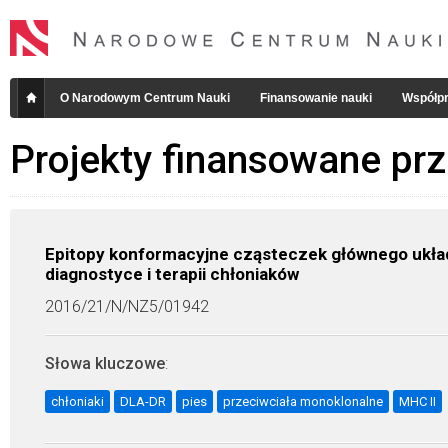
O Narodowym Centrum Nauki
Finansowanie nauki
Współpr
Projekty finansowane pr
Epitopy konformacyjne cząsteczek głównego układ
diagnostyce i terapii chłoniaków
2016/21/N/NZ5/01942
Słowa kluczowe
:
chłoniaki
DLA-DR
pies
przeciwciała monoklonalne
MHC II