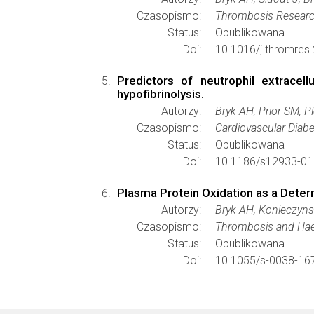
Czasopismo:
Thrombosis Resear
Status:
Opublikowana
Doi:
10.1016/j.thromres
Predictors of neutrophil extracel
hypofibrinolysis.
Autorzy:
Bryk AH, Prior SM, 
Czasopismo:
Cardiovascular Diab
Status:
Opublikowana
Doi:
10.1186/s12933-01
Plasma Protein Oxidation as a Determ
Autorzy:
Bryk AH, Konieczyns
Czasopismo:
Thrombosis and Ha
Status:
Opublikowana
Doi:
10.1055/s-0038-16