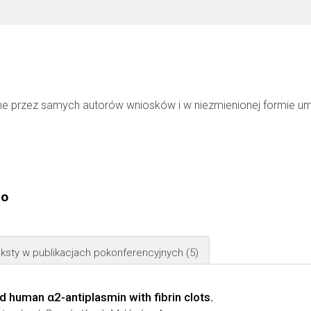
ne przez samych autorów wniosków i w niezmienionej formie u
go
ksty w publikacjach pokonferencyjnych
(5)
d human α2-antiplasmin with fibrin clots.