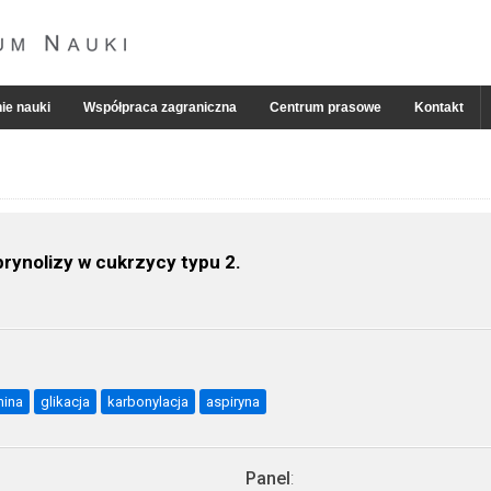
ie nauki
Współpraca zagraniczna
Centrum prasowe
Kontakt
ynolizy w cukrzycy typu 2.
mina
glikacja
karbonylacja
aspiryna
Panel
: