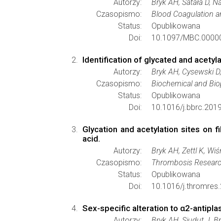
Autorzy:
Bryk AH, Satała D, N
Czasopismo:
Blood Coagulation an
Status:
Opublikowana
Doi:
10.1097/MBC.0000
Identification of glycated and acetyl
Autorzy:
Bryk AH, Cysewski D
Czasopismo:
Biochemical and Bi
Status:
Opublikowana
Doi:
10.1016/j.bbrc.2019
Glycation and acetylation sites on f
acid.
Autorzy:
Bryk AH, Zettl K, Wi
Czasopismo:
Thrombosis Resear
Status:
Opublikowana
Doi:
10.1016/j.thromres
Sex-specific alteration to α2-antipla
Autorzy:
Bryk AH, Siudut J, B