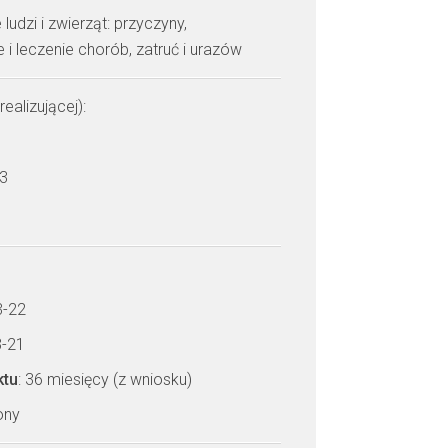
ludzi i zwierząt: przyczyny,
 leczenie chorób, zatruć i urazów
realizującej):
 3
3-22
3-21
ktu
: 36 miesięcy (z wniosku)
zony