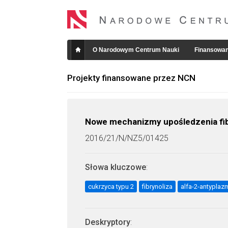
O Narodowym Centrum Nauki
Finansowan
Projekty finansowane przez NCN
Nowe mechanizmy upośledzenia fibr
2016/21/N/NZ5/01425
Słowa kluczowe
:
cukrzyca typu 2
fibrynoliza
alfa-2-antyplaz
Deskryptory
: