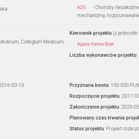
- Choroby niezakaźne 
NZ5
ieka
mechanizmy, rozpoznawanie i
Kierownik projektu
(z jednostki 
m Medicum, Collegium Medicum;
Agata Hanna Bryk
Liczba wykonawców projektu
:
 2016-03-15
Przyznana kwota
: 150 000 PLN
Rozpoczęcie projektu
: 2017-0
Zakończenie projektu
: 2020-0
Planowany czas trwania proje
Status projektu
: Projekt rozlic