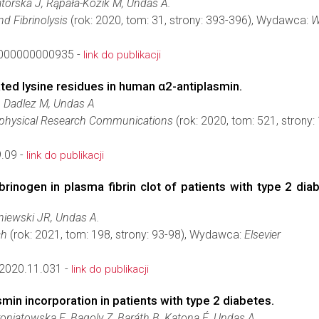
atorska J, Rąpała-Kozik M, Undas A.
d Fibrinolysis
(rok: 2020, tom: 31, strony: 393-396), Wydawca:
W
000000000935 -
link do publikacji
ated lysine residues in human α2-antiplasmin.
, Dadlez M, Undas A
ophysical Research Communications
(rok: 2020, tom: 521, strony
.09 -
link do publikacji
ibrinogen in plasma fibrin clot of patients with type 2 dia
śniewski JR, Undas A.
ch
(rok: 2021, tom: 198, strony: 93-98), Wydawca:
Elsevier
.2020.11.031 -
link do publikacji
smin incorporation in patients with type 2 diabetes.
roniatowska E, Bagoly Z, Baráth B, Katona É, Undas A