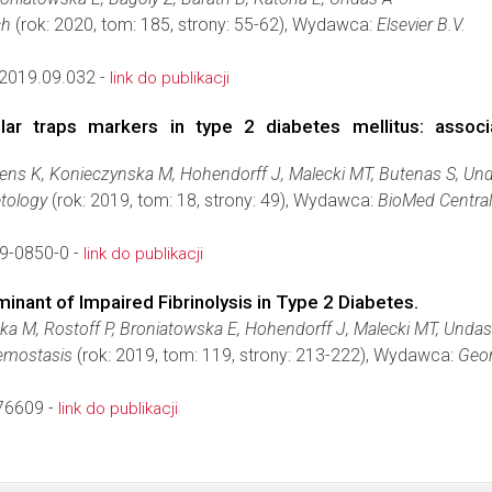
ch
(rok: 2020, tom: 185, strony: 55-62), Wydawca:
Elsevier B.V.
.2019.09.032 -
link do publikacji
lular traps markers in type 2 diabetes mellitus: assoc
Plens K, Konieczynska M, Hohendorff J, Malecki MT, Butenas S, Un
etology
(rok: 2019, tom: 18, strony: 49), Wydawca:
BioMed Central 
9-0850-0 -
link do publikacji
inant of Impaired Fibrinolysis in Type 2 Diabetes.
ka M, Rostoff P, Broniatowska E, Hohendorff J, Malecki MT, Undas
emostasis
(rok: 2019, tom: 119, strony: 213-222), Wydawca:
Geor
76609 -
link do publikacji