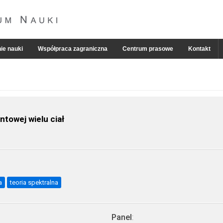
ie nauki
Współpraca zagraniczna
Centrum prasowe
Kontakt
towej wielu ciał
a
teoria spektralna
Panel
: