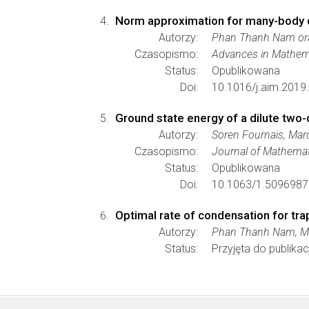
Norm approximation for many-body 
Autorzy:
Phan Thanh Nam ora
Czasopismo:
Advances in Mathem
Status:
Opublikowana
Doi:
10.1016/j.aim.2019
Ground state energy of a dilute two
Autorzy:
Soren Fournais, Marc
Czasopismo:
Journal of Mathemat
Status:
Opublikowana
Doi:
10.1063/1.5096987
Optimal rate of condensation for tr
Autorzy:
Phan Thanh Nam, Mar
Status:
Przyjęta do publikacj