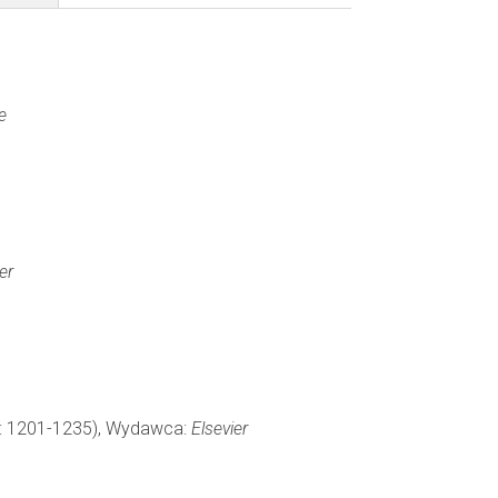
e
er
ny: 1201-1235), Wydawca:
Elsevier