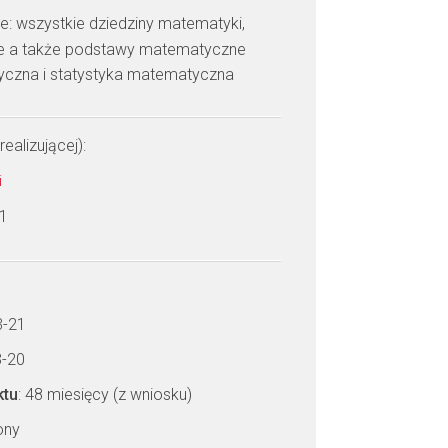
: wszystkie dziedziny matematyki,
e a także podstawy matematyczne
tyczna i statystyka matematyczna
realizującej):
i
 1
3-21
3-20
ktu
: 48 miesięcy (z wniosku)
zony