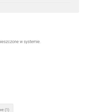
mieszczone w systemie.
owe
(1)