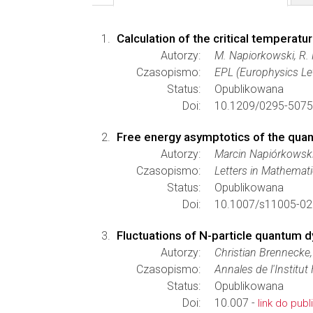
Calculation of the critical temperatu
Autorzy:
M. Napiorkowski, R. 
Czasopismo:
EPL (Europhysics Let
Status:
Opublikowana
Doi:
10.1209/0295-5075
Free energy asymptotics of the qua
Autorzy:
Marcin Napiórkowski,
Czasopismo:
Letters in Mathemati
Status:
Opublikowana
Doi:
10.1007/s11005-02
Fluctuations of N-particle quantum 
Autorzy:
Christian Brennecke
Czasopismo:
Annales de l'Institut
Status:
Opublikowana
Doi:
10.007 -
link do publi