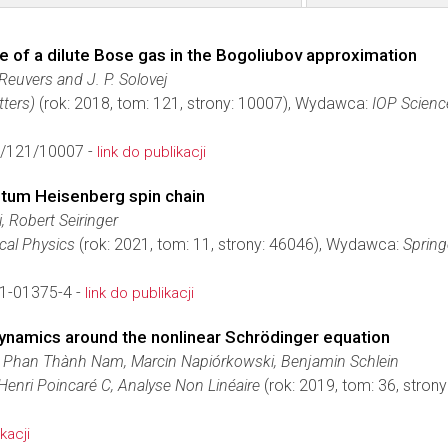
re of a dilute Bose gas in the Bogoliubov approximation
Reuvers and J. P. Solovej
ters)
(rok: 2018, tom: 121, strony: 10007), Wydawca:
IOP Scienc
/121/10007 -
link do publikacji
ntum Heisenberg spin chain
 Robert Seiringer
cal Physics
(rok: 2021, tom: 11, strony: 46046), Wydawca:
Spring
1-01375-4 -
link do publikacji
dynamics around the nonlinear Schrödinger equation
, Phan Thành Nam, Marcin Napiórkowski, Benjamin Schlein
 Henri Poincaré C, Analyse Non Linéaire
(rok: 2019, tom: 36, stro
kacji