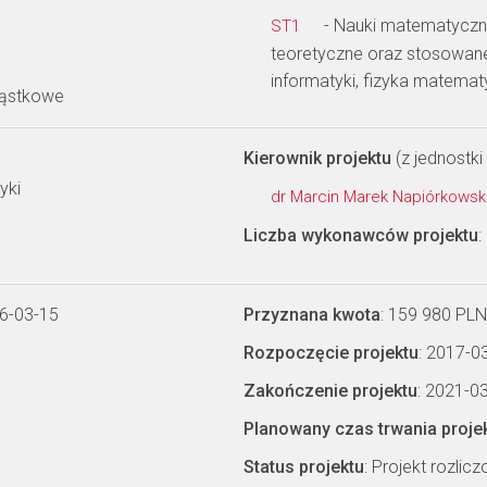
- Nauki matematyczne
ST1
teoretyczne oraz stosowan
informatyki, fizyka matema
ząstkowe
Kierownik projektu
(z jednostki 
yki
dr Marcin Marek Napiórkowsk
Liczba wykonawców projektu
:
6-03-15
Przyznana kwota
: 159 980 PLN
Rozpoczęcie projektu
: 2017-0
Zakończenie projektu
: 2021-0
Planowany czas trwania proje
Status projektu
: Projekt rozlic