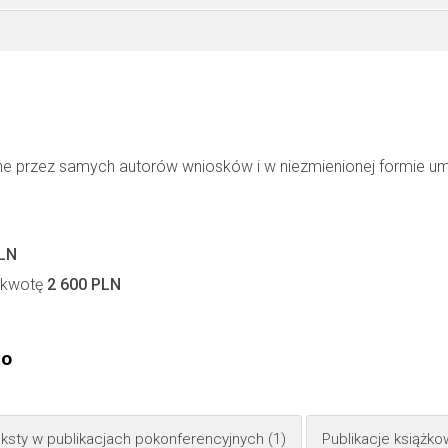
ne przez samych autorów wniosków i w niezmienionej formie u
PLN
a kwotę
2 600 PLN
go
ksty w publikacjach pokonferencyjnych
(1)
Publikacje książk