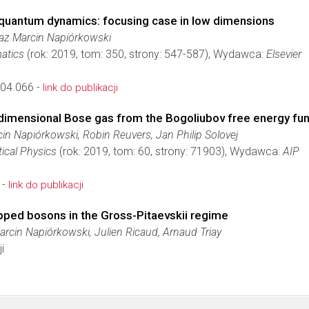
quantum dynamics: focusing case in low dimensions
z Marcin Napiórkowski
atics
(rok: 2019, tom: 350, strony: 547-587), Wydawca:
Elsevier
.04.066 -
link do publikacji
-dimensional Bose gas from the Bogoliubov free energy fun
in Napiórkowski, Robin Reuvers, Jan Philip Solovej
ical Physics
(rok: 2019, tom: 60, strony: 71903), Wydawca:
AIP
 -
link do publikacji
apped bosons in the Gross-Pitaevskii regime
cin Napiórkowski, Julien Ricaud, Arnaud Triay
i