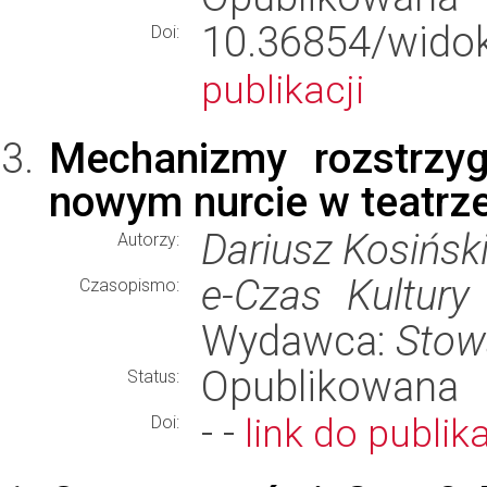
10.36854/wid
Doi:
publikacji
Mechanizmy rozstrzyg
nowym nurcie w teatrz
Dariusz Kosińsk
Autorzy:
e-Czas Kultury
Czasopismo:
Wydawca:
Stow
Opublikowana
Status:
- -
link do publika
Doi: