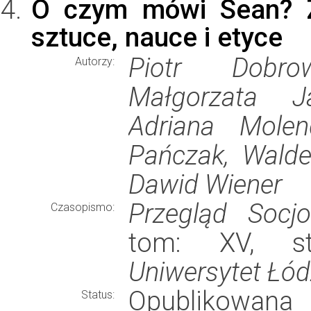
O czym mówi Sean? Z
sztuce, nauce i etyce
Piotr Dobrow
Autorzy:
Małgorzata J
Adriana Molen
Pańczak, Walde
Dawid Wiener
Przegląd Socjo
Czasopismo:
tom: XV, st
Uniwersytet Łód
Opublikowana
Status: