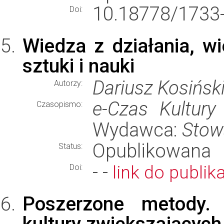
10.18778/1733-
Doi:
Wiedza z działania, wi
sztuki i nauki
Dariusz Kosińsk
Autorzy:
e-Czas Kultury
Czasopismo:
Wydawca:
Stow
Opublikowana
Status:
- -
link do publika
Doi:
Poszerzone metody.
kultury zwiększających