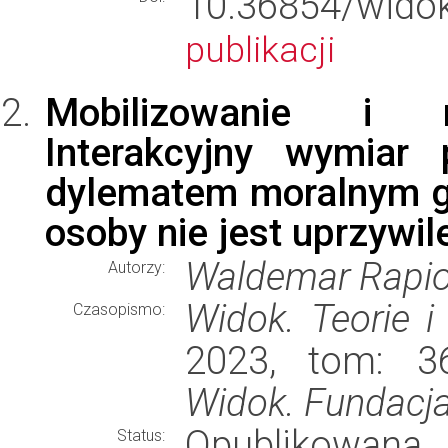
10.36854/wid
publikacji
Mobilizowanie i r
Interakcyjny wymiar
dylematem moralnym gr
osoby nie jest uprzywi
Waldemar Rapio
Autorzy:
Widok. Teorie i
Czasopismo:
2023, tom: 36
Widok. Fundacja
Opublikowana
Status: