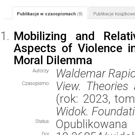
Publikacje w czasopismach
(8)
Publikacje książkow
Mobilizing and Relativ
Aspects of Violence i
Moral Dilemma
Waldemar Rapio
Autorzy:
View. Theories 
Czasopismo:
(rok: 2023, tom
Widok. Foundatio
Opublikowana
Status:
Doi: