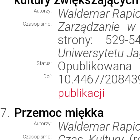
Waldemar Rapio
Autorzy:
Zarządzanie w 
Czasopismo:
strony: 529-
Uniwersytetu Ja
Opublikowana
Status:
10.4467/20843
Doi:
publikacji
Przemoc miękka
Waldemar Rapio
Autorzy:
Czas Kultury
(r
Czasopismo: