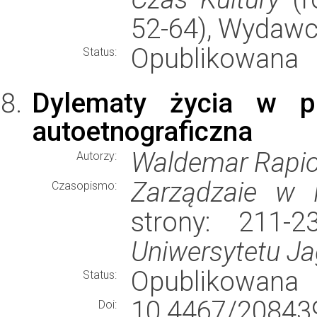
52-64), Wydaw
Opublikowana
Status:
Dylematy życia w pr
autoetnograficzna
Waldemar Rapio
Autorzy:
Zarządzaie w K
Czasopismo:
strony: 211-
Uniwersytetu Ja
Opublikowana
Status:
10.4467/2084
Doi: