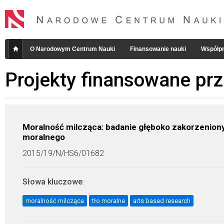
O Narodowym Centrum Nauki
Finansowanie nauki
Współpr
Projekty finansowane pr
Moralność milcząca: badanie głęboko zakorzenion
moralnego
2015/19/N/HS6/01682
Słowa kluczowe
:
moralność milcząca
tło moralne
arts based research